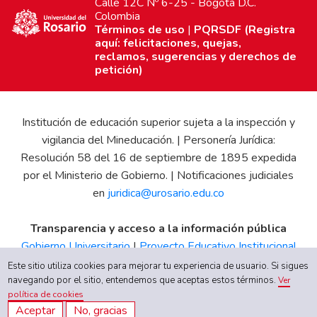
Calle 12C Nº 6-25 - Bogotá D.C.
Colombia
Términos de uso
|
PQRSDF (Registra
aquí: felicitaciones, quejas,
reclamos, sugerencias y derechos de
petición)
Institución de educación superior sujeta a la inspección y
vigilancia del Mineducación. | Personería Jurídica:
Resolución 58 del 16 de septiembre de 1895 expedida
por el Ministerio de Gobierno. | Notificaciones judiciales
en
juridica@urosario.edu.co
Transparencia y acceso a la información pública
Gobierno Universitario
|
Proyecto Educativo Institucional
|
Informe de Gestión
|
Boletín Estadístico
|
Régimen
Este sitio utiliza cookies para mejorar tu experiencia de usuario. Si sigues
Tributario
|
Estados Financieros
|
Código de Ética
|
Canal
navegando por el sitio, entendemos que aceptas estos términos.
Ver
política de cookies
de Integridad UR
Aceptar
No, gracias