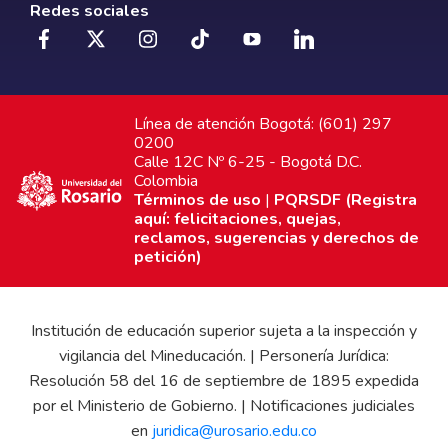
Redes sociales
Línea de atención Bogotá: (601) 297
0200
Calle 12C Nº 6-25 - Bogotá D.C.
Colombia
Términos de uso
|
PQRSDF (Registra
aquí: felicitaciones, quejas,
reclamos, sugerencias y derechos de
petición)
Institución de educación superior sujeta a la inspección y
vigilancia del Mineducación. | Personería Jurídica:
Resolución 58 del 16 de septiembre de 1895 expedida
por el Ministerio de Gobierno. | Notificaciones judiciales
en
juridica@urosario.edu.co