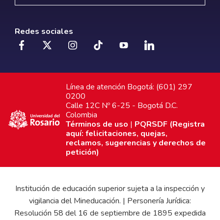
Redes sociales
Línea de atención Bogotá: (601) 297
0200
Calle 12C Nº 6-25 - Bogotá D.C.
Colombia
Términos de uso
|
PQRSDF (Registra
aquí: felicitaciones, quejas,
reclamos, sugerencias y derechos de
petición)
Institución de educación superior sujeta a la inspección y
vigilancia del Mineducación. | Personería Jurídica:
Resolución 58 del 16 de septiembre de 1895 expedida