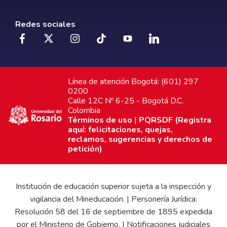
Redes sociales
Línea de atención Bogotá: (601) 297
0200
Calle 12C Nº 6-25 - Bogotá D.C.
Colombia
Términos de uso
|
PQRSDF (Registra
aquí: felicitaciones, quejas,
reclamos, sugerencias y derechos de
petición)
Institución de educación superior sujeta a la inspección y
vigilancia del Mineducación. | Personería Jurídica:
Resolución 58 del 16 de septiembre de 1895 expedida
por el Ministerio de Gobierno. | Notificaciones judiciales