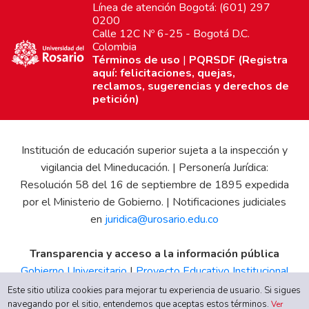
Línea de atención Bogotá: (601) 297
0200
Calle 12C Nº 6-25 - Bogotá D.C.
Colombia
Términos de uso
|
PQRSDF (Registra
aquí: felicitaciones, quejas,
reclamos, sugerencias y derechos de
petición)
Institución de educación superior sujeta a la inspección y
vigilancia del Mineducación. | Personería Jurídica:
Resolución 58 del 16 de septiembre de 1895 expedida
por el Ministerio de Gobierno. | Notificaciones judiciales
en
juridica@urosario.edu.co
Transparencia y acceso a la información pública
Gobierno Universitario
|
Proyecto Educativo Institucional
|
Informe de Gestión
|
Boletín Estadístico
|
Régimen
Este sitio utiliza cookies para mejorar tu experiencia de usuario. Si sigues
navegando por el sitio, entendemos que aceptas estos términos.
Tributario
|
Estados Financieros
|
Código de Ética
|
Canal
Ver