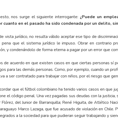
esto, nos surge el siguiente interrogante:
¿Puede un emplea
or cuanto en el pasado ha sido condenada por un delito, si
 vista jurídico, no resulta válido aceptar ese tipo de discrimin
 pena que el sistema jurídico le impuso. Obrar en contrario pr
ción, y condenándolo de forma eterna a pagar por un error que co
 de acuerdo en que existen casos en que ciertas personas sí podr
iesgos para las demás personas. Como, por ejemplo, cuando un pr
a a ser contratado para trabajar con niños, por el riesgo que gene
ecordar que el fútbol colombiano ha tenido varios casos en que 
one el código penal. Una vez pagadas sus deudas con la justicia, 
 Flórez, del Junior de Barranquilla; René Higuita, de Atlético Nacio
 paraguayo Marco Lazaga, que fue acusado de violación en Chile.
ntegrados a la sociedad para que pudieran seguir trabajando y sie