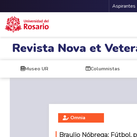
Menu 
Aspirantes
Pasar al contenido principal
Revista Nova et Veter
Museo UR
Columnistas
Omnia
Braulio Nóbrega: Fútbol, 