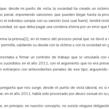
que, desde mi punto de vista, la sociedad ha creado un sistema
ho penal, imponiendo sanciones que pueden llegar hasta la priva
z el individuo cumpla con su sanción (sea cual fuere), tendrá rest
 sociedad, sin que deba pagar una condena eterna por un error que
orma la prensa
[1]
, en el marco del proceso penal que se llevó a c
 permitía, saldando su deuda con la víctima y con la sociedad en g
estaba a firmar un contrato de trabajo que lo vincularía con e
os sucedidos en el año 2011, con el argumento que no era presen
n extranjero con antecedentes penales de ese tipo, arguyendo q
a pregunta que nos surge, desde el punto de vista laboral, es si
que, en el año 2011, había sido procesado por abuso sexual en su 
en principio, en nuestro concepto, no existe ninguna obligación