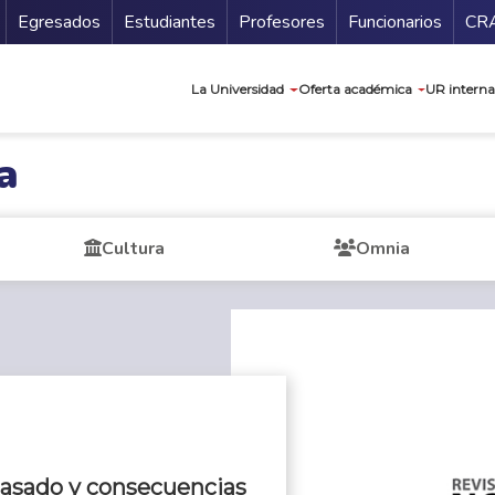
Secundario
Gu
Egresados
Estudiantes
Profesores
Funcionarios
CR
Navegación prin
La Universidad
Oferta académica
UR interna
a
Cultura
Omnia
pasado y consecuencias