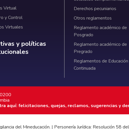
 Virtual
Derechos pecuniarios
ro y Control
Otros reglamentos
os Virtuales
Reglamento académico de
Posgrado
ativas y políticas institucionales
ivas y políticas
Reglamento académico de
itucionales
Pregrado
Reglamentos de Educación
Continuada
7 0200
ombia
a aquí: felicitaciones, quejas, reclamos, sugerencias y de
 vigilancia del Mineducación. | Personería Jurídica: Resolución 58