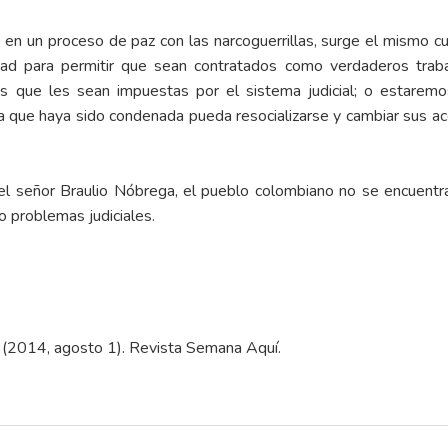
n un proceso de paz con las narcoguerrillas, surge el mismo 
ad para permitir que sean contratados como verdaderos trabaj
nas que les sean impuestas por el sistema judicial; o estare
a que haya sido condenada pueda resocializarse y cambiar sus acci
l señor Braulio Nóbrega, el pueblo colombiano no se encuentra 
 problemas judiciales.
. (2014, agosto 1). Revista Semana
Aquí
.