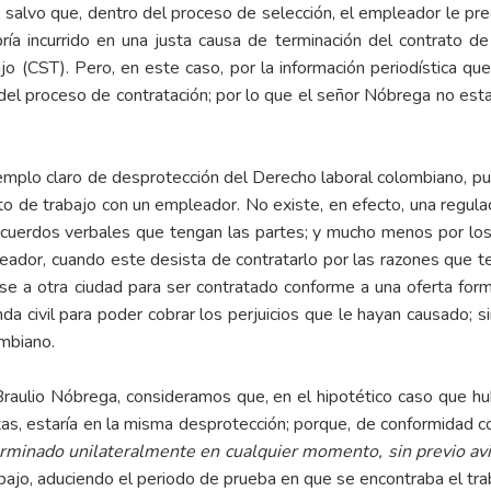
 salvo que, dentro del proceso de selección, el empleador le preg
ría incurrido en una justa causa de terminación del contrato de
o (CST). Pero, en este caso, por la información periodística q
 del proceso de contratación; por lo que el señor Nóbrega no estab
mplo claro de desprotección del Derecho laboral colombiano, pu
ato de trabajo con un empleador. No existe, en efecto, una regul
 acuerdos verbales que tengan las partes; y mucho menos por los
eador, cuando este desista de contratarlo por las razones que 
e a otra ciudad para ser contratado conforme a una oferta formal 
da civil para poder cobrar los perjuicios que le hayan causado; s
ombiano.
 Braulio Nóbrega, consideramos que, en el hipotético caso que h
tas, estaría en la misma desprotección; porque, de conformidad con
rminado unilateralmente en cualquier momento, sin previo av
bajo, aduciendo el periodo de prueba en que se encontraba el trab