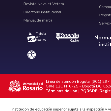
Revista Nova et Vetera
Campus
Directorio institucional
Regist
Manual de marca
Servici
Trabaja
Norm
Normat
con
nosotros.
inst
Línea de atención Bogotá: (601) 29
Calle 12C Nº 6-25 - Bogotá D.C. Col
Términos de uso
|
PQRSDF (Registr
Institución de educación superior sujeta a la inspección y