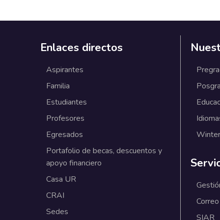
Enlaces directos
Nuest
Aspirantes
Pregr
Familia
Posgr
Estudiantes
Educac
Profesores
Idioma
Egresados
Winter
Portafolio de becas, descuentos y
Servi
apoyo financiero
Casa UR
Gestió
CRAI
Correo
Sedes
SIAR