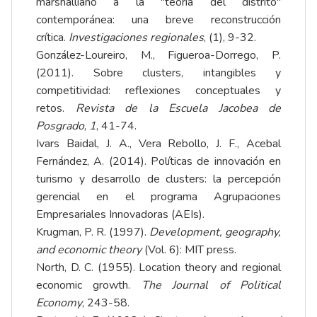
marshalliano a la "teoría del distrito"
contemporánea: una breve reconstrucción
crítica.
Investigaciones regionales
, (1), 9-32.
González-Loureiro, M., Figueroa-Dorrego, P.
(2011). Sobre clusters, intangibles y
competitividad: reflexiones conceptuales y
retos.
Revista de la Escuela Jacobea de
Posgrado
,
1
, 41-74.
Ivars Baidal, J. A., Vera Rebollo, J. F., Acebal
Fernández, A. (2014). Políticas de innovación en
turismo y desarrollo de clusters: la percepción
gerencial en el programa Agrupaciones
Empresariales Innovadoras (AEIs).
Krugman, P. R. (1997).
Development, geography,
and economic theory
(Vol. 6): MIT press.
North, D. C. (1955). Location theory and regional
economic growth.
The Journal of Political
Economy
, 243-58.