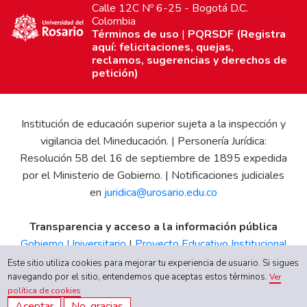
Calle 12C Nº 6-25 - Bogotá D.C.
Colombia
Términos de uso
|
PQRSDF (Registra
aquí: felicitaciones, quejas,
reclamos, sugerencias y derechos de
petición)
Institución de educación superior sujeta a la inspección y
vigilancia del Mineducación. | Personería Jurídica:
Resolución 58 del 16 de septiembre de 1895 expedida
por el Ministerio de Gobierno. | Notificaciones judiciales
en
juridica@urosario.edu.co
Transparencia y acceso a la información pública
Gobierno Universitario
|
Proyecto Educativo Institucional
|
Informe de Gestión
|
Boletín Estadístico
|
Régimen
Este sitio utiliza cookies para mejorar tu experiencia de usuario. Si sigues
Tributario
|
Estados Financieros
|
Código de Ética
|
Canal
navegando por el sitio, entendemos que aceptas estos términos.
Ver
política de cookies
de Integridad UR
Aceptar
No, gracias