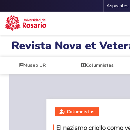
Menu 
Aspirantes
Pasar al contenido principal
Revista Nova et Veter
Museo UR
Columnistas
Columnistas
El nazismo criollo como v