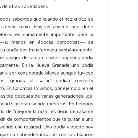
s de otras sociedades).
Todos sabemos que cuando el nazi criollo se
 alemán rubio. Hay un abismo que debe
 colonial es sumamente importante para la
l —al menos en épocas borbónicas— se
ógica podía ser transformada simbólicamente.
ner sangre de tales o cuales orígenes podía
icamente. En la Nueva Granada uno podía
gar a ser considerado blanco aunque tuviese
 ‘gracias al sacar’ podían convertir
co. En Colombia lo vimos, por ejemplo, en el
posible después de varias generaciones: los
idad siguieran siendo mestizos. En tiempos
o de “mejorar la raza”, es decir, de casarse
ecir, de comportamientos que le quitan a uno
siendo una realidad. Uno podía y puede hoy
que su sobreidentificación con los blancos