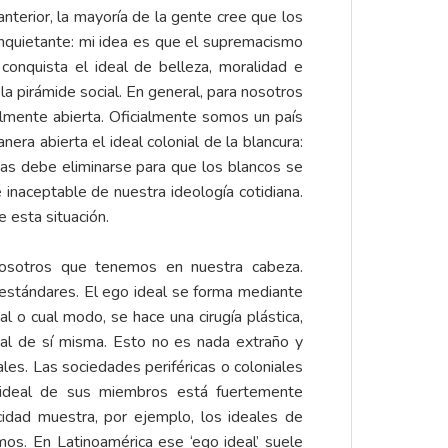
anterior, la mayoría de la gente cree que los
inquietante: mi idea es que el supremacismo
conquista el ideal de belleza, moralidad e
la pirámide social. En general, para nosotros
lmente abierta. Oficialmente somos un país
nera abierta el ideal colonial de la blancura:
zas debe eliminarse para que los blancos se
 inaceptable de nuestra ideología cotidiana.
e esta situación.
 nosotros que tenemos en nuestra cabeza.
stándares. El ego ideal se forma mediante
al o cual modo, se hace una cirugía plástica,
deal de sí misma. Esto no es nada extraño y
es. Las sociedades periféricas o coloniales
go ideal de sus miembros está fuertemente
cidad muestra, por ejemplo, los ideales de
os. En Latinoamérica ese ‘ego ideal’ suele