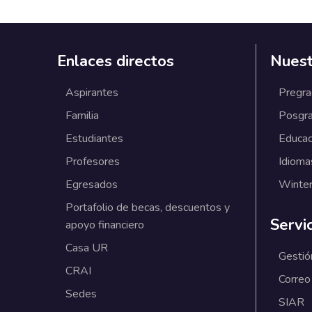
Enlaces directos
Nuest
Aspirantes
Pregr
Familia
Posgr
Estudiantes
Educac
Profesores
Idioma
Egresados
Winter
Portafolio de becas, descuentos y
Servi
apoyo financiero
Casa UR
Gestió
CRAI
Correo
Sedes
SIAR