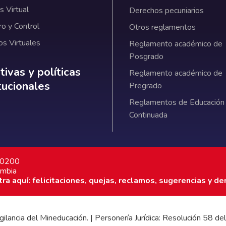
 Virtual
Derechos pecuniarios
ro y Control
Otros reglamentos
os Virtuales
Reglamento académico de
Posgrado
ativas y políticas institucionales
ivas y políticas
Reglamento académico de
itucionales
Pregrado
Reglamentos de Educación
Continuada
7 0200
ombia
a aquí: felicitaciones, quejas, reclamos, sugerencias y de
 vigilancia del Mineducación. | Personería Jurídica: Resolución 58