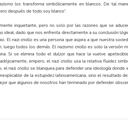
zismo los transforma simbólicamente en blancos. De tal maner
pero después de todo soy blanco”.
damente inquietante, pero no solo por las razones que se aduc
ideal, dado que nos enfrenta directamente a su conclusión lógic
 El nazi criollo es una persona que aspira a que nuestra sociedad
 luego todos los demás. El nazismo criollo es solo la versión m
ina. Si se elimina todo el dulzor que hace la vuelve apetecibl
dójicamente, empero, el nazi criollo usa la relativa fluidez simb
, el nazi criollo se blanquea para defender una ideología donde 
inexplicable de la estupidez latinoamericana, sino el resultado de 
mejor que algunos de nosotros han terminado por defender obscen