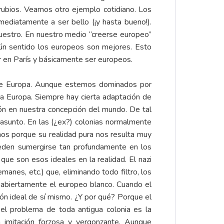
 rubios. Veamos otro ejemplo cotidiano. Los
mediatamente a ser bello (¡y hasta bueno!).
uestro. En nuestro medio “creerse europeo”
ún sentido los europeos son mejores. Esto
ir en París y básicamente ser europeos.
e Europa. Aunque estemos dominados por
a Europa. Siempre hay cierta adaptación de
ión en nuestra concepción del mundo. De tal
 asunto. En las (¿ex?) colonias normalmente
mos porque su realidad pura nos resulta muy
ueden sumergirse tan profundamente en los
ue son esos ideales en la realidad. El nazi
anes, etc.) que, eliminando todo filtro, los
s abiertamente el europeo blanco. Cuando el
ión ideal de sí mismo. ¿Y por qué? Porque el
el problema de toda antigua colonia es la
y la imitación forzosa y vergonzante. Aunque