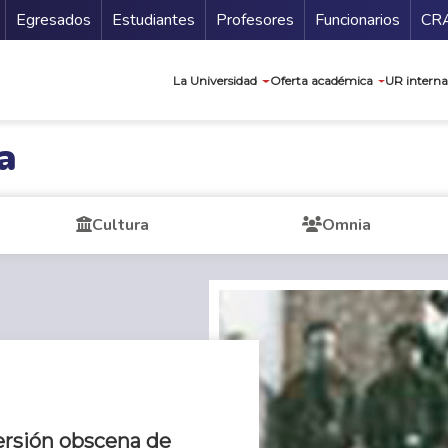
Secundario
Gu
Egresados
Estudiantes
Profesores
Funcionarios
CR
Navegación prin
La Universidad
Oferta académica
UR interna
a
Cultura
Omnia
ersión obscena de