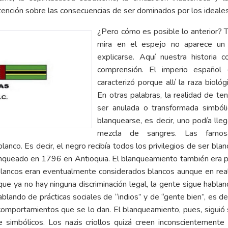
atención sobre las consecuencias de ser dominados por los ideale
¿Pero cómo es posible lo anterior? 
mira en el espejo no aparece un
explicarse. Aquí nuestra historia
comprensión. El imperio españo
caracterizó porque allí la raza biol
En otras palabras, la realidad de te
ser anulada o transformada simból
blanquearse, es decir, uno podía lle
mezcla de sangres. Las famosas
nco. Es decir, el negro recibía todos los privilegios de ser blan
lanqueado en 1796 en Antioquia. El blanqueamiento también era 
blancos eran eventualmente considerados blancos aunque en real
ue ya no hay ninguna discriminación legal, la gente sigue habland
blando de prácticas sociales de “indios” y de “gente bien”, es d
comportamientos que se lo dan. El blanqueamiento, pues, siguió 
 simbólicos. Los nazis criollos quizá creen inconscientemente 