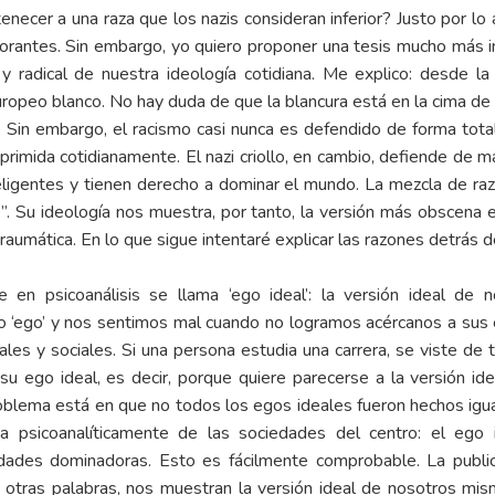
necer a una raza que los nazis consideran inferior? Justo por lo 
norantes. Sin embargo, yo quiero proponer una tesis mucho más 
y radical de nuestra ideología cotidiana. Me explico: desde la 
uropeo blanco. No hay duda de que la blancura está en la cima de 
. Sin embargo, el racismo casi nunca es defendido de forma tota
eprimida cotidianamente. El nazi criollo, en cambio, defiende de ma
eligentes y tienen derecho a dominar el mundo. La mezcla de ra
. Su ideología nos muestra, por tanto, la versión más obscena e
raumática. En lo que sigue intentaré explicar las razones detrás d
n psicoanálisis se llama ‘ego ideal’: la versión ideal de
‘ego’ y nos sentimos mal cuando no logramos acércanos a sus e
tales y sociales. Si una persona estudia una carrera, se viste de t
su ego ideal, es decir, porque quiere parecerse a la versión i
oblema está en que no todos los egos ideales fueron hechos igual
ncia psicoanalíticamente de las sociedades del centro: el e
edades dominadoras. Esto es fácilmente comprobable. La publi
 otras palabras, nos muestran la versión ideal de nosotros mism