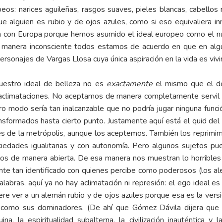
peos: narices aguileñas, rasgos suaves, pieles blancas, cabellos
e alguien es rubio y de ojos azules, como si eso equivaliera in
cta con Europa porque hemos asumido el ideal europeo como el n
 manera inconsciente todos estamos de acuerdo en que en alg
ersonajes de Vargas Llosa cuya única aspiración en la vida es viv
nuestro ideal de belleza no es
exactamente
el mismo que el d
y aclimataciones. No aceptamos de manera completamente servil 
tro modo sería tan inalcanzable que no podría jugar ninguna func
nsformados hasta cierto punto. Justamente aquí está el quid del
les de la metrópolis, aunque los aceptemos. También los reprimi
ciedades igualitarias y con autonomía. Pero algunos sujetos p
os de manera abierta. De esa manera nos muestran lo horribles q
nte tan identificado con quienes percibe como poderosos (los alem
labras, aquí ya no hay aclimatación ni represión: el ego ideal e
ere ver a un alemán rubio y de ojos azules porque esa es la vers
r como sus dominadores. (De ahí que Gómez Dávila dijera que 
ina, la espiritualidad subalterna, la civilización inauténtica 