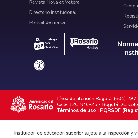
Revista Nova et Vetera
Campus
Directorio institucional
Regist
Manual de marca
Servici
Trabaja
Norm
Normat
con
nosotros.
inst
Línea de atención Bogotá: (601) 29
Calle 12C Nº 6-25 - Bogotá D.C. Col
Términos de uso
|
PQRSDF (Registr
Institución de educación superior sujeta a la inspección y