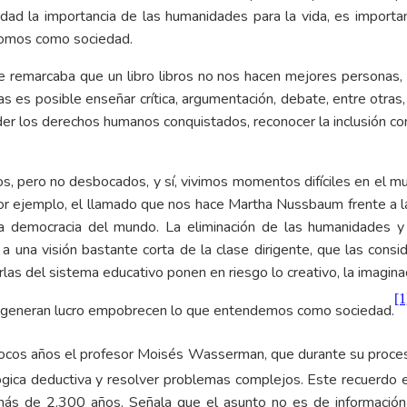
dad la importancia de las humanidades para la vida, es import
somos como sociedad.
 remarcaba que un libro libros no nos hacen mejores personas, p
es posible enseñar crítica, argumentación, debate, entre otras, c
er los derechos humanos conquistados, reconocer la inclusión como
, pero no desbocados, y sí, vivimos momentos difíciles en el m
 ejemplo, el llamado que nos hace Martha Nussbaum frente a la e
a democracia del mundo. La eliminación de las humanidades y 
o a una visión bastante corta de la clase dirigente, que las con
rlas del sistema educativo ponen en riesgo lo creativo, la imagina
[1
e generan lucro empobrecen lo que entendemos como sociedad.
pocos años el profesor Moisés Wasserman, que durante su proces
 lógica deductiva y resolver problemas complejos. Este recuerdo
n más de 2.300 años. Señala que el asunto no es de informació