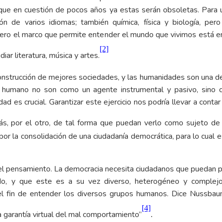
s que en cuestión de pocos años ya estas serán obsoletas. Para
n de varios idiomas; también química, física y biología, per
 Pero el marco que permite entender el mundo que vivimos está en 
[2]
ar literatura, música y artes.
construcción de mejores sociedades, y las humanidades son una de
o humano no son como un agente instrumental y pasivo, sino c
dad es crucial. Garantizar este ejercicio nos podría llevar a con
s, por el otro, de tal forma que puedan verlo como sujeto de
 la consolidación de una ciudadanía democrática, para lo cual 
 y el pensamiento. La democracia necesita ciudadanos que puedan 
, y que este es a su vez diverso, heterogéneo y complejo
n el fin de entender los diversos grupos humanos. Dice Nussba
[4]
 garantía virtual del mal comportamiento”
.