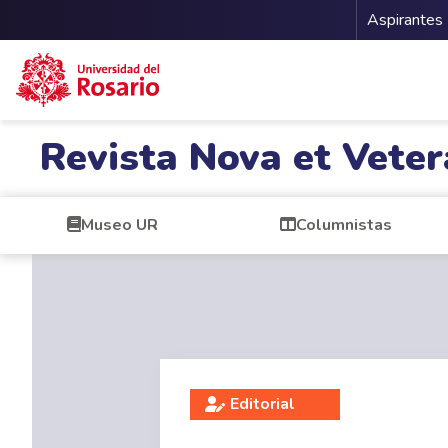
Menu 
Aspirantes
Pasar al contenido principal
Revista Nova et Veter
Museo UR
Columnistas
Editorial