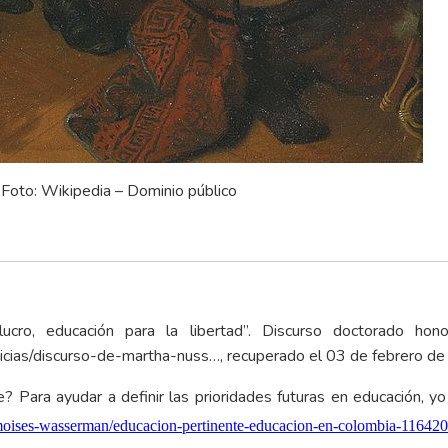
Foto: Wikipedia – Dominio público
cro, educación para la libertad”. Discurso doctorado hono
ticias/discurso-de-martha-nuss…
, recuperado el 03 de febrero d
 Para ayudar a definir las prioridades futuras en educación, y
moises-wasserman/educacion-pertinente-educacion-en-colombia-116420