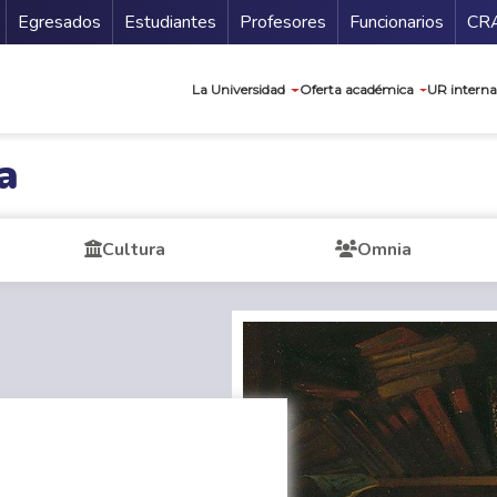
Secundario
Gu
Egresados
Estudiantes
Profesores
Funcionarios
CR
Navegación prin
La Universidad
Oferta académica
UR interna
a
Cultura
Omnia