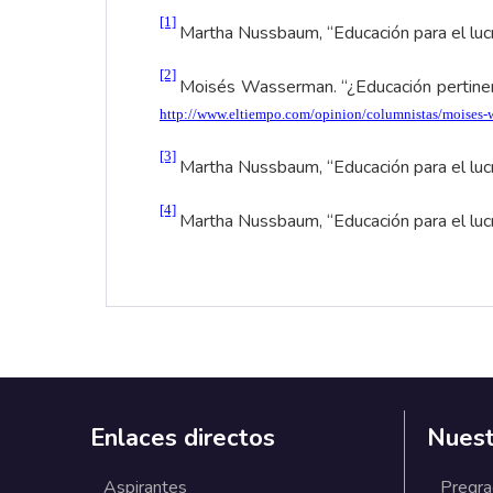
[1]
Martha Nussbaum, “Educación para el lucro
[2]
Moisés Wasserman. “¿Educación pertinent
http://www.eltiempo.com/opinion/columnistas/moises-
[3]
Martha Nussbaum, “Educación para el lucro
[4]
Martha Nussbaum, “Educación para el lucro
Enlaces directos
Nuest
Aspirantes
Pregr