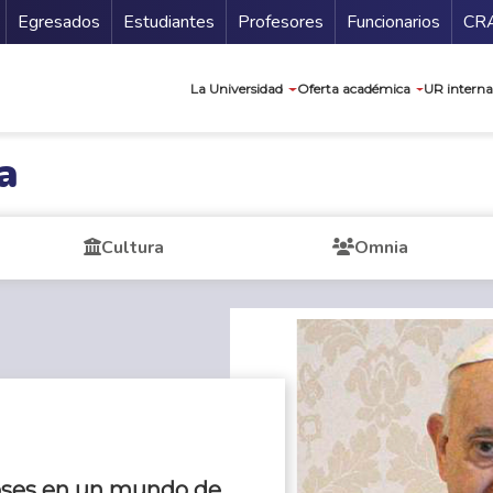
Secundario
Gu
Egresados
Estudiantes
Profesores
Funcionarios
CR
Navegación prin
La Universidad
Oferta académica
UR interna
a
Cultura
Omnia
oses en un mundo de