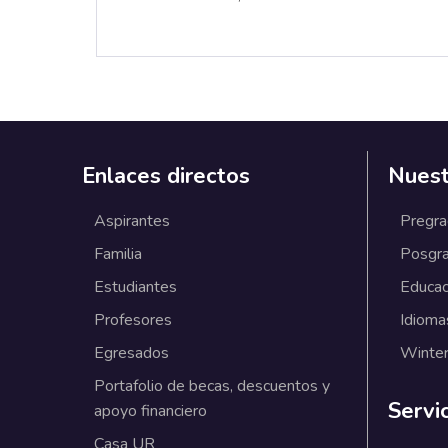
Enlaces directos
Nuest
Aspirantes
Pregr
Familia
Posgr
Estudiantes
Educac
Profesores
Idioma
Egresados
Winter
Portafolio de becas, descuentos y
Servi
apoyo financiero
Casa UR