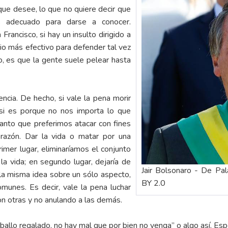
que desee, lo que no quiere decir que
 adecuado para darse a conocer.
rancisco, si hay un insulto dirigido a
io más efectivo para defender tal vez
, es que la gente suele pelear hasta
ncia. De hecho, si vale la pena morir
ía si es porque no nos importa lo que
anto que preferimos atacar con fines
razón. Dar la vida o matar por una
rimer lugar, eliminaríamos el conjunto
la vida; en segundo lugar, dejaría de
Jair Bolsonaro - De Palá
 la misma idea sobre un sólo aspecto,
BY 2.0
munes. Es decir, vale la pena luchar
con otras y no anulando a las demás.
aballo regalado, no hay mal que por bien no venga” o algo así. Es