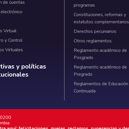
n de cuentas
programas
 electrónico
Constituciones, reformas y
estatutos complementarios
 Virtual
Derechos pecuniarios
ro y Control
Otros reglamentos
os Virtuales
Reglamento académico de
Posgrado
ativas y políticas institucionales
ivas y políticas
Reglamento académico de
itucionales
Pregrado
Reglamentos de Educación
Continuada
7 0200
ombia
a aquí: felicitaciones, quejas, reclamos, sugerencias y de