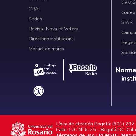
Gestió
CRAI
Correo
Sedes
SIAR
Revista Nova et Vetera
Campus
Directorio institucional
Regist
Manual de marca
Servici
Trabaja
Norm
Normat
con
nosotros.
inst
Línea de atención Bogotá: (601) 29
Calle 12C Nº 6-25 - Bogotá D.C. Col
Términos de uso
|
PQRSDF (Registr