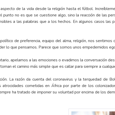
specto de la vida desde la religión hasta el fútbol. Increíblem
el punto no es que se cuestione algo, sino la reacción de las pe
bles a las palabras que a los hechos. En algunos casos las pal
 político de preferencia, equipo del alma, religión, nos sentimo
der lo que pensamos. Parece que somos unos empedernidos ego
tario, apelamos a las emociones o evadimos la conversación desta
 toman el camino más simple que es callar para siempre a cualqui
ción. La razón da cuenta del coronavirus y la terquedad de B
as atrocidades cometidas en África por parte de los colonizador
mpre ha tratado de imponer su voluntad por encima de los dem