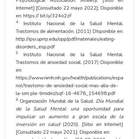
Psychological Association. Anxiety. [Sitio en
Internet] [Consultado 22 mayo 2022]; Disponible
en: https:// bit.ly/324o2zF
4
Instituto Nacional de la Salud Mental.
Trastornos de alimentación. (2011) DIsponible en:
http://ipsi.uprrp.edu/opp/pdf/materiales/eating-
disorders_esp.pdf
5
Instituto Nacional de la Salud Mental.
Trastornos de ansiedad social. (2017) Disponible
en:
https://
www.nimh.nih.gov/health/publications/espa
nol/trastorno-de-ansiedad-social-mas-alla-de-
la-sim
ple-timidez/sqf-16-4678_154698.pdf
6
Organización Mundial de la Salud.
Día Mundial
de la Salud Mental: una oportunidad para
impulsar un aumento a gran escala de la
inversión en salud
(2020). [Sitio en Internet]
[Consultado 22 mayo 2021]; Disponible en: