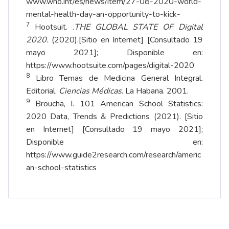
www.who.int/es/news/item/27-08-2020-world-
mental-health-day-an-opportunity-to-kick-
7
Hootsuit. .
THE GLOBAL STATE OF Digital
2020.
(2020).[Sitio en Internet] [Consultado 19
mayo 2021]; Disponible en:
https://
www.hootsuite.com/pages/digital-2020
8
Libro Temas de Medicina General Integral.
Editorial.
Ciencias Médicas
. La Habana. 2001.
9
Broucha, I. 101 American School Statistics:
2020 Data, Trends & Predictions (2021). [Sitio
en Internet] [Consultado 19 mayo 2021];
Disponible en:
https://
www.guide2research.com/research/americ
an-school-statistics