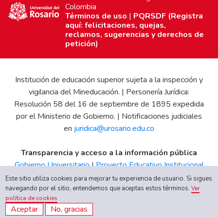
Colombia
Términos de uso
|
PQRSDF (Registra
aquí: felicitaciones, quejas,
reclamos, sugerencias y derechos de
petición)
Institución de educación superior sujeta a la inspección y
vigilancia del Mineducación. | Personería Jurídica:
Resolución 58 del 16 de septiembre de 1895 expedida
por el Ministerio de Gobierno. | Notificaciones judiciales
en
juridica@urosario.edu.co
Transparencia y acceso a la información pública
Gobierno Universitario
|
Proyecto Educativo Institucional
|
Informe de Gestión
|
Boletín Estadístico
|
Régimen
Este sitio utiliza cookies para mejorar tu experiencia de usuario. Si sigues
Tributario
|
Estados Financieros
|
Código de Ética
|
Canal
navegando por el sitio, entendemos que aceptas estos términos.
Ver
política de cookies
de Integridad UR
Aceptar
No, gracias