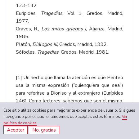
123-142.
Eurípides,
Tragedias
, Vol 1, Gredos, Madrid,
1977.
Graves, R.,
Los mitos griegos I
, Alianza, Madrid,
1985.
Platón,
Diálogos III
, Gredos, Madrid, 1992.
Sófocles,
Tragedias
, Gredos, Madrid, 1981.
[1]
Un hecho que llama la atención es que Penteo
usa la misma expresión (“quienquiera que sea”)
para referirse a Dioniso y al extranjero (Eurípides
246). Como lectores, sabemos que son el mismo,
pero el rey de Tebas no debería tener esta
Este sitio utiliza cookies para mejorar tu experiencia de usuario. Si sigues
información. No hay en la narración momentos que
navegando por el sitio, entendemos que aceptas estos términos.
Ver
política de cookies
argumenten a favor de una hipótesis sobre el
Aceptar
No, gracias
asunto, pero se podría, al menos, sospechar que