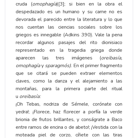
cruda (
omophagía
)
[3]
; si bien en la obra el
despedazado es un humano y su carne no es
devorada el parecido entre la literatura y lo que
nos cuentan las ciencias sociales sobre los
griegos es innegable (Adkins 390). Vale la pena
recordar algunos pasajes del rito dionisiaco
representado en la tragedia griega donde
aparecen las tres imágenes (
oreibasía,
omophagía
y
sparagmós)
. En el primer fragmento
que se citará se pueden extraer elementos
claves, como la danza y el alejamiento a las
montañas, para la primera parte del ritual
u
oreibasía:
¡Oh Tebas, nodriza de Sémele, corónate con
yedra!; ¡Florece, haz florecer a porfía la verde
brionia de frutos brillantes, y conságrate a Baco
entre ramos de encina o de abeto!; ¡Vestida con la
moteada piel de corzo, cíñete con las tiras