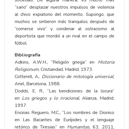
sociedad. De alguna manera, es mucho más
“sano” desplazar nuestros impulsos de violencia
al chivo expiatorio del momento. Supongo, que
muchos se sintieron más tranquilos después de
“comerse vivo” y condenar al ostracismo al
deportista que mordió a un rival en el campo de
fútbol.
Bibliografía
Adkins, A.W.H., “Religión griega” en
Historia
Religionum
, Cristiandad, Madrid, 1973.
Cotterell, A.,
Diccionario de mitología universal
,
Ariel, Barcelona, 1988.
Dodds, E. R., “Las bendiciones de la locura”
en
Los griegos y lo irracional
, Alianza, Madrid,
1997.
Encinas Reguero, M.C., “Los nombres de Dioniso
en Las Bacantes de Eurípides y el lenguaje
retórico de Tiresias” en
Humanitas
, 63, 2011,