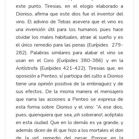
este punto. Tiresias, en el elogio elaborado a
Dioniso, afirma que este dios fue el inventor del
vino. El adivino de Tebas asevera que el vino es
una invención útil para los humanos pues hace
olvidar los males habituales, atrae al sueño y es
el único remedio para las penas (Eurípides 279-
282). Palabras similares para alabar el vino se
usan en el Coro (Eurípides 380-386) y en la
Antístrofa (Eurípides 421-422). Tiresias que, en
oposición a Penteo, sí participa del culto a Dioniso
tiene una opinión positiva de la embriaguez y de
sus efectos. De la misma manera el mensajero
que narra las acciones a Penteo se expresa de
esta forma sobre Dioniso y el vino: “A ese dios,
pues, quienquiera que sea, ¡oh soberano!, acéptalo
en esta ciudad. Que en lo demás es ya grande, y
además dicen de él que hizo a los mortales el don
de la vid, remedio del pesar. Porque en la