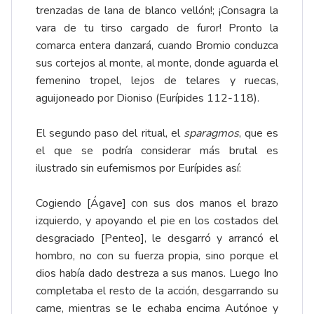
trenzadas de lana de blanco vellón!; ¡Consagra la
vara de tu tirso cargado de furor! Pronto la
comarca entera danzará, cuando Bromio conduzca
sus cortejos al monte, al monte, donde aguarda el
femenino tropel, lejos de telares y ruecas,
aguijoneado por Dioniso (Eurípides 112-118).
El segundo paso del ritual, el
sparagmos
, que es
el que se podría considerar más brutal es
ilustrado sin eufemismos por Eurípides así:
Cogiendo [Ágave] con sus dos manos el brazo
izquierdo, y apoyando el pie en los costados del
desgraciado [Penteo], le desgarró y arrancó el
hombro, no con su fuerza propia, sino porque el
dios había dado destreza a sus manos. Luego Ino
completaba el resto de la acción, desgarrando su
carne, mientras se le echaba encima Autónoe y