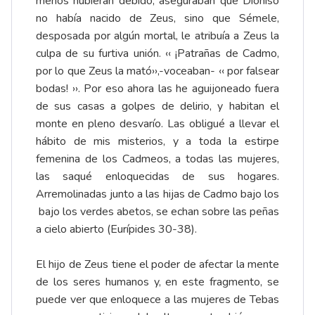
menos hubieran debido, aseguraban que Dioniso
no había nacido de Zeus, sino que Sémele,
desposada por algún mortal, le atribuía a Zeus la
culpa de su furtiva unión. ‹‹ ¡Patrañas de Cadmo,
por lo que Zeus la mató››,-voceaban- ‹‹ por falsear
bodas! ››. Por eso ahora las he aguijoneado fuera
de sus casas a golpes de delirio, y habitan el
monte en pleno desvarío. Las obligué a llevar el
hábito de mis misterios, y a toda la estirpe
femenina de los Cadmeos, a todas las mujeres,
las saqué enloquecidas de sus hogares.
Arremolinadas junto a las hijas de Cadmo bajo los
bajo los verdes abetos, se echan sobre las peñas
a cielo abierto (Eurípides 30-38).
El hijo de Zeus tiene el poder de afectar la mente
de los seres humanos y, en este fragmento, se
puede ver que enloquece a las mujeres de Tebas