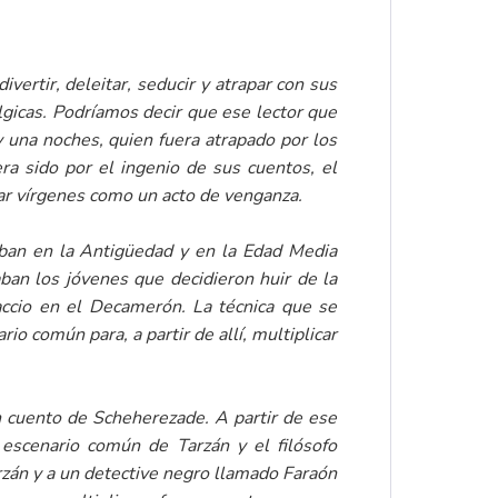
vertir, deleitar, seducir y atrapar con sus
álgicas. Podríamos decir que ese lector que
y una noches,
quien fuera atrapado por los
a sido por el ingenio de sus cuentos, el
tar vírgenes como un acto de venganza.
aban en la Antigüedad y en la Edad Media
ban los jóvenes que decidieron huir de la
accio en el
Decamerón
. La técnica que se
io común para, a partir de allí, multiplicar
un cuento de Scheherezade. A partir de ese
l escenario común de
Tarzán y el filósofo
Tarzán y a un detective negro llamado Faraón