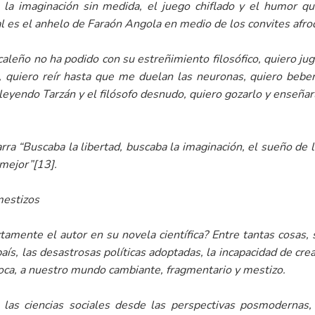
 la imaginación sin medida, el juego chiflado y el humor q
al es el anhelo de Faraón Angola en medio de los convites afrod
o caleño no ha podido con su estreñimiento filosófico, quiero jug
, quiero reír hasta que me duelan las neuronas, quiero bebe
r leyendo
Tarzán y el
filósofo desnudo
, quiero gozarlo y enseñ
arra “Buscaba la libertad, buscaba la imaginación, el sueño de l
 mejor”
[13]
.
mestizos
tamente el autor en su novela científica? Entre tantas cosas,
aís, las desastrosas políticas adoptadas, la incapacidad de crea
oca, a nuestro mundo cambiante, fragmentario y mestizo.
 las ciencias sociales desde las perspectivas posmodernas, 