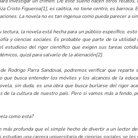
para investigar un crimen. De este sueño nacen otros relatos
iza Cristo Figueroa
[1]
, es caótica, no tiene centro, es barroca. 
raciones. La novela no es tan ingenua como pueda parecer a sim
 lectura, la novela está hecha para un público específico, est
sofía y ciencias sociales. Es probable que parte de la utilidad
l estudioso del rigor científico que exigen sus tareas cotidi
démicos, quizá para salvarlo de la alienación
[2]
.
ía de Rodrigo Parra Sandoval, podremos verificar que reparte 
so que busca entender los móviles y los alcances de la educa
vela, sin duda, es una obra que busca burlarse del rigor ac
es de la cultura de nuestro país. Pero si vamos más a fondo,
vela como esta?
n más profunda que el simple hecho de divertir a un lector d
es estudian una carrera universitaria de ciencias sociales se le