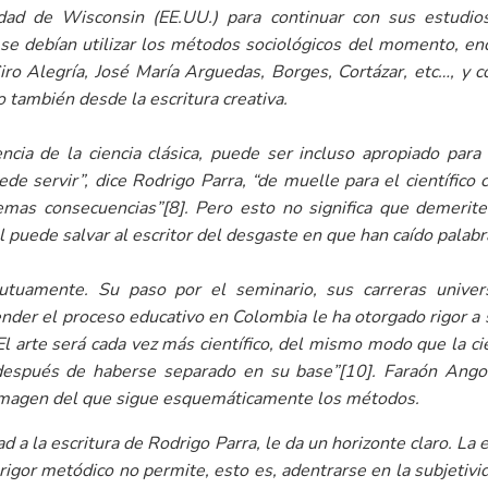
ad de Wisconsin (EE.UU.) para continuar con sus estudios
se debían utilizar los métodos sociológicos del momento, encu
Ciro Alegría, José María Arguedas, Borges, Cortázar, etc…, y
o también desde la escritura creativa.
ncia de la ciencia clásica, puede ser incluso apropiado para 
de servir”, dice Rodrigo Parra, “de muelle para el científico
remas consecuencias”
[8]
. Pero esto no significa que demerit
l puede salvar al escritor del desgaste en que han caído palab
uamente. Su paso por el seminario, sus carreras universi
nder el proceso educativo en Colombia le ha otorgado rigor a 
“El arte será cada vez más científico, del mismo modo que la ci
 después de haberse separado en su base”
[10]
. Faraón Ango
 imagen del que sigue esquemáticamente los métodos.
ad a la escritura de Rodrigo Parra, le da un horizonte claro. La 
 rigor metódico no permite, esto es, adentrarse en la subjetiv