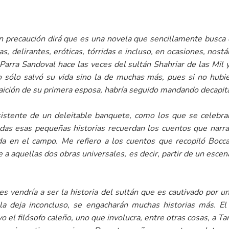
n precaución dirá que es una novela que sencillamente busca di
as, delirantes, eróticas, tórridas e incluso, en ocasiones, nost
 Parra Sandoval hace las veces del sultán Shahriar de las
Mil 
 sólo salvó su vida sino la de muchas más, pues si no hubier
 traición de su primera esposa, habría seguido mandando decapi
sistente de un deleitable banquete, como los que se celebr
das esas pequeñas historias recuerdan los cuentos que narra
a en el campo. Me refiero a los cuentos que recopiló Bocc
a aquellas dos obras universales, es decir, partir de un escenar
es
vendría a ser la historia del sultán que es cautivado por 
la deja inconcluso, se engacharán muchas historias más. E
vo el filósofo caleño, uno que involucra, entre otras cosas, a 