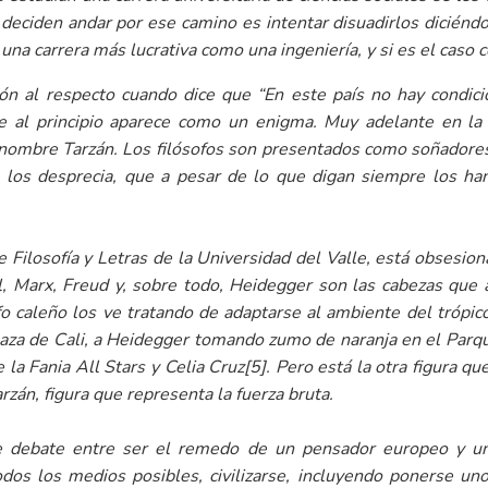
deciden andar por ese camino es intentar disuadirlos diciéndo
na carrera más lucrativa como una ingeniería, y si es el caso 
ión al respecto cuando dice que “En este país no hay condici
 al principio aparece como un enigma. Muy adelante en la 
l nombre Tarzán. Los filósofos son presentados como soñadores
e los desprecia, que a pesar de lo que digan siempre los h
de Filosofía y Letras de la Universidad del Valle, está obsesio
el, Marx, Freud y, sobre todo, Heidegger son las cabezas qu
fo caleño los ve tratando de adaptarse al ambiente del trópi
za de Cali, a Heidegger tomando zumo de naranja en el Parqu
 la Fania All Stars y Celia Cruz
[5]
. Pero está la otra figura 
rzán, figura que representa la fuerza bruta.
se debate entre ser el remedo de un pensador europeo y un
todos los medios posibles, civilizarse, incluyendo ponerse u