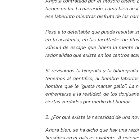
Angola contratado por el filósofo caleño 
tienen un fin. La narración, como bien anal
ese laberinto mientras disfruta de las nar
Pese a lo deleitable que pueda resultar su
en la academia, en las facultades de filo
válvula de escape que libera la mente de
racionalidad que existe en los centros aca
Si revisamos la biografía y la bibliograf
tenemos al científico, al hombre laborio
hombre que le “gusta mamar gallo”. La no
enfrentarse a la realidad, de los donjuan
ciertas verdades por medio del humor.
2. ¿Por qué existe la necesidad de una no
Ahora bien, se ha dicho que hay una razó
filosófica en el país es evidente. A quien