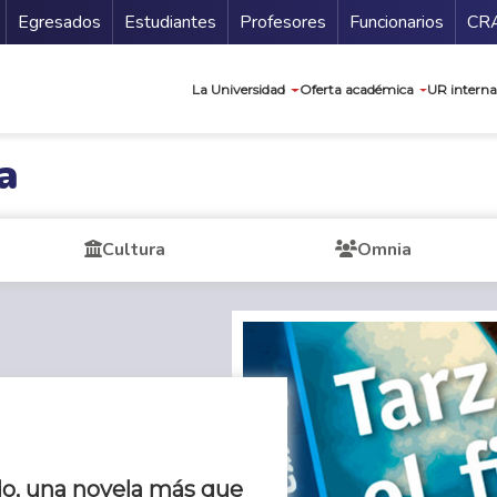
Secundario
Gu
Egresados
Estudiantes
Profesores
Funcionarios
CR
Navegación prin
La Universidad
Oferta académica
UR interna
a
Cultura
Omnia
udo, una novela más que