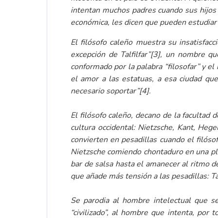
intentan muchos padres cuando sus hijos 
económica, les dicen que pueden estudiar u
El filósofo caleño muestra su insatisfacc
excepción de Talfilfar”
[3]
, un nombre que
conformado por la palabra “filosofar” y e
el amor a las estatuas, a esa ciudad qu
necesario soportar”
[4]
.
El filósofo caleño, decano de la facultad 
cultura occidental: Nietzsche, Kant, Heg
convierten en pesadillas cuando el filóso
Nietzsche comiendo chontaduro en una pla
bar de salsa hasta el amanecer al ritmo de
que añade más tensión a las pesadillas: Ta
Se parodia al hombre intelectual que 
“civilizado”, al hombre que intenta, por 