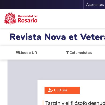
Menu 
Aspirantes
Pasar al contenido principal
Revista Nova et Veter
Museo UR
Columnistas
Cultura
Tarzán y el filósofo desn