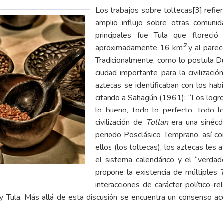
Los trabajos sobre toltecas
[3]
refier
amplio influjo sobre otras comuni
principales fue Tula que florec
2
aproximadamente 16 km
y al pare
Tradicionalmente, como lo postula D
ciudad importante para la civilizació
aztecas se identificaban con los ha
citando a Sahagún (1961): “Los logros 
lo bueno, todo lo perfecto, todo l
civilización de
Tollan
era una sinécd
periodo Posclásico Temprano, así como
ellos (los toltecas), los aztecas les 
el sistema calendárico y el “verda
propone la existencia de múltiples
interacciones de carácter político-rel
y Tula. Más allá de esta discusión se encuentra un consenso ace