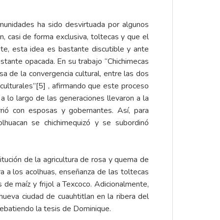
omunidades ha sido desvirtuada por algunos
 casi de forma exclusiva, toltecas y que el
e, esta idea es bastante discutible y ante
stante opacada. En su trabajo “Chichimecas
sa de la convergencia cultural, entre las dos
culturales”
[5]
, afirmando que este proceso
 lo largo de las generaciones llevaron a la
rrió con esposas y gobernantes. Así, para
colhuacan se chichimequizó y se subordinó
titución de la agricultura de rosa y quema de
ra a los acolhuas, enseñanza de las toltecas
s de maíz y frijol a Texcoco. Adicionalmente,
 nueva ciudad de cuauhtitlan en la ribera del
rebatiendo la tesis de Dominique.