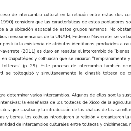
ceso de intercambio cultural en la relación entre estas dos c
1990) considera que las características de estos pobladores son,
de a la ubicación espacial de estos grupos humanos. No obstant
udios mesoamericanos de la UNAM, Federico Navarrete, se ve ba
 postula la existencia de atributos identitarios, producidos a cau
Navarrete (2011) es claro en resaltar el intercambio de “bienes 
s en chapultépec y colhuacan que se iniciaron “tempranamente y a
 y toltecas” (p. 29). Este proceso de intercambio también ocu
otl se toltequizó y simultáneamente la dinastía tolteca de 
logra determinar varios intercambios. Algunos de ellos son: la sus
intensivas; la enseñanza de los toltecas de Xicco de la agricultu
imales que cazaban y la introducción de las chalcas de las semilla
as y tierras, los colhuas introdujeron la religión y organizaron la
antidad de intercambios culturales entre toltecas y chichimecas, 