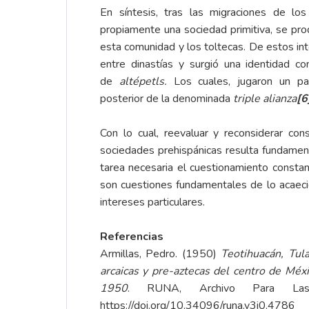
En síntesis, tras las migraciones de lo
propiamente una sociedad primitiva, se pro
esta comunidad y los toltecas. De estos in
entre dinastías y surgió una identidad c
de
altépetls.
Los cuales, jugaron un pa
posterior de la denominada
triple alianza
[6
Con lo cual, reevaluar y reconsiderar co
sociedades prehispánicas resulta fundament
tarea necesaria el cuestionamiento consta
son cuestiones fundamentales de lo acaeci
intereses particulares.
Referencias
Armillas, Pedro. (1950)
Teotihuacán, Tula
arcaicas y pre-aztecas del centro de Méx
1950
. RUNA, Archivo Para Las
https://doi.org/10.34096/runa.v3i0.4786