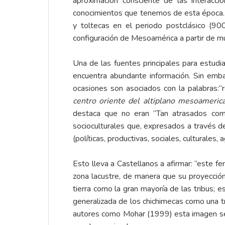
aproximación consciente de las interacc
conocimientos que tenemos de esta época. En
y toltecas en el periodo postclásico (90
configuración de Mesoamérica a partir de m
Una de las fuentes principales para estudi
encuentra abundante información. Sin emb
ocasiones son asociados con la palabras:“
centro oriente del altiplano mesoameric
destaca que no eran “Tan atrasados como
socioculturales que, expresados a través de
(políticas, productivas, sociales, culturales
Esto lleva a Castellanos a afirmar: “este f
zona lacustre, de manera que su proyección
tierra como la gran mayoría de las tribus; es
generalizada de los chichimecas como una tr
autores como Mohar (1999) esta imagen señ