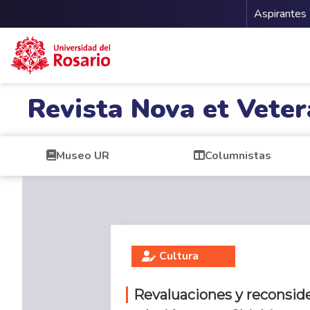
Menu 
Aspirantes
Pasar al contenido principal
Revista Nova et Veter
Museo UR
Columnistas
Cultura
Revaluaciones y reconside