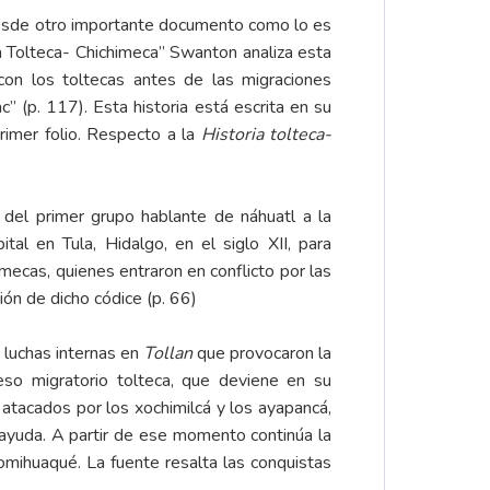
 desde otro importante documento como lo es
ia Tolteca- Chichimeca” Swanton analiza esta
con los toltecas antes de las migraciones
” (p. 117). Esta historia está escrita en su
rimer folio. Respecto a la
Historia tolteca-
 del primer grupo hablante de náhuatl a la
al en Tula, Hidalgo, en el siglo XII, para
ecas, quienes entraron en conflicto por las
ión de dicho códice (p. 66)
 luchas internas en
Tollan
que provocaron la
so migratorio tolteca, que deviene en su
 atacados por los xochimilcá y los ayapancá,
 ayuda. A partir de ese momento continúa la
tomihuaqué. La fuente resalta las conquistas