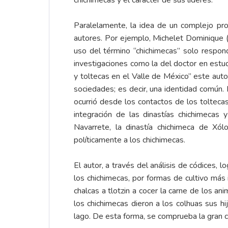
chichimecas y el carácter de sus líderes.
Paralelamente, la idea de un complejo pro
autores. Por ejemplo, Michelet Dominique (
uso del término “chichimecas” solo respon
investigaciones como la del doctor en est
y toltecas en el Valle de México” este autor
sociedades; es decir, una identidad común. 
ocurrió desde los contactos de los tolteca
integración de las dinastías chichimecas
Navarrete, la dinastía chichimeca de Xól
políticamente a los chichimecas.
El autor, a través del análisis de códices, 
los chichimecas, por formas de cultivo más 
chalcas a tlotzin a cocer la carne de los an
los chichimecas dieron a los colhuas sus hij
lago. De esta forma, se comprueba la gran c