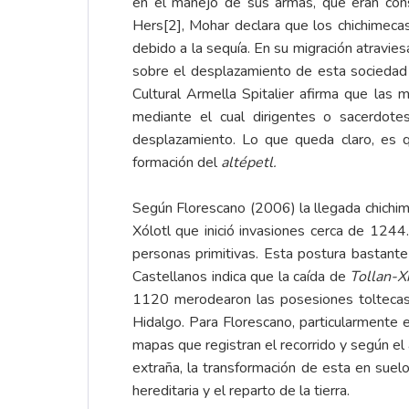
en el manejo de sus armas, que eran cons
Hers
[2]
, Mohar declara que los chichimeca
debido a la sequía. En su migración atravies
sobre el desplazamiento de esta sociedad
Cultural Armella Spitalier afirma que las
mediante el cual dirigentes o sacerdotes
desplazamiento. Lo que queda claro, es qu
formación del
altépetl.
Según Florescano (2006) la llegada chichime
Xólotl que inició invasiones cerca de 124
personas primitivas. Esta postura bastante 
Castellanos indica que la caída de
Tollan-Xi
1120 merodearon las posesiones toltecas 
Hidalgo. Para Florescano, particularmente 
mapas que registran el recorrido y según el
extraña, la transformación de esta en suelo
hereditaria y el reparto de la tierra.