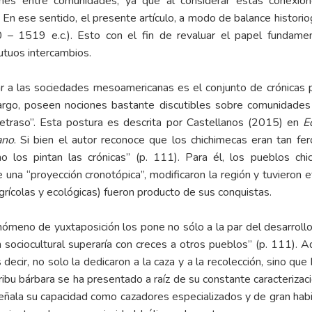
iones entre comunidades, ya que al considerar estas conexion
 ese sentido, el presente artículo, a modo de balance historiogr
0 – 1519 e.c.). Esto con el fin de revaluar el papel fundam
utuos intercambios.
ar a las sociedades mesoamericanas es el conjunto de crónicas p
argo, poseen nociones bastante discutibles sobre comunidades
retraso”. Esta postura es descrita por Castellanos (2015) en
E
ano
. Si bien el autor reconoce que los chichimecas eran tan fe
 los pintan las crónicas” (p. 111). Para él, los pueblos ch
 una “proyección cronotópica”, modificaron la región y tuvieron 
, agrícolas y ecológicas) fueron producto de sus conquistas.
enómeno de yuxtaposición los pone no sólo a la par del desarrol
 sociocultural superaría con creces a otros pueblos” (p. 111). A
 decir, no solo la dedicaron a la caza y a la recolección, sino que
ibu bárbara se ha presentado a raíz de su constante caracterizació
ala su capacidad como cazadores especializados y de gran habili