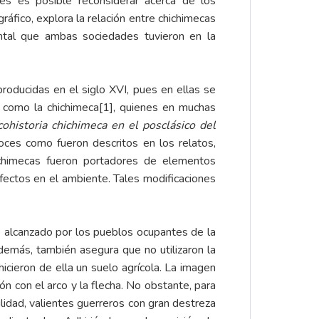
es es posible reconsiderar acerca de los
áfico, explora la relación entre chichimecas
ental que ambas sociedades tuvieron en la
roducidas en el siglo XVI, pues en ellas se
 como la chichimeca
[1]
, quienes en muchas
cohistoria chichimeca en el posclásico del
roces como fueron descritos en los relatos,
ichimecas fueron portadores de elementos
efectos en el ambiente. Tales modificaciones
lo alcanzado por los pueblos ocupantes de la
demás, también asegura que no utilizaron la
 hicieron de ella un suelo agrícola. La imagen
n con el arco y la flecha. No obstante, para
dad, valientes guerreros con gran destreza