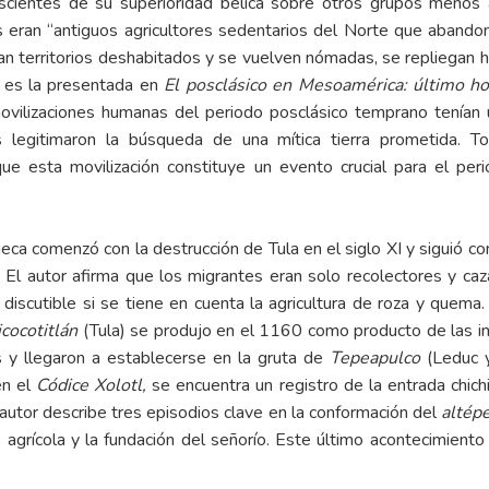
cientes de su superioridad bélica sobre otros grupos menos a
s eran “antiguos agricultores sedentarios del Norte que abando
an territorios deshabitados y se vuelven nómadas, se repliegan ha
 es la presentada en
El posclásico en Mesoamérica: último ho
 movilizaciones humanas del periodo posclásico temprano tenían
 legitimaron la búsqueda de una mítica tierra prometida. To
e esta movilización constituye un evento crucial para el per
ca comenzó con la destrucción de Tula en el siglo XI y siguió co
4. El autor afirma que los migrantes eran solo recolectores y c
discutible si se tiene en cuenta la agricultura de roza y quema
cocotitlán
(Tula) se produjo en el 1160 como producto de las inc
y llegaron a establecerse en la gruta de
Tepeapulco
(Leduc y
en el
Códice Xolotl,
se encuentra un registro de la entrada chic
 autor describe tres episodios clave en la conformación del
altépe
 agrícola y la fundación del señorío. Este último acontecimiento