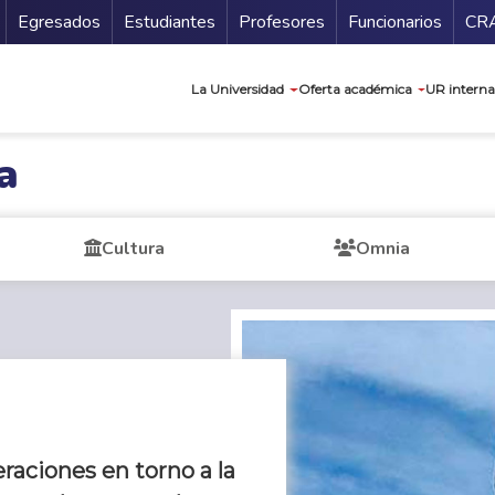
Secundario
Gu
Egresados
Estudiantes
Profesores
Funcionarios
CR
Navegación prin
La Universidad
Oferta académica
UR interna
a
Cultura
Omnia
raciones en torno a la