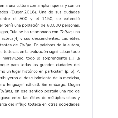
en a una cultura con amplia riqueza y con un
dades (Dugan,2018). Una de sus ciudades
ió entre el 900 y el 1150, se extendió
cer tenía una población de 60.000 personas.
ugan, Tula se ha relacionado con
Tollan
, una
n azteca
[4]
y sus descendientes. Las élites
bitantes de
Tollan.
En palabras de la autora,
toltecas en la civilización significaban todo
o maravilloso, todo lo sorprendente […] la
oque para todas las grandes ciudades del
 un lugar histórico en particular” (p. 6). A
atribuyeron el descubrimiento de la medicina,
dero lenguaje” náhuatl. Sin embargo, Dugan
Tollans,
en ese sentido postula una red de
igioso entre las élites de múltiples sitios y
rca del influjo tolteca en otras sociedades