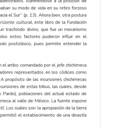
diestrados. Adhiriéndose a la posición de
naban su modo de vida en su retiro forzoso
cia el Sur” (p. 13). Ahora bien, otra postura
rizonte cultural,
este libro de la Fundación
 un trasfondo divino, que fue un mecanismo
dos estos factores pudieron influir en el
iodo postclásico, pues permite entender la
n el arribo comandado por el jefe chichimeca
azadores representados en los códices como
. A propósito de las incursiones chichimecas
ursiones de estas tribus, las cuales, desde
 Pardo), poblaciones del actual estado de
himeca al valle de México. La fuente expone
tl.
Los cuales son: la apropiación de la tierra
 permitió el establecimiento de una dinastía