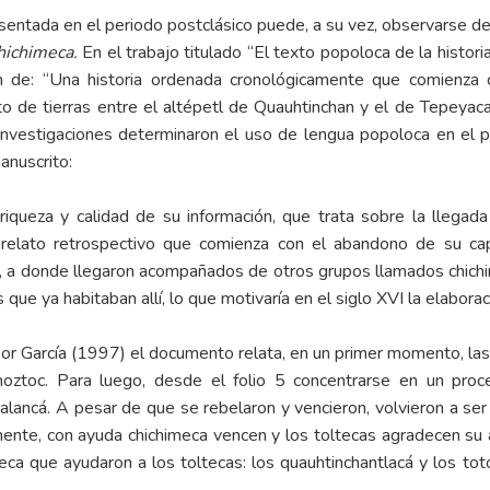
resentada en el periodo postclásico puede, a su vez, observarse
chichimeca.
En el trabajo titulado “El texto popoloca de la histor
ón de: “Una historia ordenada cronológicamente que comienza 
 de tierras entre el altépetl de Quauhtinchan y el de Tepeyacac
investigaciones determinaron el uso de lengua popoloca en el p
anuscrito:
iqueza y calidad de su información, que trata sobre la llegada
relato retrospectivo que comienza con el abandono de su capit
, a donde llegaron acompañados de otros grupos llamados chichim
que ya habitaban allí, lo que motivaría en el siglo XVI la elaborac
por García (1997) el documento relata, en un primer momento, las
oztoc. Para luego, desde el folio 5 concentrarse en un proce
lancá. A pesar de que se rebelaron y vencieron, volvieron a ser
mente, con ayuda chichimeca vencen y los toltecas agradecen su
eca que ayudaron a los toltecas: los quauhtinchantlacá y los to