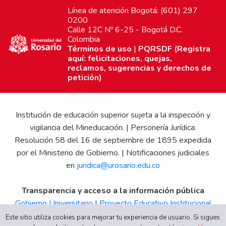
Línea de atención Bogotá: (601) 297
0200
Calle 12C Nº 6-25 - Bogotá D.C.
Colombia
Términos de uso
|
PQRSDF (Registra
aquí: felicitaciones, quejas,
reclamos, sugerencias y derechos de
petición)
Institución de educación superior sujeta a la inspección y
vigilancia del Mineducación. | Personería Jurídica:
Resolución 58 del 16 de septiembre de 1895 expedida
por el Ministerio de Gobierno. | Notificaciones judiciales
en
juridica@urosario.edu.co
Transparencia y acceso a la información pública
Gobierno Universitario
|
Proyecto Educativo Institucional
|
Informe de Gestión
|
Boletín Estadístico
|
Régimen
Este sitio utiliza cookies para mejorar tu experiencia de usuario. Si sigues