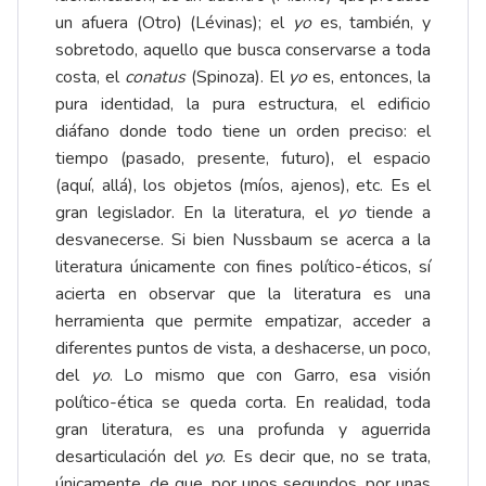
un afuera (Otro) (Lévinas); el
yo
es, también, y
sobretodo, aquello que busca conservarse a toda
costa, el
conatus
(Spinoza). El
yo
es, entonces, la
pura identidad, la pura estructura, el edificio
diáfano donde todo tiene un orden preciso: el
tiempo (pasado, presente, futuro), el espacio
(aquí, allá), los objetos (míos, ajenos), etc. Es el
gran legislador. En la literatura, el
yo
tiende a
desvanecerse. Si bien Nussbaum se acerca a la
literatura únicamente con fines político-éticos, sí
acierta en observar que la literatura es una
herramienta que permite empatizar, acceder a
diferentes puntos de vista, a deshacerse, un poco,
del
yo
. Lo mismo que con Garro, esa visión
político-ética se queda corta. En realidad, toda
gran literatura, es una profunda y aguerrida
desarticulación del
yo
. Es decir que, no se trata,
únicamente, de que, por unos segundos, por unas