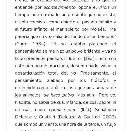
Frente al
Cronos
del yo, Deleuze, y lo que él
entiende por
acontecimiento
, opone el
Aion
: un
tiempo indeterminado, un presente que no existe,
o solo coexiste como abierto al pasado infinito y
al futuro infinito: el mar abierto por Moisés. “Me
parecía que su voz salía del fondo de los tiempos”
(Garro, 1964); “El sol estaba plateado, el
pensamiento se me hizo un polvo brillante y ya no
hubo presente, pasado, ni futuro” (Ibíd.). Junto con
este tiempo desarticulado, desenfrenado, viene la
desarticulación total del
yo
. Precisamente, el
pensamiento, alabado por los filósofos y
defendido como la única cosa que nos separa de
los animales,
se hace polvo
. Más aún: “Pero yo,
Nachita, no sabía de cuál infancia, de cuál padre, ni
de cuál madre quería saber” (Ibíd.). Señalaban
Deleuze y Guattari (Deleuze & Guattari, 2002)
que somos un viento, una hora de la tarde, un flujo