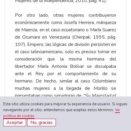
Mujeres de la Independencia, 2010, pág. 41).
Por otro lado, otras mujeres contribuyeron
económicamente como Josefa Herrera, márqueza
de Maenza, en el caso ecuatoriano o María Suarez
de Ocumare en Venezuela (Cherpak, 1995, pág.
107). Empero, las lógicas de división persisten en
el caso latinoamericano, solo es preciso tomar en
consideración que la misma hermana del
libertador María Antonia Bolívar se disculpaba
ante el Rey por el comportamiento de su
hermano. De hecho, similar al caso Colombiano
muchas mujeres a la llegada de Morillo se
presentaban como servidoras de
“Su Majestad el
Rey Fernando VII”
, como el caso de Josefa Lucía
Este sitio utiliza cookies para mejorar tu experiencia de usuario. Si sigues
Arteaga, natural de Venezuela, quien sufrió del
navegando por el sitio, entendemos que aceptas estos términos.
Ver
política de cookies
desprecio de su misma familia por apoyar la causa
Aceptar
No, gracias
realista (Cherpak, 1995, pág. 114).