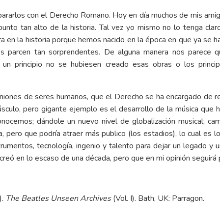
rarlos con el Derecho Romano. Hoy en día muchos de mis amigo
punto tan alto de la historia. Tal vez yo mismo no lo tenga cla
a en la historia porque hemos nacido en la época en que ya se ha
 nos parcen tan sorprendentes. De alguna manera nos parece 
n un principio no se hubiesen creado esas obras o los prin
a uniones de seres humanos, que el Derecho se ha encargado de r
sculo, pero gigante ejemplo es el desarrollo de la música que hi
onocemos; dándole un nuevo nivel de globalización musical; cam
, pero que podría atraer más publico (los estadios), lo cual es 
rumentos, tecnología, ingenio y talento para dejar un legado y 
creó en lo escaso de una década, pero que en mi opinión seguir
).
The Beatles Unseen Archives
(Vol. I). Bath, UK: Parragon.