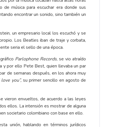
ados por la música tocaban hasta altas horas
oco de música para escuchar era donde sus
tando encontrar un sonido, sino también un
stein, un empresario local los escuchó y se
propio. Los Beatles iban de traje y corbata,
ente seria el sello de una época.
ográfico
Parlophone Records
, se vio atraído
 y por ello Pete Best, quien llevaba un par
 par de semanas después, en los ahora muy
 love you”,
su primer sencillo en agosto de
 se vieron envueltos, de acuerdo a las leyes
dos ellos. La intensión es mostrar de alguna
imen societario colombiano con base en ello.
ta unión, hablando en términos jurídicos