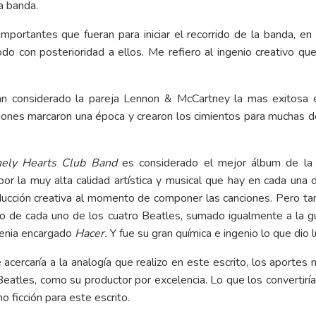
a banda.
ortantes que fueran para iniciar el recorrido de la banda, en
o con posterioridad a ellos. Me refiero al ingenio creativo que
n considerado la pareja Lennon & McCartney la mas exitosa e
ciones marcaron una época y crearon los cimientos para muchas d
nely Hearts Club Band
es considerado el mejor álbum de la h
por la muy alta calidad artística y musical que hay en cada una
ducción creativa al momento de componer las canciones. Pero ta
nio de cada uno de los cuatro Beatles, sumado igualmente a la g
 tenia encargado
Hacer.
Y fue su gran química e ingenio lo que dio 
acercaría a la analogía que realizo en este escrito, los aportes m
 Beatles, como su productor por excelencia. Lo que los convertirí
o ficción para este escrito.