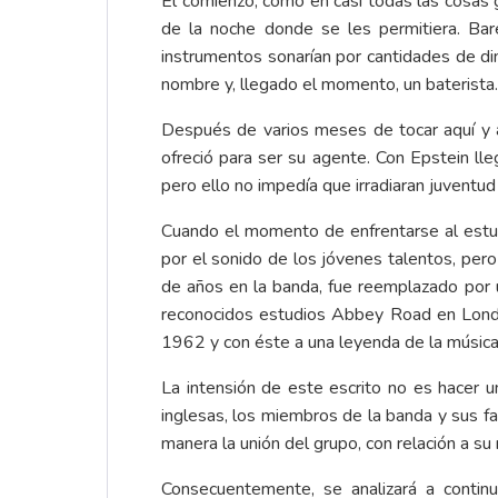
El comienzo, como en casi todas las cosas g
de la noche donde se les permitiera. Bar
instrumentos sonarían por cantidades de din
nombre y, llegado el momento, un baterista.
Después de varios meses de tocar aquí y a
ofreció para ser su agente. Con Epstein lle
pero ello no impedía que irradiaran juventud
Cuando el momento de enfrentarse al estudi
por el sonido de los jóvenes talentos, per
de años en la banda, fue reemplazado por
reconocidos estudios Abbey Road en Londre
1962 y con éste a una leyenda de la música
La intensión de este escrito no es hacer un
inglesas, los miembros de la banda y sus fa
manera la unión del grupo, con relación a su
Consecuentemente, se analizará a contin