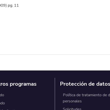
2009) pg. 11
ros programas
Protección de dato
ado
Política de tratamiento de 
personales
ado
Solicitudes