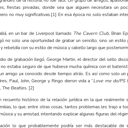
randes de la historia, no fue fácil. Un grupo de amigos, apasion
es, fiestas privadas, donde sea que alguien necesitara un p
ero no muy significativas.
[1]
En esa época no solo estaban inten
llá, en un bar de Liverpool llamado
The Cavern Club,
Brian Ep
gó no solo una oportunidad de grabar un sencillo, sino un estilo 
 y rebeldía con su estilo de música y cabello largo que posteriorm
o de grabación llegó, George Martin, el director del sello disc
o no estaba seguro de que hubiese mucha química con el baterista
 un amigo ya conocido desde tiempo atrás. Es así como solo un
s, Paul, John, George y Ringo dieron vida a “
Love me do/PS I
, The Beatles.
[2]
 recuento histórico de la relación jurídica en la que realmente
milias, lo que, entre otras cosas, tantos problemas les trajo a to
 música y su amistad, intentando explicar algunas figuras del rég
uación lo que probablemente podría ser más destacable de es