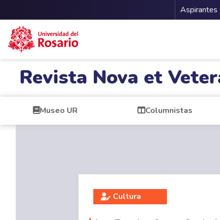
Menu 
Aspirantes
Pasar al contenido principal
Revista Nova et Veter
Museo UR
Columnistas
Cultura