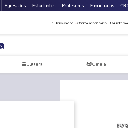
Secundario
Gu
Egresados
Estudiantes
Profesores
Funcionarios
CR
Navegación prin
La Universidad
Oferta académica
UR interna
a
Cultura
Omnia