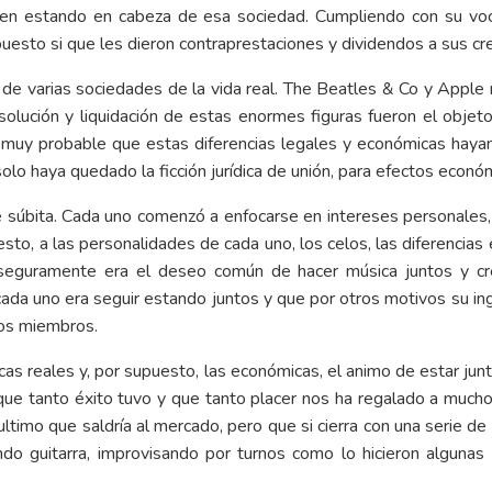
en estando en cabeza de esa sociedad. Cumpliendo con su voc
uesto si que les dieron contraprestaciones y dividendos a sus cr
de varias sociedades de la vida real. The Beatles & Co y Apple re
solución y liquidación de estas enormes figuras fueron el objeto
 muy probable que estas diferencias legales y económicas haya
o haya quedado la ficción jurídica de unión, para efectos econó
e súbita. Cada uno comenzó a enfocarse en intereses personales,
sto, a las personalidades de cada uno, los celos, las diferencias 
e seguramente era el deseo común de hacer música juntos y c
cada uno era seguir estando juntos y que por otros motivos su i
tros miembros.
dicas reales y, por supuesto, las económicas, el animo de estar j
que tanto éxito tuvo y que tanto placer nos ha regalado a mucho
ultimo que saldría al mercado, pero que si cierra con una serie de
o guitarra, improvisando por turnos como lo hicieron algunas 