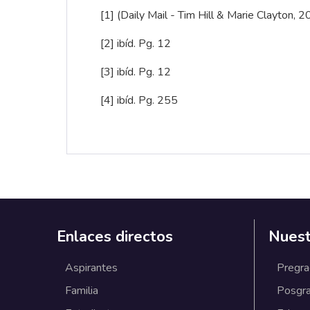
[1]
(Daily Mail - Tim Hill & Marie Clayton, 
[2]
ibíd. Pg. 12
[3]
ibíd. Pg. 12
[4]
ibíd. Pg. 255
Enlaces directos
Nuest
Aspirantes
Pregr
Familia
Posgr