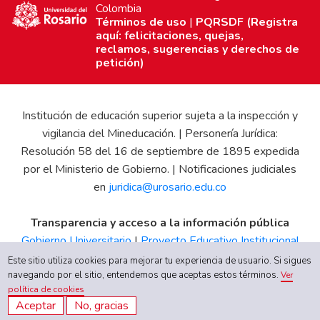
Colombia
Términos de uso
|
PQRSDF (Registra
aquí: felicitaciones, quejas,
reclamos, sugerencias y derechos de
petición)
Institución de educación superior sujeta a la inspección y
vigilancia del Mineducación. | Personería Jurídica:
Resolución 58 del 16 de septiembre de 1895 expedida
por el Ministerio de Gobierno. | Notificaciones judiciales
en
juridica@urosario.edu.co
Transparencia y acceso a la información pública
Gobierno Universitario
|
Proyecto Educativo Institucional
|
Informe de Gestión
|
Boletín Estadístico
|
Régimen
Este sitio utiliza cookies para mejorar tu experiencia de usuario. Si sigues
Tributario
|
Estados Financieros
|
Código de Ética
|
Canal
navegando por el sitio, entendemos que aceptas estos términos.
Ver
política de cookies
de Integridad UR
Aceptar
No, gracias