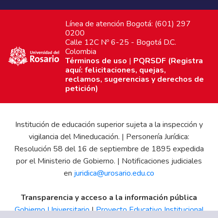
Línea de atención Bogotá: (601) 297
0200
Calle 12C Nº 6-25 - Bogotá D.C.
Colombia
Términos de uso
|
PQRSDF (Registra
aquí: felicitaciones, quejas,
reclamos, sugerencias y derechos de
petición)
Institución de educación superior sujeta a la inspección y
vigilancia del Mineducación. | Personería Jurídica:
Resolución 58 del 16 de septiembre de 1895 expedida
por el Ministerio de Gobierno. | Notificaciones judiciales
en
juridica@urosario.edu.co
Transparencia y acceso a la información pública
Gobierno Universitario
|
Proyecto Educativo Institucional