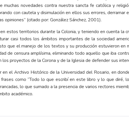
 muchas novedades contra nuestra sancta fe católica y religió
brando con cautela y disimulación en ellos sus errores, derramar e
as opiniones” (citado por: González Sánchez, 2001).
n estos territorios durante la Colonia, y teniendo en cuenta la cr
cturar casi todos los ámbitos importantes de la sociedad ameri
esto que el manejo de los textos y su producción estuvieron en 
acidad de censura amplísima, eliminando todo aquello que iba contra
los proyectos de la Corona y de la Iglesia de defender sus intere
en el Archivo Histórico de la Universidad del Rosario, en donde
rases como “Todo lo que escribí en este libro y lo que diré, lo
rrancadas, lo que sumado a la presencia de varios rectores miembr
 ámbito académico.