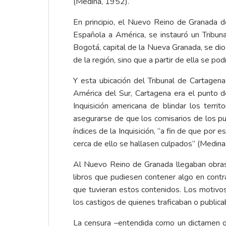
(Medina, 1952).
En principio, el Nuevo Reino de Granada d
Española a América, se instauró un Tribun
Bogotá, capital de la Nueva Granada, se dio
de la región, sino que a partir de ella se po
Y esta ubicación del Tribunal de Cartagena
América del Sur, Cartagena era el punto d
Inquisición americana de blindar los terri
asegurarse de que los comisarios de los pu
índices de la Inquisición, “a fin de que po
cerca de ello se hallasen culpados” (Medina
Al Nuevo Reino de Granada llegaban obras h
libros que pudiesen contener algo en contra 
que tuvieran estos contenidos. Los motivos 
los castigos de quienes traficaban o public
La censura –entendida como un dictamen o