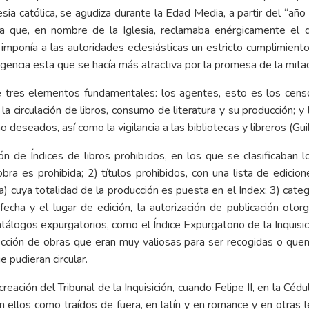
glesia católica, se agudiza durante la Edad Media, a partir del “añ
n la que, en nombre de la Iglesia, reclamaba enérgicamente el 
; imponía a las autoridades eclesiásticas un estricto cumplimient
xigencia esta que se hacía más atractiva por la promesa de la mit
 tres elementos fundamentales: los agentes, esto es los censo
ar la circulación de libros, consumo de literatura y su producción; y
no deseados, así como la vigilancia a las bibliotecas y libreros (Gu
ón de Índices de libros prohibidos, en los que se clasificaban 
bra es prohibida; 2) títulos prohibidos, con una lista de edicion
) cuya totalidad de la producción es puesta en el Index; 3) categ
 fecha y el lugar de edición, la autorización de publicación otor
tálogos expurgatorios, como el Índice Expurgatorio de la Inquisi
ección de obras que eran muy valiosas para ser recogidas o quem
e pudieran circular.
ación del Tribunal de la Inquisición, cuando Felipe II, en la Cédu
 ellos como traídos de fuera, en latín y en romance y en otras l