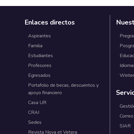
Enlaces directos
Nuest
Aspirantes
Pregr
Familia
Posgr
Estudiantes
Educac
Profesores
Idioma
Egresados
Winter
Portafolio de becas, descuentos y
Servi
apoyo financiero
Casa UR
Gestió
CRAI
Correo
Sedes
SIAR
Revista Nova et Vetera