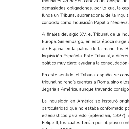
tribunales
ad hoc
en cabeza del obispo de la
demasiadas obligaciones, por lo cual la ca
funda un Tribunal supranacional de la Inquisi
conocido como Inquisición Papal o Medieval,
A finales del siglo XV, el Tribunal de la 
Europa. Sin embargo, en esta época surge un
de España en la palma de la mano, los Rey
Inquisición Española. Este Tribunal, a difer
político muy claro: ayudar a la consolidación
En este sentido, el Tribunal español se conv
tribunal no rendía cuentas a Roma, sino a los
llegaría a América, aunque trayendo consigo
La Inquisición en América se instauró ori
particularidad que no estaba conformado por
eclesiásticos para ello (Splendiani, 1997).
Felipe II, los cuales tenían por objetivo c