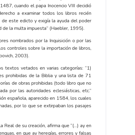
o 1487, cuando el papa Inocencio VIII decidió
derecho a examinar todos los libros recién
o de este edicto y exigía la ayuda del poder
ad de la multa impuesta” (Haebler, 1995).
res nombrados por la Inquisición o por las
 los controles sobre la importación de libros,
ibovich, 2003).
los textos vetados en varias categorías: “1)
es prohibidas de la Biblia y una lista de 71
orías de obras prohibidas (todo libro que no
gada por las autoridades eclesiásticas, etc.”
ción española, aparecido en 1584, los cuales
adas, por lo que se extirpaban los pasajes
la Real de su creación, afirma que “(…) ay en
enguas, en que ay heregías, errores y falsas