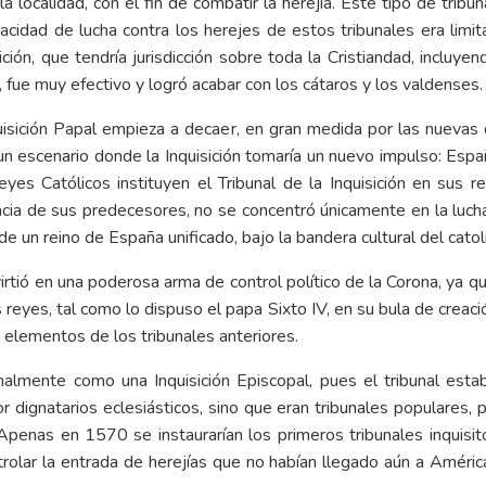
 localidad, con el fin de combatir la herejía. Este tipo de tribun
pacidad de lucha contra los herejes de estos tribunales era limi
ción, que tendría jurisdicción sobre toda la Cristiandad, incluyend
 fue muy efectivo y logró acabar con los cátaros y los valdenses.
Inquisición Papal empieza a decaer, en gran medida por las nueva
 escenario donde la Inquisición tomaría un nuevo impulso: Españ
es Católicos instituyen el Tribunal de la Inquisición en sus re
encia de sus predecesores, no se concentró únicamente en la lucha
 de un reino de España unificado, bajo la bandera cultural del cato
irtió en una poderosa arma de control político de la Corona, ya q
 reyes, tal como lo dispuso el papa Sixto IV, en su bula de creación
 elementos de los tribunales anteriores.
ginalmente como una Inquisición Episcopal, pues el tribunal est
 dignatarios eclesiásticos, sino que eran tribunales populares, p
 Apenas en 1570 se instaurarían los primeros tribunales inquisi
ontrolar la entrada de herejías que no habían llegado aún a Améric