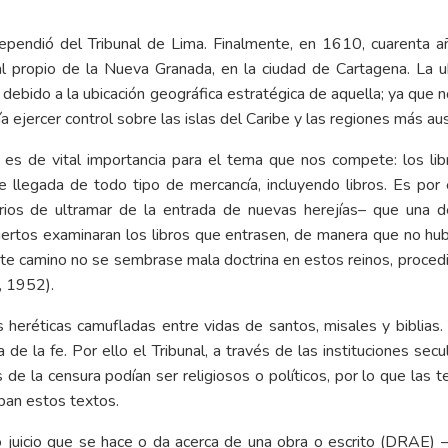
ependió del Tribunal de Lima. Finalmente, en 1610, cuarenta añ
al propio de la Nueva Granada, en la ciudad de Cartagena. La ub
 debido a la ubicación geográfica estratégica de aquella; ya que n
día ejercer control sobre las islas del Caribe y las regiones más a
 es de vital importancia para el tema que nos compete: los libr
e llegada de todo tipo de mercancía, incluyendo libros. Es por 
torios de ultramar de la entrada de nuevas herejías– que una de
ertos examinaran los libros que entrasen, de manera que no hubi
r este camino no se sembrase mala doctrina en estos reinos, proced
, 1952).
eréticas camufladas entre vidas de santos, misales y biblias. Y
de la fe. Por ello el Tribunal, a través de las instituciones sec
de la censura podían ser religiosos o políticos, por lo que las
aban estos textos.
 juicio que se hace o da acerca de una obra o escrito (DRAE)