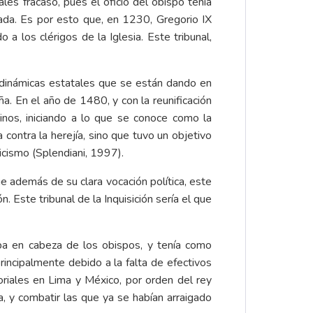
ales fracasó, pues el oficio del obispo tenía
tada. Es por esto que, en 1230, Gregorio IX
o a los clérigos de la Iglesia. Este tribunal,
s dinámicas estatales que se están dando en
a. En el año de 1480, y con la reunificación
inos, iniciando a lo que se conoce como la
 contra la herejía, sino que tuvo un objetivo
licismo (Splendiani, 1997).
ue además de su clara vocación política, este
. Este tribunal de la Inquisición sería el que
aba en cabeza de los obispos, y tenía como
rincipalmente debido a la falta de efectivos
toriales en Lima y México, por orden del rey
a, y combatir las que ya se habían arraigado