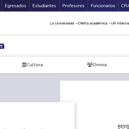
Secundario
Gu
Egresados
Estudiantes
Profesores
Funcionarios
CR
Navegación prin
La Universidad
Oferta académica
UR interna
a
Cultura
Omnia