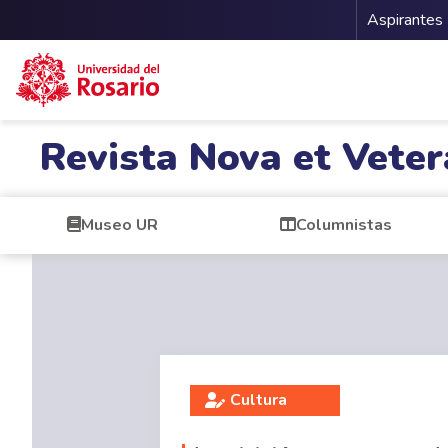
Menu 
Aspirantes
Pasar al contenido principal
Revista Nova et Veter
Museo UR
Columnistas
Cultura