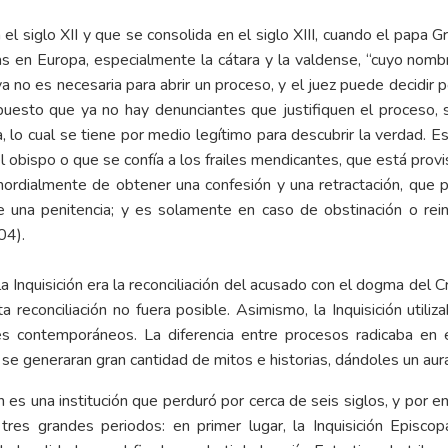
n el siglo XII y que se consolida en el siglo XIII, cuando el papa 
ías en Europa, especialmente la cátara y la valdense, “cuyo nombr
ya no es necesaria para abrir un proceso, y el juez puede decidir 
puesto que ya no hay denunciantes que justifiquen el proceso, s
, lo cual se tiene por medio legítimo para descubrir la verdad. Es
 obispo o que se confía a los frailes mendicantes, que está provi
mordialmente de obtener una confesión y una retractación, que 
e una penitencia; y es solamente en caso de obstinación o rei
04).
la Inquisición era la reconciliación del acusado con el dogma del 
a reconciliación no fuera posible. Asimismo, la Inquisición util
iles contemporáneos. La diferencia entre procesos radicaba en e
s se generaran gran cantidad de mitos e historias, dándoles un au
n es una institución que perduró por cerca de seis siglos, y por 
es grandes periodos: en primer lugar, la Inquisición Episcopal