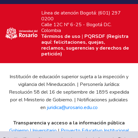
Línea de atención Bogotá: (601) 297
0200
Calle 12C Nº 6-25 - Bogotá D.C.
Colombia
Términos de uso
|
PQRSDF (Registra
aquí: felicitaciones, quejas,
reclamos, sugerencias y derechos de
petición)
Institución de educación superior sujeta a la inspección y
vigilancia del Mineducación. | Personería Jurídica:
Resolución 58 del 16 de septiembre de 1895 expedida
por el Ministerio de Gobierno. | Notificaciones judiciales
en
juridica@urosario.edu.co
Transparencia y acceso a la información pública
Gobierno Universitario
|
Proyecto Educativo Institucional