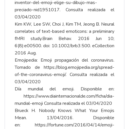
inventor-del-emoji-elige-su-dibujo-mas-
preciado-nid1951017
. Consulta realizada el
03/04/2020
Kim KW
,
Lee SW
,
Choi J
,
Kim TM
,
Jeong B
. Neural
correlates of text-based emoticons: a preliminary
fMRI study.
Brain Behav.
2016 Jun 10;
6(8):e00500. doi: 10.1002/brb3.500. eCollection
2016 Aug.
Emojipedia: Emoji propagación del coronavirus.
Tomado de
https://blog.emojipedia.org/spread-
of-the-coronavirus-emoji/
. Consulta realizada el
03/04/2020
Día mundial del emoji. Disponible en:
https://www.diainternacionalde.com/ficha/dia-
mundial-emoji
Consulta realizada el 03/04/2020
Brueck H. Nobody Knows What Your Emojis
Mean. 13/04/2016. Disponible
en:
https://fortune.com/2016/04/14/emoji-