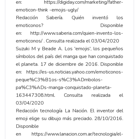
en:
https://digiday.com/marketing/father-
emoticon-think -emojis-ugly/
Redacción Sabería. Quién inventó los
emoticonos? Disponible
en:
http://www.saberia.com/quien-invento-los-
emoticonos/
. Consulta realizada el 03/04/2020
Suzuki M y Beade A. Los 'emojis', los pequeños
símbolos del país del manga que han conquistado
el planeta. 17 de diciembre de 2016. Disponible
en:
https://es-us.noticias.yahoo.com/emoticonos-
peque%C3%B1os-s%C3%ADmbolos-
pa%C3%ADs-manga-conquistado-planeta-
163447308.html
. Consulta realizada el
03/04/2020
Redacción tecnología La Nación. El inventor del
emoji elige su dibujo más preciado. 28/10/2016.
Disponible
en
https://www.lanacion.com.ar/tecnologia/el-