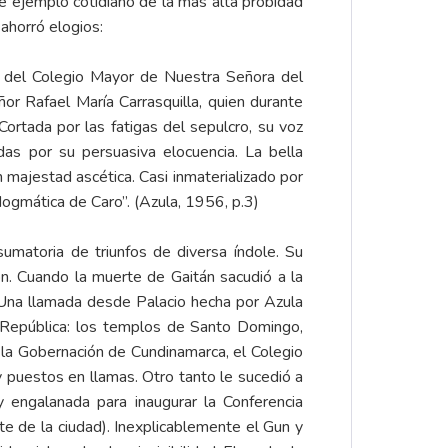
 de ejemplo cotidiano de la más alta probidad
ahorró elogios:
es del Colegio Mayor de Nuestra Señora del
ñor Rafael María Carrasquilla, quien durante
ortada por las fatigas del sepulcro, su voz
s por su persuasiva elocuencia. La bella
n majestad ascética. Casi inmaterializado por
dogmática de Caro”. (Azula, 1956, p.3)
sumatoria de triunfos de diversa índole. Su
n. Cuando la muerte de Gaitán sacudió a la
 Una llamada desde Palacio hecha por Azula
la República: los templos de Santo Domingo,
 de la Gobernación de Cundinamarca, el Colegio
y puestos en llamas. Otro tanto le sucedió a
 engalanada para inaugurar la Conferencia
e de la ciudad). Inexplicablemente el Gun y