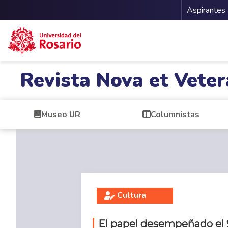
Menu 
Aspirantes
Pasar al contenido principal
Revista Nova et Veter
Museo UR
Columnistas
Cultura
El papel desempeñado el 9