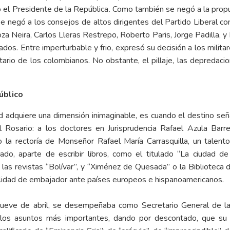
eo el Presidente de la República. Como también se negó a la pr
e negó a los consejos de altos dirigentes del Partido Liberal c
a Neira, Carlos Lleras Restrepo, Roberto Paris, Jorge Padilla, y 
os. Entre imperturbable y frio, expresó su decisión a los militares
rio de los colombianos. No obstante, el pillaje, las depredacio
úblico
 adquiere una dimensión inimaginable, es cuando el destino seña
osario: a los doctores en Jurisprudencia Rafael Azula Barrer
 la rectoría de Monseñor Rafael María Carrasquilla, un talento 
esado, aparte de escribir libros, como el titulado “La ciudad 
as revistas “Bolívar”, y “Ximénez de Quesada” o la Biblioteca 
calidad de embajador ante países europeos e hispanoamericanos.
nueve de abril, se desempeñaba como Secretario General de la 
 a los asuntos más importantes, dando por descontado, que s