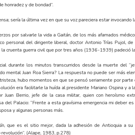
de honradez y de bondad”.
sa; sería la última vez en que su voz pareciera estar invocando la
sfuerzos por salvarle la vida a Gaitán, de los más afamados médi
ico personal del dirigente liberal, doctor Antonio Trías Pujol, 
e la cruenta guerra civil que por tres años (1936-1939) padeció la
ial durante los minutos transcurridos desde la muerte del “je
tado mental Juan Roa Sierra? La respuesta no puede ser más elem
e tristeza, hubo momentos en que se pensó seriamente por parte d
 solución era facilitarle la huída al presidente Mariano Ospina y 
or Juan Berrio, jefe de la casa militar, quien con heroísmo 
sa del Palacio: “Frente a esta gravísima emergencia mi deber es
esposa y algunas personas más.
ellín, que es el sitio mejor, dada la adhesión de Antioquia a 
a-revolución”. (Alape, 1983, p.278)