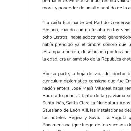
permanente. En ese sentido, resulta válido c
moral y poseedor de un alto sentido de la a
“La caída fulminante del Partido Conserva
Rosario, cuando aun no frisaba en los veint
ocho lustros había adoctrinado generacione
había prendido ya el timbre sonoro que 
estampa tribunicia, desdibujada por los años
la edad, era un símbolo de la República cris
Por su parte, la hoja de vida del doctor J
curriculum diplomático consigna que fue E
nación entera, José María Villareal había
Barrera lo pone al tanto de la gravísima s
Santa Inés, Santa Clara, la Nunciatura Apostó
Salesiano de León XIII, las instalaciones d
los hoteles Regina y Savo. La Bogotá que
Panamericana (que luego de los sucesos del