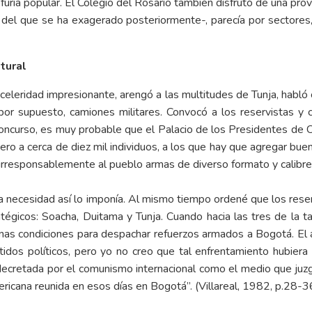
uria popular. El Colegio del Rosario también disfrutó de una provid
 del que se ha exagerado posteriormente-, parecía por sectores
tural
celeridad impresionante, arengó a las multitudes de Tunja, habló 
 por supuesto, camiones militares. Convocó a los reservistas y c
 concurso, es muy probable que el Palacio de los Presidentes d
ro a cerca de diez mil individuos, a los que hay que agregar buen
irresponsablemente al pueblo armas de diverso formato y calibre. 
ura necesidad así lo imponía. Al mismo tiempo ordené que los res
tégicos: Soacha, Duitama y Tunja. Cuando hacia las tres de la ta
nas condiciones para despachar refuerzos armados a Bogotá. El a
idos políticos, pero yo no creo que tal enfrentamiento hubiera
e decretada por el comunismo internacional como el medio que j
ericana reunida en esos días en Bogotá”. (Villareal, 1982, p.28-3