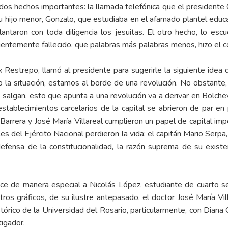
 dos hechos importantes: la llamada telefónica que el presidente O
 hijo menor, Gonzalo, que estudiaba en el afamado plantel educat
taron con toda diligencia los jesuitas. El otro hecho, lo escu
ecientemente fallecido, que palabras más palabras menos, hizo el c
x Restrepo, llamó al presidente para sugerirle la siguiente idea q
o la situación, estamos al borde de una revolución. No obstante
 salgan, esto que apunta a una revolución va a derivar en Bolchevi
stablecimientos carcelarios de la capital se abrieron de par en
 Barrera y José María Villareal cumplieron un papel de capital impo
les del Ejército Nacional perdieron la vida: el capitán Mario Serpa
efensa de la constitucionalidad, la razón suprema de su existe
ce de manera especial a Nicolás López, estudiante de cuarto se
stros gráficos, de su ilustre antepasado, el doctor José María Vi
tórico de la Universidad del Rosario, particularmente, con Diana Or
tigador.