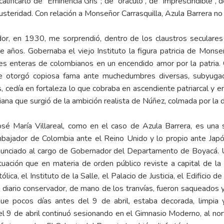
alificarlo de “Eminencia Gris”; de “oráculo”, de “imprescindible”,
usteridad. Con relación a Monseñor Carrasquilla, Azula Barrera no 
dor, en 1930, me sorprendió, dentro de los claustros secular
e años. Gobernaba el viejo Instituto la figura patricia de Monse
s enteras de colombianos en un encendido amor por la patria. C
le otorgó copiosa fama ante muchedumbres diversas, subyugada
, cedía en fortaleza lo que cobraba en ascendiente patriarcal y e
tiana que surgió de la ambición realista de Núñez, colmada por la 
osé María Villareal, como en el caso de Azula Barrera, es una 
mbajador de Colombia ante el Reino Unido y lo propio ante Japó
 renunciado al cargo de Gobernador del Departamento de Boyacá.
ituación que en materia de orden público reviste a capital de 
lica, el Instituto de la Salle, el Palacio de Justicia, el Edificio
el diario conservador, de mano de los tranvías, fueron saqueados 
 pocos días antes del 9 de abril, estaba decorada, limpia y
 9 de abril continuó sesionando en el Gimnasio Moderno, al nort