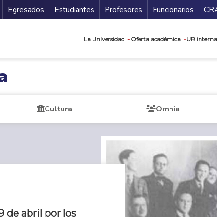
Secundario
Gu
Egresados
Estudiantes
Profesores
Funcionarios
CR
Navegación prin
La Universidad
Oferta académica
UR interna
a
Cultura
Omnia
 de abril por los