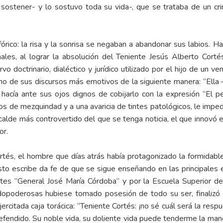
al sostener- y lo sostuvo toda su vida-, que se trataba de un 
fórico: la risa y la sonrisa se negaban a abandonar sus labios. Ha
les, al lograr la absolución del Teniente Jesús Alberto Cortés.
rvo doctrinario, dialéctico y jurídico utilizado por el hijo de u
uno de sus discursos más emotivos de la siguiente manera: “Ella
 hacía ante sus ojos dignos de cobijarlo con la expresión “El
os de mezquindad y a una avaricia de tintes patológicos, le imp
calde más controvertido del que se tenga noticia, el que innovó el
or.
és, el hombre que días atrás había protagonizado la formidable 
sto escribe da fe de que se sigue enseñando en las principales 
tes “General José María Córdoba” y por la Escuela Superior de
odopoderosas hubiese tomado posesión de todo su ser, finalizó
ercitada caja torácica: “Teniente Cortés: ¡no sé cuál será la resp
defendido. Su noble vida, su doliente vida puede tenderme la man