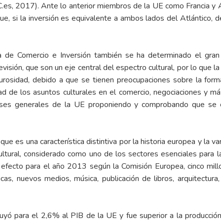
C.es, 2017). Ante lo anterior miembros de la UE como Francia y 
 que, si la inversión es equivalente a ambos lados del Atlántico, d
ica de Comercio e Inversión también se ha determinado el gra
levisión, que son un eje central del espectro cultural, por lo qu
gurosidad, debido a que se tienen preocupaciones sobre la form
ad de los asuntos culturales en el comercio, negociaciones y m
reses generales de la UE proponiendo y comprobando que se cum
que es una característica distintiva por la historia europea y la v
cultural, considerado como uno de los sectores esenciales para la
fecto para el año 2013 según la Comisión Europea, cinco millo
cas, nuevos medios, música, publicación de libros, arquitectura, c
ribuyó para el 2,6% al PIB de la UE y fue superior a la producci