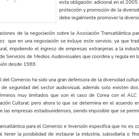
esta obligación; adicional en el 200
protección y promoción de la diversid
debe legalmente promover la diversid
aciones de la negociación sobre la Asociación Transatlántica par
vez que en una negociación se incluye este servicio, ya que tra
ltural, impidiendo el ingreso de empresas extranjeras a la indus
 de Servicios de Medios Audiovisuales que coordina y regula en l
isión desde 1989.
 del Comercio ha sido una gran defensora de la diversidad cultur
s de seguridad del sector audiovisual, además solo existen do
 términos muy limitados que son el caso de Corea con el AL
ión Cultural; pero ahora lo que se determina en el acuerdo e
de las empresas estadounidenses, siendo imposible que se permit
ansatlántica para el Comercio e Inversión especifica que no es co
 tener la posibilidad de instaurar la industria, subsidiarla o fi