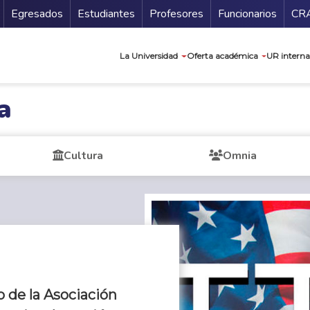
Secundario
Gu
Egresados
Estudiantes
Profesores
Funcionarios
CR
Navegación prin
La Universidad
Oferta académica
UR interna
a
Cultura
Omnia
o de la Asociación