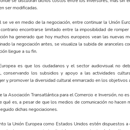
donde se discutirán dichos costos entre los inversores, más sin e
en ser modificadas.
ral se ve en medio de la negociación, entre continuar la Unión Eu
ontrario encontrarse limitado entre la imposibilidad de romper
iación ha generado que hoy muchos europeos vean las nuevas m
ado la negociación antes, se visualiza la subida de aranceles c
ión llegue a su fin.
Europea es que los ciudadanos y el sector audiovisual no deb
l, conservando los subsidios y apoyo a las actividades cultur
ger y promover la diversidad cultural enmarcado en los objetivos 
la Asociación Transatlántica para el Comercio e Inversión, no e
 qué es, a pesar de que los medios de comunicación no hacen más
seguido dichas negociaciones.
anto la Unión Europea como Estados Unidos estén dispuestos a co