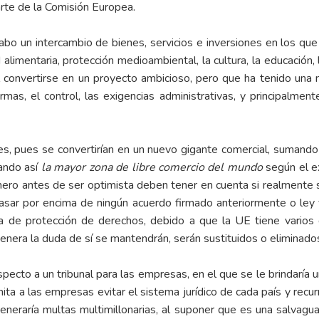
rte de la Comisión Europea.
cabo un intercambio de bienes, servicios e inversiones en los q
alimentaria, protección medioambiental, la cultura, la educación,
al convertirse en un proyecto ambicioso, pero que ha tenido una
mas, el control, las exigencias administrativas, y principalmen
tes, pues se convertirían en un nuevo gigante comercial, sumand
ando así
la mayor zona de libre comercio del mundo
según el e
ero antes de ser optimista deben tener en cuenta si realmente se
sar por encima de ningún acuerdo firmado anteriormente o ley 
a de protección de derechos, debido a que la UE tiene varios
genera la duda de sí se mantendrán, serán sustituidos o eliminado
specto a un tribunal para las empresas, en el que se le brindaría u
mita a las empresas evitar el sistema jurídico de cada país y recur
 generaría multas multimillonarias, al suponer que es una salvagua