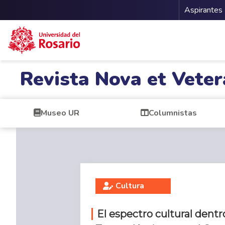
Menu 
Aspirantes
Pasar al contenido principal
Revista Nova et Veter
Museo UR
Columnistas
Cultura
El espectro cultural dentr