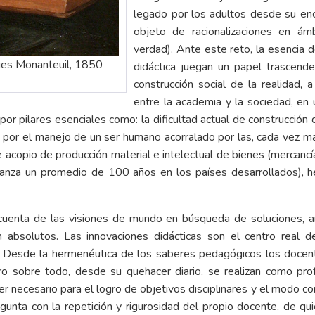
legado por los adultos desde su en
objeto de racionalizaciones en ám
verdad). Ante este reto, la esencia
ques Monanteuil, 1850
didáctica juegan un papel trascende
construcción social de la realidad, 
entre la academia y la sociedad, en
or pilares esenciales como: la dificultad actual de construcción d
za; por el manejo de un ser humano acorralado por las, cada vez má
e acopio de producción material e intelectual de bienes (mercancía
anza un promedio de 100 años en los países desarrollados), he
uenta de las visiones de mundo en búsqueda de soluciones, ar
 absolutos. Las innovaciones didácticas son el centro real 
r. Desde la hermenéutica de los saberes pedagógicos los docen
o sobre todo, desde su quehacer diario, se realizan como prof
er necesario para el logro de objetivos disciplinares y el modo 
gunta con la repetición y rigurosidad del propio docente, de qu