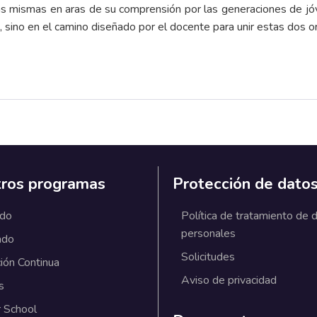
las mismas en aras de su comprensión por las generaciones de jó
, sino en el camino diseñado por el docente para unir estas dos ori
ros programas
Protección de dato
ado
Política de tratamiento de 
personales
ado
Solicitudes
ión Continua
Aviso de privacidad
s
 School