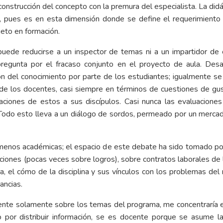
construcción del concepto con la premura del especialista. La didá
l, pues es en esta dimensión donde se define el requerimiento
jeto en formación.
puede reducirse a un inspector de temas ni a un impartidor de cal
 pregunta por el fracaso conjunto en el proyecto de aula. Des
n del conocimiento por parte de los estudiantes; igualmente se i
 de los docentes, casi siempre en términos de cuestiones de gust
caciones de estos a sus discípulos. Casi nunca las evaluaciones
. Todo esto lleva a un diálogo de sordos, permeado por un merca
menos académicas; el espacio de este debate ha sido tomado por
caciones (pocas veces sobre logros), sobre contratos laborales d
ia, el cómo de la disciplina y sus vínculos con los problemas d
ancias.
cente solamente sobre los temas del programa, me concentraría 
o por distribuir información, se es docente porque se asume l