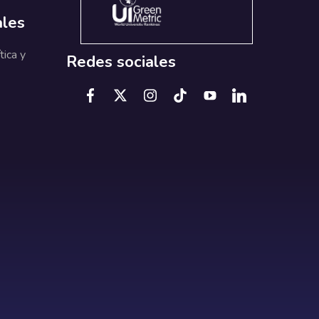
ales
tica y
Redes sociales