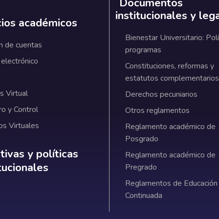
Documentos
institucionales y leg
cios académicos
Bienestar Universitario: Polí
n de cuentas
programas
 electrónico
Constituciones, reformas y
estatutos complementarios
 Virtual
Derechos pecuniarios
ro y Control
Otros reglamentos
os Virtuales
Reglamento académico de
Posgrado
ativas y políticas institucionales
ivas y políticas
Reglamento académico de
itucionales
Pregrado
Reglamentos de Educación
Continuada