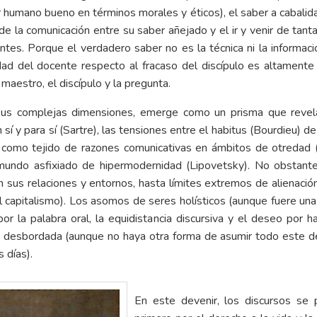
 humano bueno en términos morales y éticos), el saber a cabalidad
de la comunicación entre su saber añejado y el ir y venir de tan
tes. Porque el verdadero saber no es la técnica ni la informa
lidad del docente respecto al fracaso del discípulo es altament
maestro, el discípulo y la pregunta.
sus complejas dimensiones, emerge como un prisma que revela
í y para sí (Sartre), las tensiones entre el habitus (Bourdieu) de
a como tejido de razones comunicativas en ámbitos de otredad
n mundo asfixiado de hipermodernidad (Lipovetsky). No obstante
 sus relaciones y entornos, hasta límites extremos de alienación
 capitalismo). Los asomos de seres holísticos (aunque fuere una
r la palabra oral, la equidistancia discursiva y el deseo por h
razón desbordada (aunque no haya otra forma de asumir todo est
 días).
En este devenir, los discursos se 