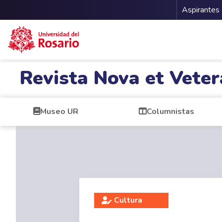
Menu 
Aspirantes
Pasar al contenido principal
Revista Nova et Veter
Museo UR
Columnistas
Cultura