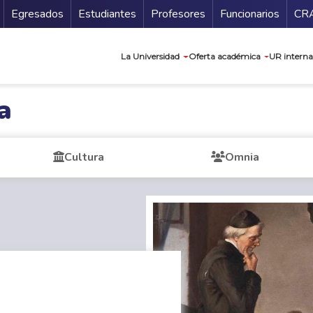
Secundario
Gu
Egresados
Estudiantes
Profesores
Funcionarios
CR
Navegación prin
La Universidad
Oferta académica
UR interna
a
Cultura
Omnia