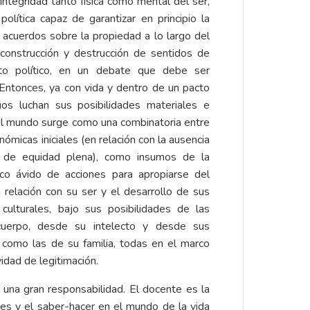
 integridad tanto física como mental del ser,
olítica capaz de garantizar en principio la
os acuerdos sobre la propiedad a lo largo del
construcción y destrucción de sentidos de
cto político, en un debate que debe ser
 Entonces, ya con vida y dentro de un pacto
uos luchan sus posibilidades materiales e
 el mundo surge como una combinatoria entre
ómicas iniciales (en relación con la ausencia
a de equidad plena), como insumos de la
co ávido de acciones para apropiarse del
relación con su ser y el desarrollo de sus
 culturales, bajo sus posibilidades de las
uerpo, desde su intelecto y desde sus
í como las de su familia, todas en el marco
vidad de legitimación.
una gran responsabilidad. El docente es la
nes y el saber-hacer en el mundo de la vida