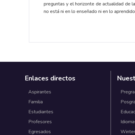
preguntas y el horizonte de actualidad de 
no está ni en lo enseñado ni en lo aprendido
Enlaces directos
Nuest
Aspirantes
Pregr
Familia
Posgr
Estudiantes
Educac
Profesores
Idioma
Egresados
Winter