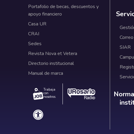
Portafolio de becas, descuentos y
Servi
apoyo financiero
Casa UR
Gestió
CRAI
Correo
Sedes
SIAR
Revista Nova et Vetera
Campus
Directorio institucional
Regist
Manual de marca
Servici
Trabaja
Norm
Normat
con
nosotros.
inst