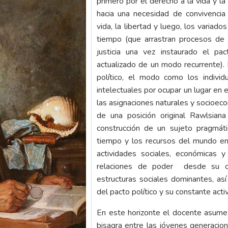
primero por el derecho a la vida y la
hacia una necesidad de convivencia p
vida, la libertad y luego, los variad
tiempo (que arrastran procesos de 
justicia una vez instaurado el pa
actualizado de un modo recurrente).
político, el modo como los individ
intelectuales por ocupar un lugar en
las asignaciones naturales y socioecon
de una posición original Rawlsian
construcción de un sujeto pragmáti
tiempo y los recursos del mundo en 
actividades sociales, económicas y
relaciones de poder desde su c
estructuras sociales dominantes, as
del pacto político y su constante acti
En este horizonte el docente asume 
bisagra entre las jóvenes generacio