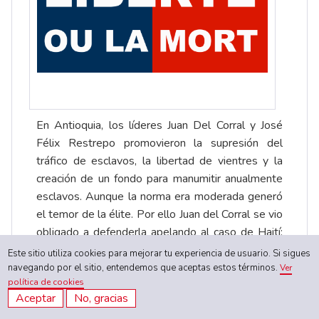
En Antioquia, los líderes Juan Del Corral y José
Félix Restrepo promovieron la supresión del
tráfico de esclavos, la libertad de vientres y la
creación de un fondo para manumitir anualmente
esclavos. Aunque la norma era moderada generó
el temor de la élite. Por ello Juan del Corral se vio
obligado a defenderla apelando al caso de Haití:
“Traed por un momento a vuestra imaginación los
Este sitio utiliza cookies para mejorar tu experiencia de usuario. Si sigues
horrores (...) de Haití, por haber querido los
navegando por el sitio, entendemos que aceptas estos términos.
Ver
política de cookies
franceses ser ellos solos libres, sosteniendo (...)
Aceptar
No, gracias
[21]
la esclavitud de los negros”
. En este sentido,