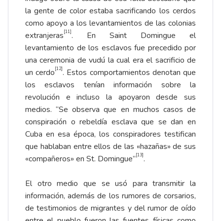
la gente de color estaba sacrificando los cerdos
como apoyo a los levantamientos de las colonias
[11]
extranjeras
. En Saint Domingue el
levantamiento de los esclavos fue precedido por
una ceremonia de vudú la cual era el sacrificio de
[12]
un cerdo
. Estos comportamientos denotan que
los esclavos tenían información sobre la
revolución e incluso la apoyaron desde sus
medios. “Se observa que en muchos casos de
conspiración o rebeldía esclava que se dan en
Cuba en esa época, los conspiradores testifican
que hablaban entre ellos de las «hazañas» de sus
[13]
«compañeros» en St. Domingue”
.
El otro medio que se usó para transmitir la
información, además de los rumores de corsarios,
de testimonios de migrantes y del rumor de oído
entre el pueblo fueron las fuentes físicas como