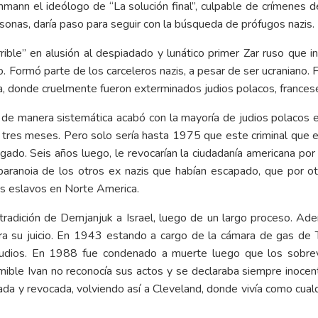
chmann el ideólogo de “La solución final”, culpable de crímenes 
rsonas, daría paso para seguir con la búsqueda de prófugos nazis.
ible” en alusión al despiadado y lunático primer Zar ruso que in
 Formó parte de los carceleros nazis, a pesar de ser ucraniano.
a, donde cruelmente fueron exterminados judios polacos, francese
 de manera sistemática acabó con la mayoría de judios polacos 
o tres meses. Pero solo sería hasta 1975 que este criminal que 
gado. Seis años luego, le revocarían la ciudadanía americana por
aranoia de los otros ex nazis que habían escapado, que por o
es eslavos en Norte America.
radición de Demjanjuk a Israel, luego de un largo proceso. Ad
ra su juicio. En 1943 estando a cargo de la cámara de gas de Tr
judios. En 1988 fue condenado a muerte luego que los sobrevi
mible Ivan no reconocía sus actos y se declaraba siempre inocen
elada y revocada, volviendo así a Cleveland, donde vivía como cual