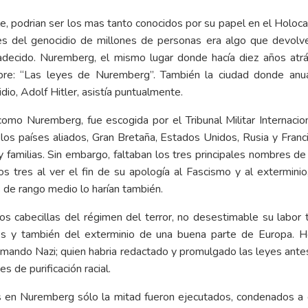
, podrian ser los mas tanto conocidos por su papel en el Holoc
res del genocidio de millones de personas era algo que devolv
adecido.
Nuremberg, el mismo lugar donde hacía diez años at
bre: “Las leyes de Nuremberg”.
También la ciudad donde anu
dio, Adolf Hitler, asistía puntualmente.
omo Nuremberg, fue escogida por el Tribunal Militar Internacion
los países aliados, Gran Bretaña, Estados Unidos, Rusia y Franci
 familias. Sin embargo, faltaban los tres principales nombres de 
os tres al ver el fin de su apología al Fascismo y al extermini
s de rango medio lo harían también.
otros cabecillas del régimen del terror, no desestimable su labor
ales y también del exterminio de una buena parte de Europa. 
lto mando Nazi; quien habria redactado y promulgado las leyes 
s de purificación racial.
s en Nuremberg sólo la mitad fueron ejecutados, condenados a 