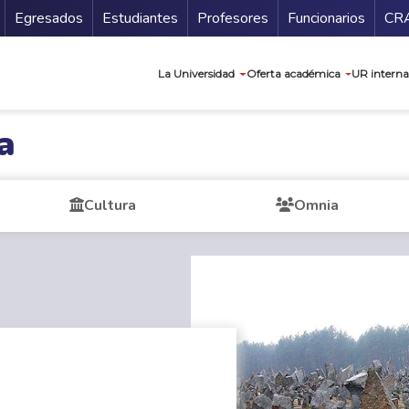
Secundario
Gu
Egresados
Estudiantes
Profesores
Funcionarios
CR
Navegación prin
La Universidad
Oferta académica
UR interna
a
Cultura
Omnia