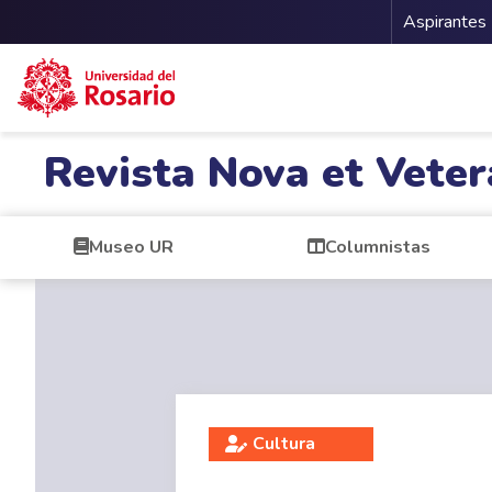
Menu 
Aspirantes
Pasar al contenido principal
Revista Nova et Veter
Museo UR
Columnistas
Cultura