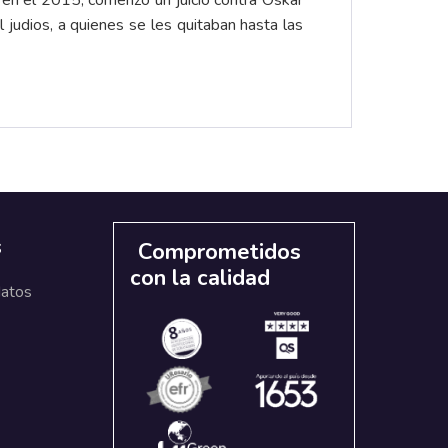
 en el 2015, comenzó un juicio contra Oskar
 judios, a quienes se les quitaban hasta las
s
Comprometidos
con la calidad
datos