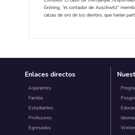
Estribillo: El caso de Demjanjuk, responsa
Gröning, “el contador de Auschwitz” miembro
calzas de oro de los dientes, que harían part
Enlaces directos
Nuest
Aspirantes
Pregr
Familia
Posgr
Estudiantes
Educac
Profesores
Idioma
Egresados
Winter