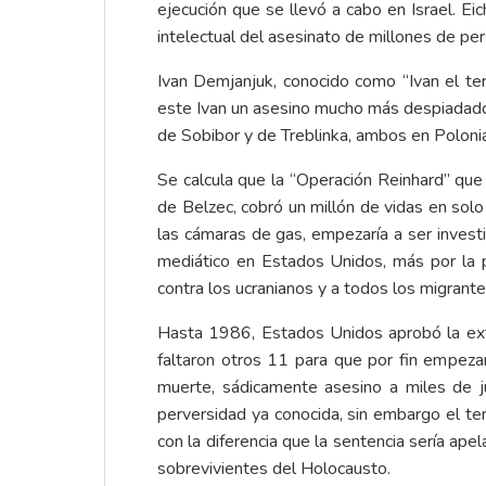
ejecución que se llevó a cabo en Israel. Ei
intelectual del asesinato de millones de pe
Ivan Demjanjuk, conocido como “Ivan el terr
este Ivan un asesino mucho más despiadado.
de Sobibor y de Treblinka, ambos en Poloni
Se calcula que la “Operación Reinhard” que
de Belzec, cobró un millón de vidas en sol
las cámaras de gas, empezaría a ser investi
mediático en Estados Unidos, más por la p
contra los ucranianos y a todos los migrant
Hasta 1986, Estados Unidos aprobó la ext
faltaron otros 11 para que por fin empeza
muerte, sádicamente asesino a miles de 
perversidad ya conocida, sin embargo el te
con la diferencia que la sentencia sería ap
sobrevivientes del Holocausto.