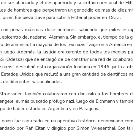
de ser ahorcado y el desaparecido y secretario personal de Hitle
iles de hombres que perpetraron un genocidio de mas de diez mil
 quien fue pieza clave para subir a Hitler al poder en 1933.
s con penas máximas doce hombres, sabiendo que miles escap
al epicentro del nazismo, Alemania. Sin embargo, el tiempo de la
o de amnesia. La mayoría de los “ex nazis” viajaron a America e
 juego. Además, la justicia era carente de todos los medios par
SS
(Odessa) que se encargó de de construir una red de colaboraci
 nazis” descubrió esta organización fundada en 1946, junto a ot
Estados Unidos que reclutó a una gran cantidad de científicos na
s de diferentes nacionalidades.
roessner, también colaboraron con dar asilo a los hombres de 
engele, el más buscado prófugo nazi, luego de Eichmann y tambi
ego de haber estado en Argentina y en Paraguay.
, quien fue capturado en un operativo histórico; denominado com
ado por Rafi Eitan y dirigido por Simon Wiesenthal. Con la i