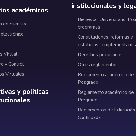
institucionales y leg
cios académicos
Bienestar Universitario: Polí
n de cuentas
programas
 electrónico
Constituciones, reformas y
estatutos complementarios
 Virtual
Derechos pecuniarios
ro y Control
Otros reglamentos
os Virtuales
Reglamento académico de
Posgrado
ativas y políticas institucionales
ivas y políticas
Reglamento académico de
itucionales
Pregrado
Reglamentos de Educación
Continuada