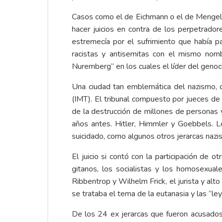
Casos como el de Eichmann o el de Mengele
hacer juicios en contra de los perpetrado
estremecía por el sufrimiento que había p
racistas y antisemitas con el mismo nom
Nuremberg” en los cuales el líder del genoci
Una ciudad tan emblemática del nazismo, c
(IMT). El tribunal compuesto por jueces de 
de la destrucción de millones de personas y
años antes. Hitler, Himmler y Goebbels. L
suicidado, como algunos otros jerarcas nazi
El juicio si contó con la participación de 
gitanos, los socialistas y los homosexu
Ribbentrop y Wilhelm Frick, el jurista y a
se trataba el tema de la eutanasia y las “leye
De los 24 ex jerarcas que fueron acusado