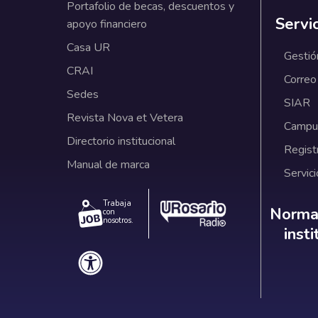
Portafolio de becas, descuentos y
Servi
apoyo financiero
Casa UR
Gestió
CRAI
Correo
Sedes
SIAR
Revista Nova et Vetera
Campus
Directorio institucional
Regist
Manual de marca
Servici
Trabaja
Norm
Normat
con
nosotros.
inst