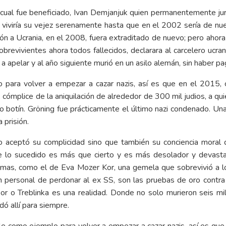
cual fue beneficiado, Ivan Demjanjuk quien permanentemente juró
 viviría su vejez serenamente hasta que en el 2002 sería de nu
n a Ucrania, en el 2008, fuera extraditado de nuevo; pero ahora a
obrevivientes ahora todos fallecidos, declarara al carcelero ucr
 apelar y al año siguiente murió en un asilo alemán, sin haber pag
 para volver a empezar a cazar nazis, así es que en el 2015, c
ómplice de la aniquilación de alrededor de 300 mil judios, a qui
stro botín. Gröning fue prácticamente el último nazi condenado. 
a prisión.
o aceptó su complicidad sino que también su conciencia moral de
 lo sucedido es más que cierto y es más desolador y devastad
íctimas, como el de Eva Mozer Kor, una gemela que sobrevivió a 
personal de perdonar al ex SS, son las pruebas de oro contra l
r o Treblinka es una realidad. Donde no solo murieron seis mil
ó allí para siempre.