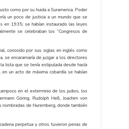
austo como por su huida a Suramerica.
Poder
ería un poco de justicia a un mundo que se
rás en 1935;
se habían instaurado las leyes
almente se celebraban los “Congresos de
al, conocido por sus siglas en inglés como
a, se encaramaría de juzgar a los directores
la lista que se tenía estipulada desde hacía
o, en un acto de máxima cobardía se habían
 tampoco en el exterminio de los judios, los
Hermann Göring, Rudolph Heß, Joachim von
antes nombradas de Nuremberg, donde también
cadena perpetua y otros tuvieron penas de