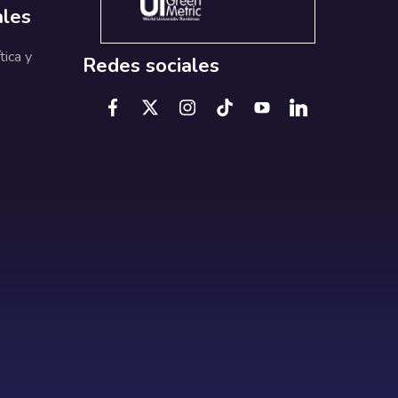
ales
tica y
Redes sociales