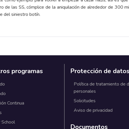
ble como ejemplo para volver a empezar a cazar nazis, así es que
 de las SS, cómplice de la aniquilación de alrededor de 300 mil
e del siniestro botín.
ros programas
Protección de dato
ado
Política de tratamiento de 
personales
ado
Solicitudes
ión Continua
Aviso de privacidad
s
 School
Documentos