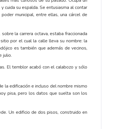
talles más curiosos de su pasado. Ocupa un
 y cuida su espalda. Se entusiasma al contar
oder municipal, entre ellas, una cárcel de
 sobre la carrera octava, estaba fraccionada
itio por el cual la calle lleva su nombre: la
aradójico es también que además de vecinos,
 julio.
s. El temblor acabó con el calabozo y sólo
de la edificación e incluso del nombre mismo
oy pisa, pero los datos que suelta son los
de. Un edificio de dos pisos, construido en