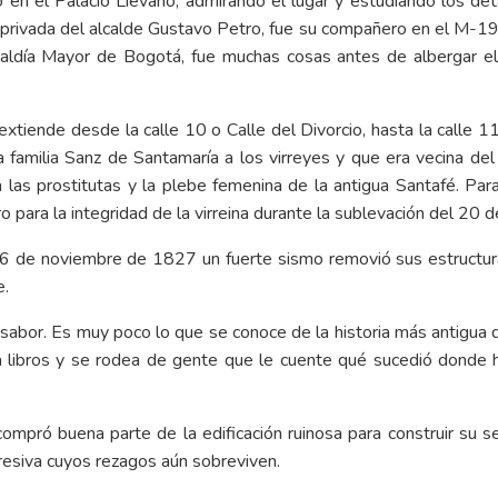
o en el Palacio Liévano, admirando el lugar y estudiando los de
a privada del alcalde Gustavo Petro, fue su compañero en el M-19
caldía Mayor de Bogotá, fue muchas cosas antes de albergar el p
xtiende desde la calle 10 o Calle del Divorcio, hasta la calle 11
la familia Sanz de Santamaría a los virreyes y que era vecina del s
ra las prostitutas y la plebe femenina de la antigua Santafé. P
o para la integridad de la virreina durante la sublevación del 20 de
16 de noviembre de 1827 un fuerte sismo removió sus estructura
e.
insabor. Es muy poco lo que se conoce de la historia más antigua 
na libros y se rodea de gente que le cuente qué sucedió donde h
ompró buena parte de la edificación ruinosa para construir su se
presiva cuyos rezagos aún sobreviven.