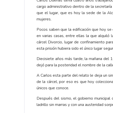
Carlos Dueñas lleva cuatro años trabajand
cargo administrativo dentro de la secretarí
que el lugar, que es hoy la sede de la Al
mujeres.
Pocos saben que la edificación que hoy se e
en varias casas, entre ellas la que alquiló 
cárcel Divorcio, lugar de confinamiento pa
esta prisión hubiera sido el único lugar segur
Diecisiete años más tarde, la mañana del 
dejó para la posteridad el nombre de la call
A Carlos esta parte del relato le deja un s
de la cárcel, por eso es que hoy coleccio
únicos que conoce.
Después del sismo, el gobierno municipal c
ladrillo sin marras y con una austeridad sor