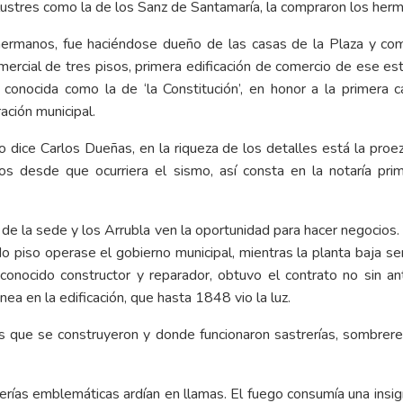
lustres como la de los Sanz de Santamaría, la compraron los her
hermanos, fue haciéndose dueño de las casas de la Plaza y com
mercial de tres pisos, primera edificación de comercio de ese est
onocida como la de ‘la Constitución’, en honor a la primera ca
ación municipal.
 dice Carlos Dueñas, en la riqueza de los detalles está la proe
os desde que ocurriera el sismo, así consta en la notaría pr
de la sede y los Arrubla ven la oportunidad para hacer negocios
o piso operase el gobierno municipal, mientras la planta baja serí
econocido constructor y reparador, obtuvo el contrato no sin an
a en la edificación, que hasta 1848 vio la luz.
 que se construyeron y donde funcionaron sastrerías, sombrererí
alerías emblemáticas ardían en llamas. El fuego consumía una ins