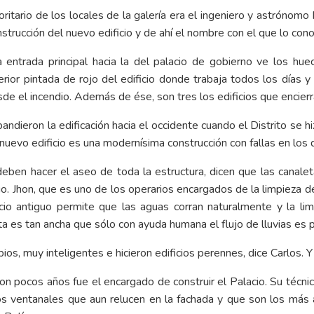
oritario de los locales de la galería era el ingeniero y astrónomo
nstrucción del nuevo edificio y de ahí el nombre con el que lo co
a entrada principal hacia la del palacio de gobierno ve los hu
rior pintada de rojo del edificio donde trabaja todos los días y
e el incendio. Además de ése, son tres los edificios que encierra
dieron la edificación hacia el occidente cuando el Distrito se 
uevo edificio es una modernísima construcción con fallas en los d
deben hacer el aseo de toda la estructura, dicen que las canale
guo. Jhon, que es uno de los operarios encargados de la limpieza 
icio antiguo permite que las aguas corran naturalmente y la li
eta es tan ancha que sólo con ayuda humana el flujo de lluvias es p
s, muy inteligentes e hicieron edificios perennes, dice Carlos. Y 
on pocos años fue el encargado de construir el Palacio. Su técnica
ios ventanales que aun relucen en la fachada y que son los más 