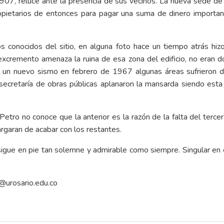
 1907, reluce ante la presencia de sus vecinos. La nueva sede de
propietarios de entonces para pagar una suma de dinero important
conocidos del sitio, en alguna foto hace un tiempo atrás hizo 
 excremento amenaza la ruina de esa zona del edificio, no eran 
 un nuevo sismo en febrero de 1967 algunas áreas sufrieron daño
 secretaría de obras públicas aplanaron la mansarda siendo esta
tro no conoce que la anterior es la razón de la falta del tercer
rgaran de acabar con los restantes.
 sigue en pie tan solemne y admirable como siempre. Singular en 
o@urosario.edu.co