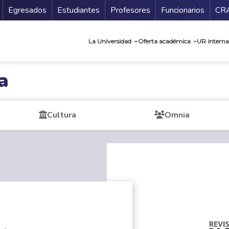
Secundario
Gu
Egresados
Estudiantes
Profesores
Funcionarios
CR
Navegación prin
La Universidad
Oferta académica
UR interna
a
Cultura
Omnia