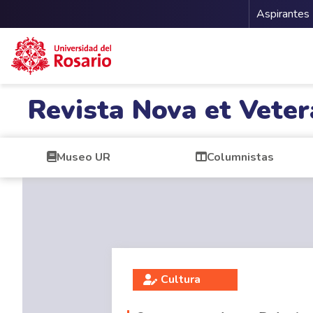
Menu 
Aspirantes
Pasar al contenido principal
Revista Nova et Veter
Museo UR
Columnistas
Cultura