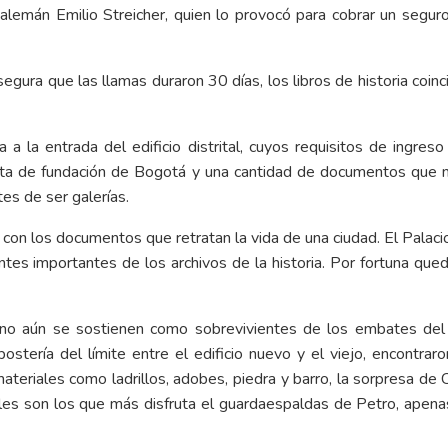
lemán Emilio Streicher, quien lo provocó para cobrar un seguro 
gura que las llamas duraron 30 días, los libros de historia coinc
a la entrada del edificio distrital, cuyos requisitos de ingres
acta de fundación de Bogotá y una cantidad de documentos que n
tes de ser galerías.
on los documentos que retratan la vida de una ciudad. El Palacio 
tes importantes de los archivos de la historia. Por fortuna que
rno aún se sostienen como sobrevivientes de los embates del
ería del límite entre el edificio nuevo y el viejo, encontraro
ateriales como ladrillos, adobes, piedra y barro, la sorpresa de C
les son los que más disfruta el guardaespaldas de Petro, apenas 