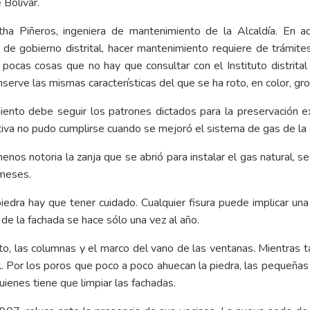
 Bolívar.
ha Piñeros, ingeniera de mantenimiento de la Alcaldía. En aq
 de gobierno distrital, hacer mantenimiento requiere de trámite
s pocas cosas que no hay que consultar con el Instituto distrita
nserve las mismas características del que se ha roto, en color, gro
iento debe seguir los patrones dictados para la preservación ex
tiva no pudo cumplirse cuando se mejoró el sistema de gas de la e
menos notoria la zanja que se abrió para instalar el gas natural,
 meses.
iedra hay que tener cuidado. Cualquier fisura puede implicar un
 de la fachada se hace sólo una vez al año.
to, las columnas y el marco del vano de las ventanas. Mientras tan
l. Por los poros que poco a poco ahuecan la piedra, las pequeñas
quienes tiene que limpiar las fachadas.