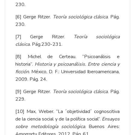
230.
[6]
Gerge Ritzer.
Teoría sociológica clásica
. Pág.
230.
[7]
Gerge Ritzer.
Teoría sociológica
clásica.
Pág.230-231.
[8]
Michel de Certeau. “Psicoanálisis e
historia”.
Historia y psicoanálisis. Entre ciencia y
ficción
. México, D. F.: Universidad Iberoamericana,
2009. Pág. 24.
[9]
Gerge Ritzer.
Teoría sociológica clásica.
Pág.
229.
[10]
Max, Weber. “La ´objetividad´ cognoscitiva
de la ciencia social y de la política social”.
Ensayos
sobre metodología sociológica
. Buenos Aires:
Amorrortu Editores, 2012, Pág. 61.