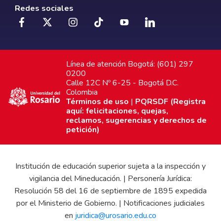
Redes sociales
Línea de atención Bogotá: (601) 297
0200
Calle 12C Nº 6-25 - Bogotá D.C.
Colombia
Términos de uso
|
PQRSDF (Registra
aquí: felicitaciones, quejas,
reclamos, sugerencias y derechos de
petición)
Institución de educación superior sujeta a la inspección y
vigilancia del Mineducación. | Personería Jurídica:
Resolución 58 del 16 de septiembre de 1895 expedida
por el Ministerio de Gobierno. | Notificaciones judiciales
en
juridica@urosario.edu.co