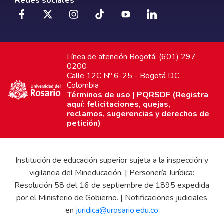
Redes sociales
Línea de atención Bogotá: (601) 297
0200
Calle 12C Nº 6-25 - Bogotá D.C.
Colombia
Términos de uso
|
PQRSDF (Registra
aquí: felicitaciones, quejas,
reclamos, sugerencias y derechos de
petición)
Institución de educación superior sujeta a la inspección y
vigilancia del Mineducación. | Personería Jurídica:
Resolución 58 del 16 de septiembre de 1895 expedida
por el Ministerio de Gobierno. | Notificaciones judiciales
en
juridica@urosario.edu.co