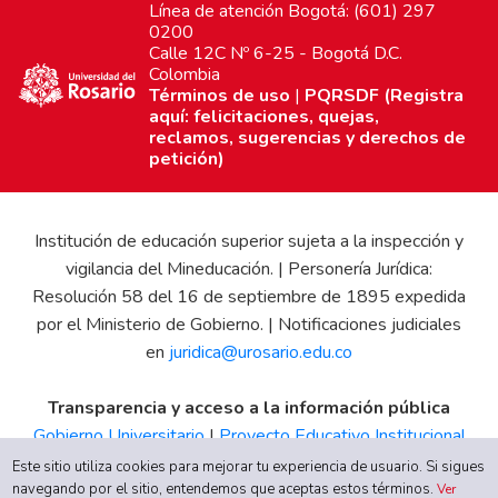
Línea de atención Bogotá: (601) 297
0200
Calle 12C Nº 6-25 - Bogotá D.C.
Colombia
Términos de uso
|
PQRSDF (Registra
aquí: felicitaciones, quejas,
reclamos, sugerencias y derechos de
petición)
Institución de educación superior sujeta a la inspección y
vigilancia del Mineducación. | Personería Jurídica:
Resolución 58 del 16 de septiembre de 1895 expedida
por el Ministerio de Gobierno. | Notificaciones judiciales
en
juridica@urosario.edu.co
Transparencia y acceso a la información pública
Gobierno Universitario
|
Proyecto Educativo Institucional
|
Informe de Gestión
|
Boletín Estadístico
|
Régimen
Este sitio utiliza cookies para mejorar tu experiencia de usuario. Si sigues
Tributario
|
Estados Financieros
|
Código de Ética
|
Canal
navegando por el sitio, entendemos que aceptas estos términos.
Ver