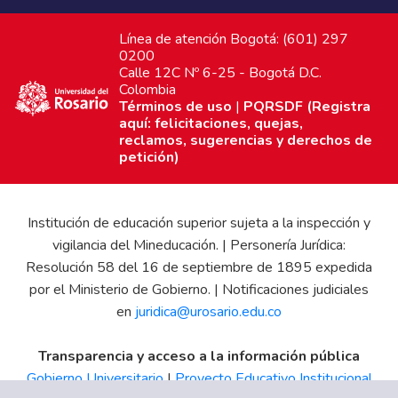
Línea de atención Bogotá: (601) 297
0200
Calle 12C Nº 6-25 - Bogotá D.C.
Colombia
Términos de uso
|
PQRSDF (Registra
aquí: felicitaciones, quejas,
reclamos, sugerencias y derechos de
petición)
Institución de educación superior sujeta a la inspección y
vigilancia del Mineducación. | Personería Jurídica:
Resolución 58 del 16 de septiembre de 1895 expedida
por el Ministerio de Gobierno. | Notificaciones judiciales
en
juridica@urosario.edu.co
Transparencia y acceso a la información pública
Gobierno Universitario
|
Proyecto Educativo Institucional