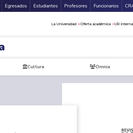
Secundario
Gu
Egresados
Estudiantes
Profesores
Funcionarios
CR
Navegación prin
La Universidad
Oferta académica
UR interna
a
Cultura
Omnia