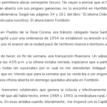
 permitiera ubicar semejante tesoro. No vayan a pensar que el h
an abasto con sus pingües ganancias, no, lo encontré en Hynthib
dinamarca. Según las páginas 34 y 161 del libro “El idioma Chi
n para nosotros. El ahora barrio Fontibón.
 en Pueblo de la Real Corona, era tránsito obligado hacia Sa
ogotá y por una ordenanza de 1954 se estableció su anexión a la
r el avance de la ciudad pasó de territorio muisca a territorio u
de hacer, en fin de semana, una transacción financiera. Un sábad
 a las 4:05 p.m. y la oficina estaba cerrada, explicaron que a part
 todas las sucursales por lo cual no me atenderían. Indagué 
 que no. Viendo que para la semana que se venía iba a ser engorr
nica oficina abierta en domingo quedaba ubicada en Fontibón.
trancones colaterales que genera la ciclovía y efectivamente 
rdé que allí había hecho, entre 1989 y 1990, la medicatura rural, 
os. En esas andaba cuando, literalmente, me tropecé con la Capil