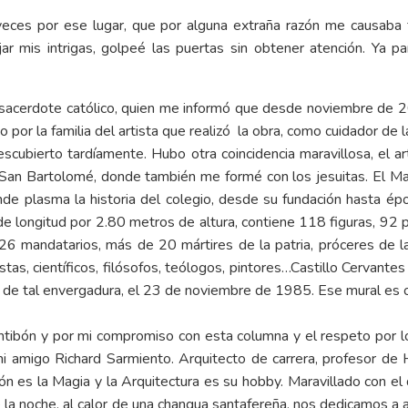
veces por ese lugar, que por alguna extraña razón me causaba fa
jar mis intrigas, golpeé las puertas sin obtener atención. Ya p
 sacerdote católico, quien me informó que desde noviembre de 20
por la familia del artista que realizó la obra, como cuidador de 
cubierto tardíamente. Hubo otra coincidencia maravillosa, el art
San Bartolomé, donde también me formé con los jesuitas. El Ma
de plasma la historia del colegio, desde su fundación hasta épo
 longitud por 2.80 metros de altura, contiene 118 figuras, 92 pe
: 26 mandatarios, más de 20 mártires de la patria, próceres de la
istas, científicos, filósofos, teólogos, pintores…Castillo Cervante
te de tal envergadura, el 23 de noviembre de 1985. Ese mural es 
tibón y por mi compromiso con esta columna y el respeto por lo
 mi amigo Richard Sarmiento. Arquitecto de carrera, profesor de
ón es la Magia y la Arquitectura es su hobby. Maravillado con e
 la noche, al calor de una changua santafereña, nos dedicamos a an