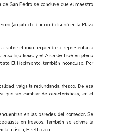
ula de San Pedro se concluye que el maestro
nini (arquitecto barroco) diseñó en la Plaza
ca, sobre el muro izquierdo se representan a
o a su hijo Isaac y el Arca de Noé en pleno
rtista El Nacimiento, también inconcluso. Por
alidad, valga la redundancia, fresco. De esa
i que sin cambiar de características, en el
e encuentran en las paredes del comedor. Se
cialista en frescos. También se adivina la
 En la música, Beethoven…