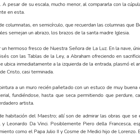
l). A pesar de su escala, mucho menor, al compararla con la cúp
nte en esta.
 de columnatas, en semicírculo, que recuerdan las columnas que Ber
uales semejan un abrazo, los brazos de la santa madre Iglesia.
or un hermoso fresco de Nuestra Señora de La Luz. En la nave, úni
és con las Tablas de la Ley, a Abraham ofreciendo en sacrifici
 se ubica inmediatamente a la izquierda de la entrada, plasmó el a
 de Cristo, casi terminada.
a pintura a un muro recién pañetado con un estuco de muy buena c
rial, fundiéndose, hasta que seca permitiendo que perdure, cas
rdadero artista.
 de habitación del Maestro; allí son de admirar las obras que s
y Leonardo Da Vinci. Posiblemente Piero della Francesca, espe
miento como el Papa Julio II y Cosme de Medici hijo de Lorenzo.