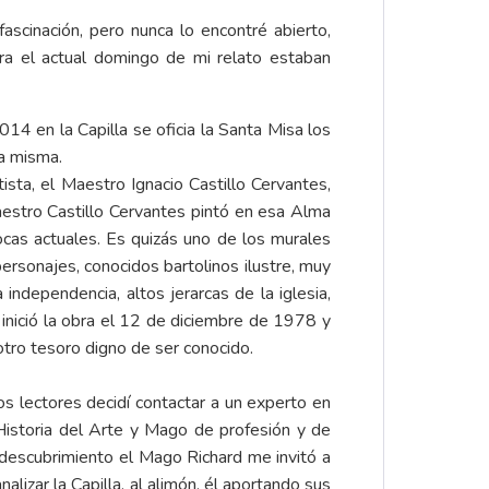
scinación, pero nunca lo encontré abierto,
ara el actual domingo de mi relato estaban
14 en la Capilla se oficia la Santa Misa los
la misma.
ista, el Maestro Ignacio Castillo Cervantes,
estro Castillo Cervantes pintó en esa Alma
cas actuales. Es quizás uno de los murales
rsonajes, conocidos bartolinos ilustre, muy
 independencia, altos jerarcas de la iglesia,
s inició la obra el 12 de diciembre de 1978 y
otro tesoro digno de ser conocido.
s lectores decidí contactar a un experto en
 Historia del Arte y Mago de profesión y de
l descubrimiento el Mago Richard me invitó a
alizar la Capilla, al alimón, él aportando sus