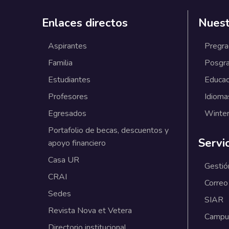
Enlaces directos
Nuest
Aspirantes
Pregr
Familia
Posgr
Estudiantes
Educac
Profesores
Idioma
Egresados
Winter
Portafolio de becas, descuentos y
Servi
apoyo financiero
Casa UR
Gestió
CRAI
Correo
Sedes
SIAR
Revista Nova et Vetera
Campus
Directorio institucional