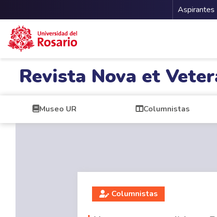
Menu 
Aspirantes
Pasar al contenido principal
Revista Nova et Veter
Museo UR
Columnistas
Columnistas