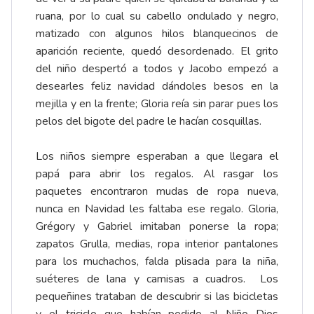
ruana, por lo cual su cabello ondulado y negro,
matizado con algunos hilos blanquecinos de
aparición reciente, quedó desordenado. El grito
del niño despertó a todos y Jacobo empezó a
desearles feliz navidad dándoles besos en la
mejilla y en la frente; Gloria reía sin parar pues los
pelos del bigote del padre le hacían cosquillas.
Los niños siempre esperaban a que llegara el
papá para abrir los regalos. Al rasgar los
paquetes encontraron mudas de ropa nueva,
nunca en Navidad les faltaba ese regalo. Gloria,
Grégory y Gabriel imitaban ponerse la ropa;
zapatos Grulla, medias, ropa interior pantalones
para los muchachos, falda plisada para la niña,
suéteres de lana y camisas a cuadros. Los
pequeñines trataban de descubrir si las bicicletas
y el triciclo que habían pedido al Niño Dios