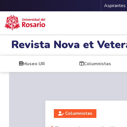
Menu 
Aspirantes
Pasar al contenido principal
Revista Nova et Veter
Museo UR
Columnistas
Columnistas