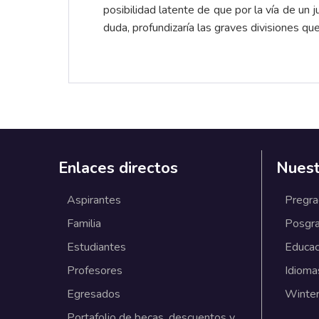
posibilidad latente de que por la vía de un j
duda, profundizaría las graves divisiones q
Enlaces directos
Nuest
Aspirantes
Pregr
Familia
Posgr
Estudiantes
Educac
Profesores
Idioma
Egresados
Winter
Portafolio de becas, descuentos y