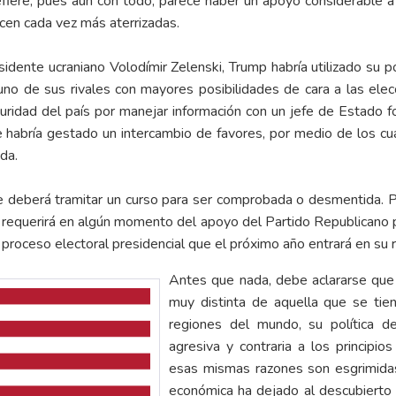
refiere, pues aún con todo, parece haber un apoyo considerable
cen cada vez más aterrizadas.
sidente ucraniano Volodímir Zelenski, Trump habría utilizado su 
uno de sus rivales con mayores posibilidades de cara a las el
uridad del país por manejar información con un jefe de Estado f
e habría gestado un intercambio de favores, por medio de los cua
da.
que deberá tramitar un curso para ser comprobada o desmentida. 
se requerirá en algún momento del apoyo del Partido Republicano 
 proceso electoral presidencial que el próximo año entrará en su re
Antes que nada, debe aclararse que
muy distinta de aquella que se tie
regiones del mundo, su política d
agresiva y contraria a los principios
esas mismas razones son esgrimida
económica ha dejado al descubierto 