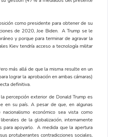
 a su gestión (47% a mediados del presente
posición como presidente para obtener de su
ecciones de 2020, Joe Biden. A Trump se le
oráneo y porque para terminar de agravar la
les Kiev tendría acceso a tecnología militar
Pero más allá de que la misma resulte en un
para lograr la aprobación en ambas cámaras)
cta definitiva.
 la percepción exterior de Donald Trump es
ne en su país. A pesar de que, en algunas
e nacionalismo económico sea vista como
 liberales de la globalización, internamente
s para apoyarlo. A medida que la apertura
sus protuberantes contradicciones sociales,