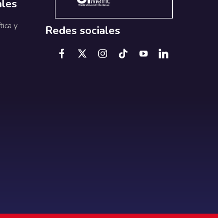
ales
tica y
Redes sociales