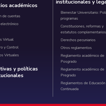
institucionales y leg
cios académicos
Bienestar Universitario: Polí
n de cuentas
programas
 electrónico
Constituciones, reformas y
estatutos complementarios
 Virtual
Derechos pecuniarios
ro y Control
Otros reglamentos
os Virtuales
Reglamento académico de
Posgrado
ativas y políticas institucionales
ivas y políticas
Reglamento académico de
itucionales
Pregrado
Reglamentos de Educación
Continuada