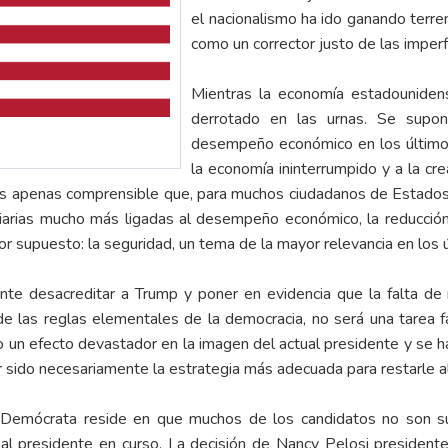
el nacionalismo ha ido ganando terre
como un corrector justo de las imper
Mientras la economía estadounidens
derrotado en las urnas. Se sup
desempeño económico en los últimos 
la economía ininterrumpido y a la cr
s apenas comprensible que, para muchos ciudadanos de Estados
iarias mucho más ligadas al desempeño económico, la reducción
or supuesto: la seguridad, un tema de la mayor relevancia en los 
te desacreditar a Trump y poner en evidencia que la falta de r
 las reglas elementales de la democracia, no será una tarea fá
ido un efecto devastador en la imagen del actual presidente y se h
 sido necesariamente la estrategia más adecuada para restarle al
do Demócrata reside en que muchos de los candidatos no son s
 al presidente en curso. La decisión de Nancy Pelosi preside