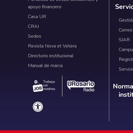
Servi
apoyo financiero
Casa UR
Gestió
CRAI
Correo
Sedes
SIAR
Revista Nova et Vetera
Campus
Directorio institucional
Regist
Manual de marca
Servici
Trabaja
Norm
Normat
con
nosotros.
inst