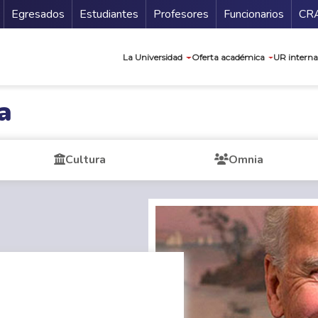
Secundario
Gu
Egresados
Estudiantes
Profesores
Funcionarios
CR
Navegación prin
La Universidad
Oferta académica
UR interna
a
Cultura
Omnia