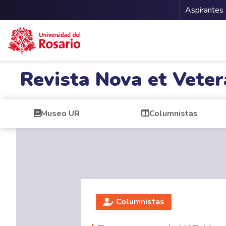
Menu 
Aspirantes
Pasar al contenido principal
Revista Nova et Veter
Museo UR
Columnistas
Columnistas