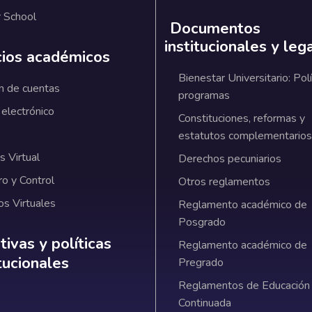
 School
Documentos
institucionales y leg
cios académicos
Bienestar Universitario: Polí
n de cuentas
programas
 electrónico
Constituciones, reformas y
estatutos complementarios
 Virtual
Derechos pecuniarios
ro y Control
Otros reglamentos
os Virtuales
Reglamento académico de
Posgrado
ativas y políticas institucionales
ivas y políticas
Reglamento académico de
itucionales
Pregrado
Reglamentos de Educación
Continuada