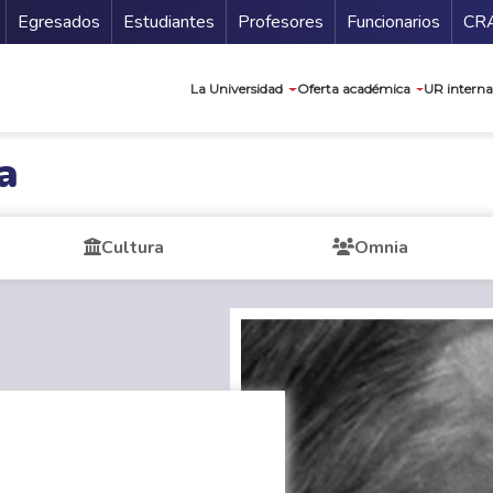
Secundario
Gu
Egresados
Estudiantes
Profesores
Funcionarios
CR
Navegación prin
La Universidad
Oferta académica
UR interna
a
Cultura
Omnia