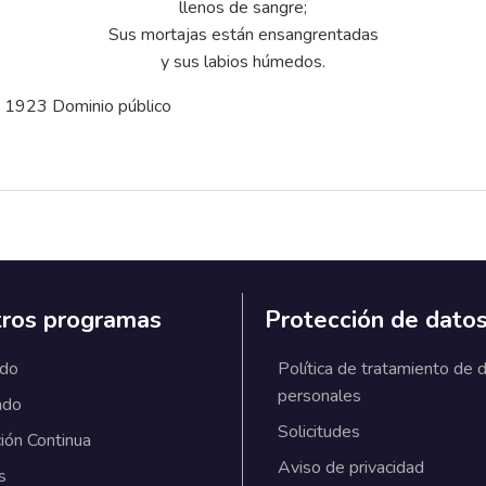
llenos de sangre;
Sus mortajas están ensangrentadas
y sus labios húmedos.
 1923 Dominio público
ros programas
Protección de dato
ado
Política de tratamiento de 
personales
ado
Solicitudes
ión Continua
Aviso de privacidad
s