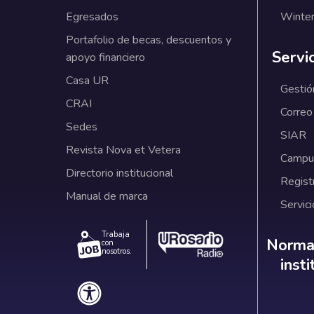
Egresados
Winter
Portafolio de becas, descuentos y
Servi
apoyo financiero
Casa UR
Gestió
CRAI
Correo
Sedes
SIAR
Revista Nova et Vetera
Campus
Directorio institucional
Regist
Manual de marca
Servici
Trabaja
Norm
Normat
con
nosotros.
inst