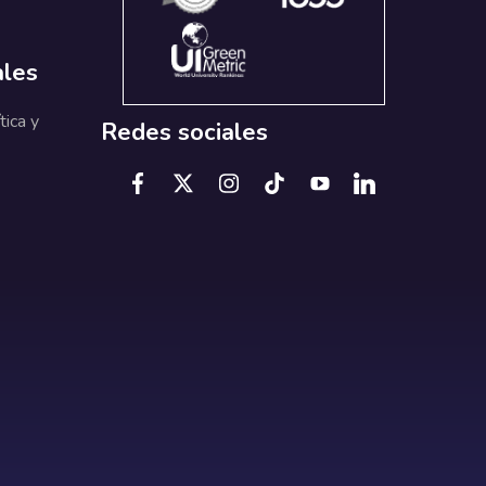
ales
tica y
Redes sociales