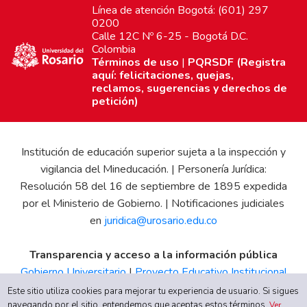
Línea de atención Bogotá: (601) 297
0200
Calle 12C Nº 6-25 - Bogotá D.C.
Colombia
Términos de uso
|
PQRSDF (Registra
aquí: felicitaciones, quejas,
reclamos, sugerencias y derechos de
petición)
Institución de educación superior sujeta a la inspección y
vigilancia del Mineducación. | Personería Jurídica:
Resolución 58 del 16 de septiembre de 1895 expedida
por el Ministerio de Gobierno. | Notificaciones judiciales
en
juridica@urosario.edu.co
Transparencia y acceso a la información pública
Gobierno Universitario
|
Proyecto Educativo Institucional
|
Informe de Gestión
|
Boletín Estadístico
|
Régimen
Este sitio utiliza cookies para mejorar tu experiencia de usuario. Si sigues
Tributario
|
Estados Financieros
|
Código de Ética
|
Canal
navegando por el sitio, entendemos que aceptas estos términos.
Ver