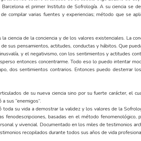
Barcelona el primer Instituto de Sofrología. A su ciencia se d
e compilar varias fuentes y experiencias; método que se aplica 
la ciencia de la conciencia y de los valores existenciales. La conc
 de sus pensamientos, actitudes, conductas y hábitos. Que pueda
inusvalía, y el negativismo, con los sentimientos y actitudes contr
disperso entonces concentrarme. Todo eso lo puedo intentar mod
po, dos sentimientos contrarios. Entonces puedo desterrar lo
rticulados de su nueva ciencia sino por su fuerte carácter, el 
ó a sus “enemigos”.
oda su vida a demostrar la validez y los valores de la Sofrologí
as fenodescripciones, basadas en el método fenomenológico, por
personal y vivencial. Documentado en los miles de testimonios arc
Testimonios recopilados durante todos sus años de vida profesiona