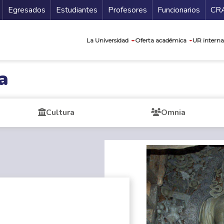
Secundario
Gu
Egresados
Estudiantes
Profesores
Funcionarios
CR
Navegación prin
La Universidad
Oferta académica
UR interna
a
Cultura
Omnia