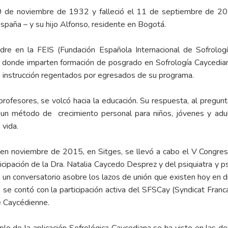
19 de noviembre de 1932 y falleció el 11 de septiembre de 20
 España – y su hijo Alfonso, residente en Bogotá.
dre en la FEIS (Fundación Española Internacional de Sofrologí
, donde imparten formación de posgrado en Sofrología Caycedian
 instrucción regentados por egresados de su programa.
rofesores, se volcó hacia la educación. Su respuesta, al pregunta
s un método de crecimiento personal para niños, jóvenes y adu
 vida.
e en noviembre de 2015, en Sitges, se llevó a cabo el V Congres
rticipación de la Dra. Natalia Caycedo Desprez y del psiquiatra y
 un conversatorio asobre los lazos de unión que existen hoy en día
s se contó con la participación activa del SFSCay (Syndicat Fran
e Caycédienne.