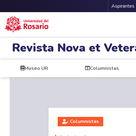
Menu 
Aspirantes
Pasar al contenido principal
Revista Nova et Veter
Museo UR
Columnistas
Columnistas