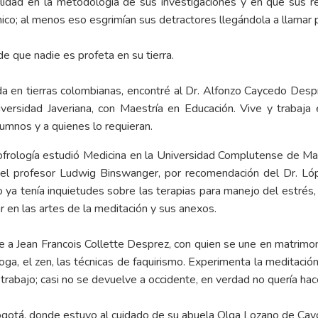
calidad en la metodología de sus investigaciones y en que sus r
mico; al menos eso esgrimían sus detractores llegándola a llamar 
de que nadie es profeta en su tierra.
da en tierras colombianas, encontré al Dr. Alfonzo Caycedo Despr
ersidad Javeriana, con Maestría en Educación. Vive y trabaja
lumnos y a quienes lo requieran.
frología estudió Medicina en la Universidad Complutense de Madr
on el profesor Ludwig Binswanger, por recomendación del Dr. Lóp
ya tenía inquietudes sobre las terapias para manejo del estrés, 
r en las artes de la meditación y sus anexos.
a Jean Francois Collette Desprez, con quien se une en matrimoni
 yoga, el zen, las técnicas de faquirismo. Experimenta la meditaci
rabajo; casi no se devuelve a occidente, en verdad no quería hace
gotá, donde estuvo al cuidado de su abuela Olga Lozano de Cayc