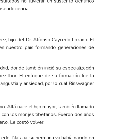
esultados no tuvieran un sustento científico
pseudociencia.
ez, hijo del Dr. Alfonso Caycedo Lozano. El
 en nuestro país formando generaciones de
id, donde también inició su especialización
ez Ibor. El enfoque de su formación fue la
angustia y ansiedad, por lo cual Binswagner
o. Allá nace el hijo mayor, también llamado
ón con los monjes tibetanos. Fueron dos años
rlo. Le costó volver.
edo: Natalia, su hermana ya había nacido en