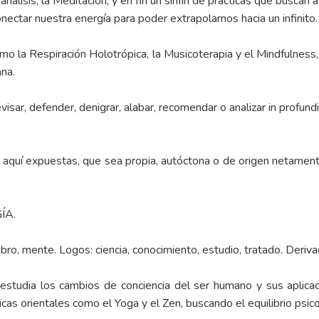
álisis, la Meditación, y en fin un sinfín de prácticas que buscan 
conectar nuestra energía para poder extrapolarnos hacia un infinito.
mo la Respiración Holotrópica, la Musicoterapia y el Mindfulness
ana.
sar, defender, denigrar, alabar, recomendar o analizar in profundi
las aquí expuestas, que sea propia, autóctona o de origen netame
ÍA.
ebro, mente. Logos: ciencia, conocimiento, estudio, tratado. Deriv
 estudia los cambios de conciencia del ser humano y sus aplicac
cnicas orientales como el Yoga y el Zen, buscando el equilibrio psi