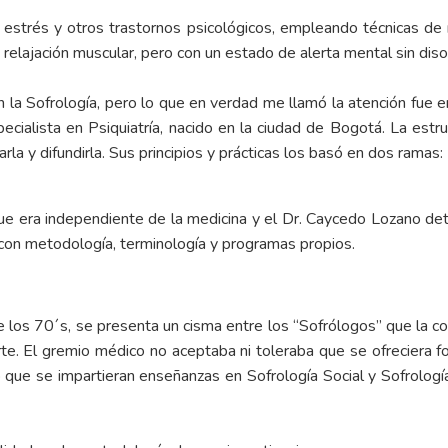
estrés y otros trastornos psicológicos, empleando técnicas de r
elajación muscular, pero con un estado de alerta mental sin disoc
la Sofrología, pero lo que en verdad me llamó la atención fue e
cialista en Psiquiatría, nacido en la ciudad de Bogotá. La est
la y difundirla. Sus principios y prácticas los basó en dos ramas:
ue era independiente de la medicina y el Dr. Caycedo Lozano de
, con metodología, terminología y programas propios.
 de los 70´s, se presenta un cisma entre los “Sofrólogos” que la c
rte. El gremio médico no aceptaba ni toleraba que se ofreciera f
que se impartieran enseñanzas en Sofrología Social y Sofrología 