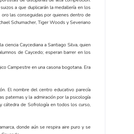
ortistas de disciplinas de alta competición.
suizos a que duplicarán la medallería en los
 oro las conseguidas por quienes dentro de
ichael Schumacher, Tiger Woods y Severiano
 ciencia Caycediana a Santiago Silva, quien
alumnos de Caycedo; esperan barrer en los
gico Campestre en una casona bogotana. Era
ón. El nombre del centro educativo parecía
s paternas y la admiración por la psicología
cátedra de Sofrología en todos los curso,
namarca, donde aún se respira aire puro y se