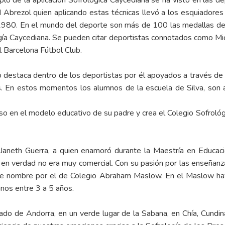
lo de la aplicación Sofrológica Caycediana se ha visto en las dep
Abrezol quien aplicando estas técnicas llevó a los esquiadores 
 1980. En el mundo del deporte son más de 100 las medallas de
gía Caycediana. Se pueden citar deportistas connotados como M
l Barcelona Fútbol Club.
destaca dentro de los deportistas por él apoyados a través de la
. En estos momentos los alumnos de la escuela de Silva, son 
so en el modelo educativo de su padre y crea el Colegio Sofroló
Janeth Guerra, a quien enamoró durante la Maestría en Educaci
en verdad no era muy comercial. Con su pasión por las enseñanza
e nombre por el de Colegio Abraham Maslow. En el Maslow hay 
nos entre 3 a 5 años.
pado de Andorra, en un verde lugar de la Sabana, en Chía, Cundi