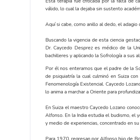
Esta terapia fue criticada por la falta de 
válido, lo cual la dejaba sin sustento acadé
Aquí si cabe, como anillo al dedo, el adagio 
Buscando la vigencia de esta ciencia gesta
Dr. Caycedo Desprez es médico de la Univ
bachilleres y aplicando la Sofrología a sus a
Por él nos enteramos que el padre de la So
de psiquiatría la cual culminó en Suiza c
Fenomenología Existencial. Caycedo Lozano 
lo anima a marchar a Oriente para profundiza
En Suiza el maestro Caycedo Lozano conoce 
Alfonso. En la India estudia el budismo, el
y medio de experiencias, concentrado en su t
Para 1970, regresan por Alfonso hijo de Bo