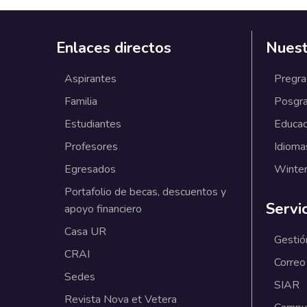
Enlaces directos
Nuest
Aspirantes
Pregr
Familia
Posgr
Estudiantes
Educac
Profesores
Idioma
Egresados
Winter
Portafolio de becas, descuentos y
Servi
apoyo financiero
Casa UR
Gestió
CRAI
Correo
Sedes
SIAR
Revista Nova et Vetera