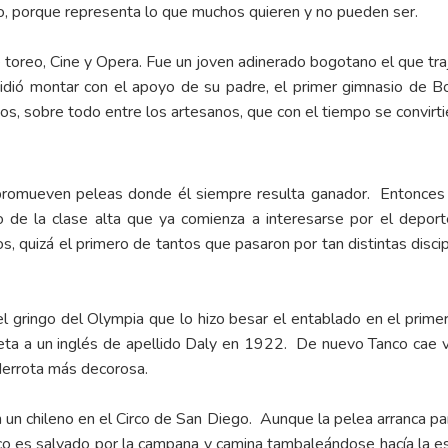
dolo, porque representa lo que muchos quieren y no pueden ser.
oreo, Cine y Opera. Fue un joven adinerado bogotano el que trajo
dió montar con el apoyo de su padre, el primer gimnasio de B
os, sobre todo entre los artesanos, que con el tiempo se convirt
 promueven peleas donde él siempre resulta ganador. Entonces 
o de la clase alta que ya comienza a interesarse por el depo
nos, quizá el primero de tantos que pasaron por tan distintas disci
gringo del Olympia que lo hizo besar el entablado en el primer
ta a un inglés de apellido Daly en 1922. De nuevo Tanco cae v
 derrota más decorosa.
 chileno en el Circo de San Diego. Aunque la pelea arranca pareja
co es salvado por la campana y camina tambaleándose hacía la e