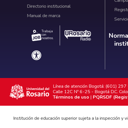
Campus
Directorio institucional
Regist
Manual de marca
Servici
Trabaja
Norm
Normat
con
nosotros.
inst
Línea de atención Bogotá: (601) 29
Calle 12C Nº 6-25 - Bogotá D.C. Col
Términos de uso
|
PQRSDF (Registr
Institución de educación superior sujeta a la inspección y