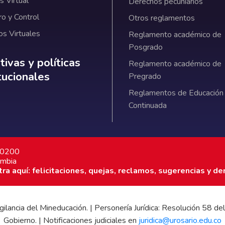
 Virtual
Derechos pecuniarios
ro y Control
Otros reglamentos
os Virtuales
Reglamento académico de
Posgrado
ativas y políticas institucionales
ivas y políticas
Reglamento académico de
itucionales
Pregrado
Reglamentos de Educación
Continuada
7 0200
ombia
a aquí: felicitaciones, quejas, reclamos, sugerencias y de
 vigilancia del Mineducación. | Personería Jurídica: Resolución 58
Gobierno. | Notificaciones judiciales en
juridica@urosario.edu.co