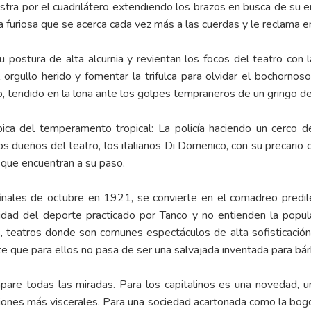
stra por el cuadrilátero extendiendo los brazos en busca de su en
rba furiosa que se acerca cada vez más a las cuerdas y le reclama
 postura de alta alcurnia y revientan los focos del teatro con l
orgullo herido y fomentar la trifulca para olvidar el bochorno
, tendido en la lona ante los golpes tempraneros de un gringo d
ca del temperamento tropical: La policía haciendo un cerco d
os dueños del teatro, los italianos Di Domenico, con su precario 
que encuentran a su paso.
inales de octubre en 1921, se convierte en el comadreo predile
dad del deporte practicado por Tanco y no entienden la popular
teatros donde son comunes espectáculos de alta sofisticación 
que para ellos no pasa de ser una salvajada inventada para bárb
pare todas las miradas. Para los capitalinos es una novedad, 
iones más viscerales. Para una sociedad acartonada como la bog