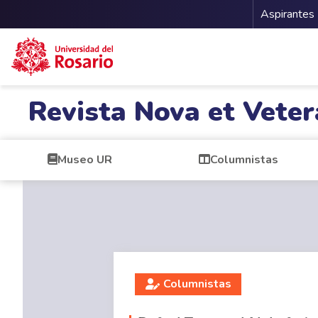
Menu 
Aspirantes
Pasar al contenido principal
Revista Nova et Veter
Museo UR
Columnistas
Columnistas