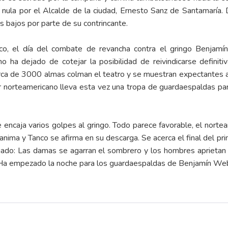
nula por el Alcalde de la ciudad, Ernesto Sanz de Santamaría. D
s bajos por parte de su contrincante.
nco, el día del combate de revancha contra el gringo Benja
o ha dejado de cotejar la posibilidad de reivindicarse defini
a de 3000 almas colman el teatro y se muestran expectantes a
r norteamericano lleva esta vez una tropa de guardaespaldas par
le encaja varios golpes al gringo. Todo parece favorable, el nor
e anima y Tanco se afirma en su descarga. Se acerca el final del 
jado: Las damas se agarran el sombrero y los hombres aprietan 
a. Ha empezado la noche para los guardaespaldas de Benjamín W