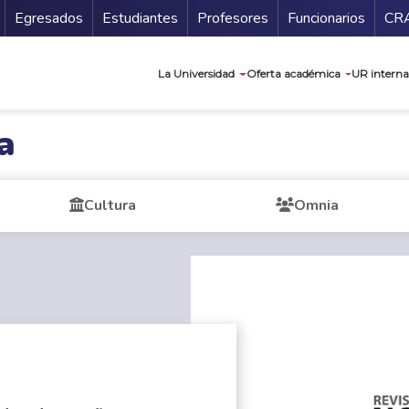
Secundario
Gu
Egresados
Estudiantes
Profesores
Funcionarios
CR
Navegación prin
La Universidad
Oferta académica
UR interna
a
Cultura
Omnia