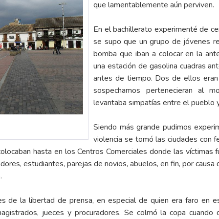
que lamentablemente aún perviven.
En el bachillerato experimenté de ce
se supo que un grupo de jóvenes re
bomba que iban a colocar en la ant
una estación de gasolina cuadras ant
antes de tiempo. Dos de ellos eran
sospechamos pertenecieran al mo
levantaba simpatías entre el pueblo y
Siendo más grande pudimos experimen
violencia se tomó las ciudades con 
colocaban hasta en los Centros Comerciales donde las víctimas fu
eladores, estudiantes, parejas de novios, abuelos, en fin, por cau
.
s de la libertad de prensa, en especial de quien era faro en esa 
gistrados, jueces y procuradores. Se colmó la copa cuando qu