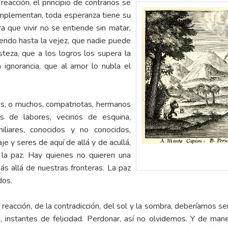
eacción, el principio de contrarios se
complementan, toda esperanza tiene su
ra que vivir no se entiende sin matar,
iendo hasta la vejez, que nadie puede
isteza, que a los logros los supera la
a ignorancia, que al amor lo nubla el
os, o muchos, compatriotas, hermanos
s de labores, vecinos de esquina,
amiliares, conocidos y no conocidos,
je y seres de aquí de allá y de acullá,
 la paz. Hay quienes no quieren una
ás allá de nuestras fronteras. La paz
dos.
reacción, de la contradicción, del sol y la sombra, deberíamos ser
, instantes de felicidad. Perdonar, así no olvidemos. Y de maner