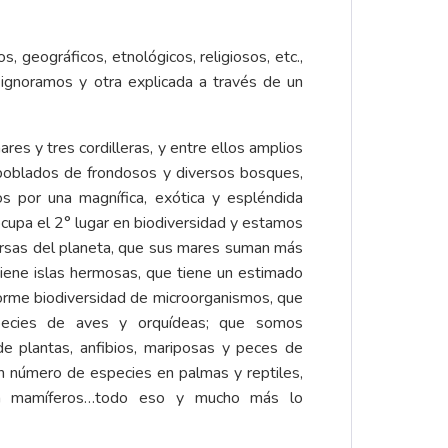
 geográficos, etnológicos, religiosos, etc.,
 ignoramos y otra explicada a través de un
es y tres cordilleras, y entre ellos amplios
; poblados de frondosos y diversos bosques,
dos por una magnífica, exótica y espléndida
ocupa el 2° lugar en biodiversidad y estamos
rsas del planeta, que sus mares suman más
iene islas hermosas, que tiene un estimado
orme biodiversidad de microorganismos, que
pecies de aves y orquídeas; que somos
e plantas, anfibios, mariposas y peces de
n número de especies en palmas y reptiles,
en mamíferos…todo eso y mucho más lo