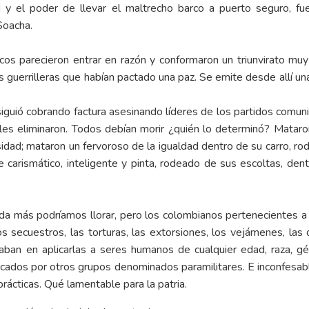
 y el poder de llevar el maltrecho barco a puerto seguro, fue
Soacha.
s parecieron entrar en razón y conformaron un triunvirato muy pa
s guerrilleras que habían pactado una paz. Se emite desde allí una
 siguió cobrando factura asesinando líderes de los partidos comuni
ales eliminaron. Todos debían morir ¿quién lo determinó? Mataro
sidad; mataron un fervoroso de la igualdad dentro de su carro, r
carismático, inteligente y pinta, rodeado de sus escoltas, dent
a más podríamos llorar, pero los colombianos pertenecientes a lo
s secuestros, las torturas, las extorsiones, los vejámenes, las 
naban en aplicarlas a seres humanos de cualquier edad, raza, gé
cados por otros grupos denominados paramilitares. E inconfesabl
rácticas. Qué lamentable para la patria.