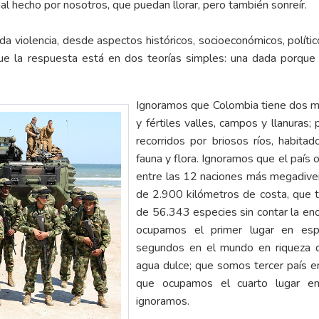
al hecho por nosotros, que puedan llorar, pero también sonreír.
 violencia, desde aspectos históricos, socioeconómicos, políticos,
o que la respuesta está en dos teorías simples: una dada porque
Ignoramos que Colombia tiene dos mar
y fértiles valles, campos y llanuras
recorridos por briosos ríos, habita
fauna y flora. Ignoramos que el país 
entre las 12 naciones más megadive
de 2.900 kilómetros de costa, que t
de 56.343 especies sin contar la en
ocupamos el primer lugar en es
segundos en el mundo en riqueza d
agua dulce; que somos tercer país e
que ocupamos el cuarto lugar 
ignoramos.