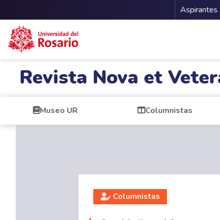
Menu 
Aspirantes
Pasar al contenido principal
Revista Nova et Veter
Museo UR
Columnistas
Columnistas