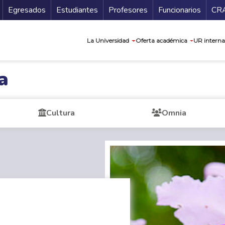
Secundario
Gu
Egresados
Estudiantes
Profesores
Funcionarios
CR
Navegación prin
La Universidad
Oferta académica
UR interna
a
Cultura
Omnia