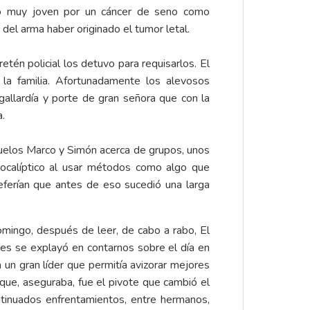
ió muy joven por un cáncer de seno como
del arma haber originado el tumor letal.
tén policial los detuvo para requisarlos. El
la familia. Afortunadamente los alevosos
 gallardía y porte de gran señora que con la
a.
buelos Marco y Simón acerca de grupos, unos
apocalíptico al usar métodos como algo que
ferían que antes de eso sucedió una larga
mingo, después de leer, de cabo a rabo, El
es se explayó en contarnos sobre el día en
un gran líder que permitía avizorar mejores
 que, aseguraba, fue el pivote que cambió el
ntinuados enfrentamientos, entre hermanos,