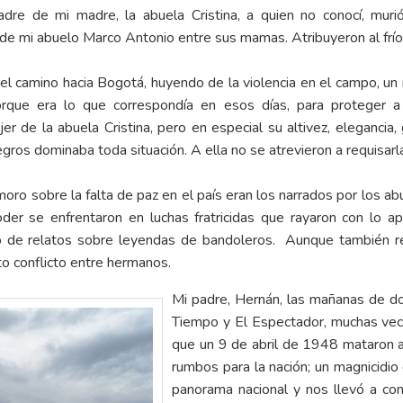
re de mi madre, la abuela Cristina, a quien no conocí, mur
de mi abuelo Marco Antonio entre sus mamas. Atribuyeron al frío 
l camino hacia Bogotá, huyendo de la violencia en el campo, un re
ue era lo que correspondía en esos días, para proteger a 
r de la abuela Cristina, pero en especial su altivez, elegancia,
ros dominaba toda situación. A ella no se atrevieron a requisarl
oro sobre la falta de paz en el país eran los narrados por los a
oder se enfrentaron en luchas fratricidas que rayaron con lo 
do de relatos sobre leyendas de bandoleros. Aunque también re
nto conflicto entre hermanos.
Mi padre, Hernán, las mañanas de do
Tiempo y El Espectador, muchas vec
que un 9 de abril de 1948 mataron a 
rumbos para la nación; un magnicidio
panorama nacional y nos llevó a co