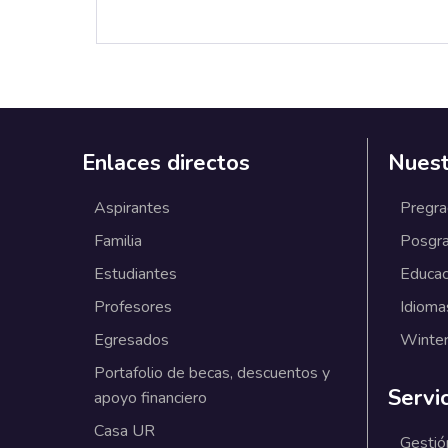
Enlaces directos
Nuest
Aspirantes
Pregr
Familia
Posgr
Estudiantes
Educac
Profesores
Idioma
Egresados
Winter
Portafolio de becas, descuentos y
Servi
apoyo financiero
Casa UR
Gestió