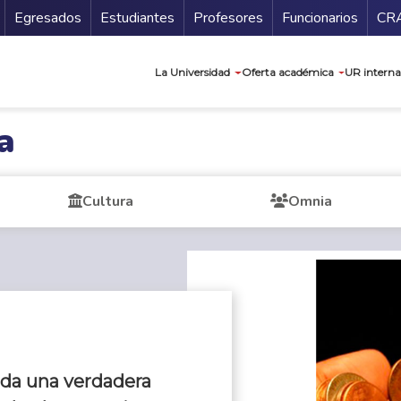
Secundario
Gu
Egresados
Estudiantes
Profesores
Funcionarios
CR
Navegación prin
La Universidad
Oferta académica
UR interna
a
Cultura
Omnia
vada una verdadera