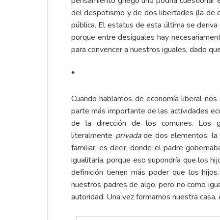
pensamiento griego uno podría cuestionar e
del despotismo y de dos libertades (la de c
pública. El estatus de esta última se deriv
porque entre desiguales hay necesariament
para convencer a nuestros iguales, dado que
*
Cuando hablamos de economía liberal nos re
parte más importante de las actividades eco
de la dirección de los comunes. Los gr
literalmente
privada
de dos elementos: la p
familiar, es decir, donde el padre gobern
igualitaria, porque eso supondría que los hi
definición tienen más poder que los hijo
nuestros padres de algo, pero no como igu
autoridad. Una vez formamos nuestra casa, 