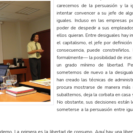
carecemos de la persuasión y la i
intentar convencer a su jefe de al
iguales. Incluso en las empresas p
poder de despedir a sus empleados 
ellos quieran. Entre desiguales hay im
el capitalismo, el jefe por definic
consecuencia, puede constreñirlos
formalmente— la posibilidad de irse:
un grado mínimo de libertad. P
sometemos de nuevo a la desiguald
han creado las técnicas de administ
procura mostrarse de manera más re
subalternos, deja la corbata en casa 
No obstante, sus decisiones están l
someterse a la persuasión entre igu
erno. La primera es la libertad de consumo. Aquí hay una liber