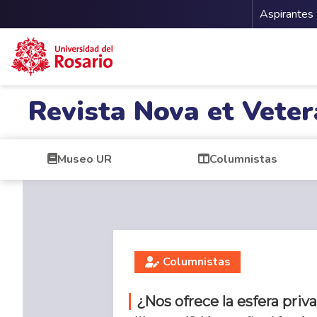
Menu 
Aspirantes
Pasar al contenido principal
Revista Nova et Veter
Museo UR
Columnistas
Columnistas
¿Nos ofrece la esfera pri