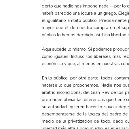
cierto que nadie nos impone nada —por lo g
habría parecido una locura a un griego. Elegi
el igualitario ámbito público. Precisamente
mayor que el de nuestra compra en el supe
público lo hemos decidido así. Una libertad e
Aquí sucede lo mismo. Si podemos producir t
como iguales. Incluso los liberales más rec
económico y que, al menos en nuestras condi
En lo público, por otra parte, todos cont
hacerse lo que proponemos. Nadie nos pued
arbitrio incondicional del Gran Rey de los 
pretenden obviar las diferencias que tiene c
su autoridad: quieren hacer lo suyo indep
desembarazarse de la lógica del padre de f
medio de la privatización de todo, dado qu
libertad más alta. Como mucho, es el espaci