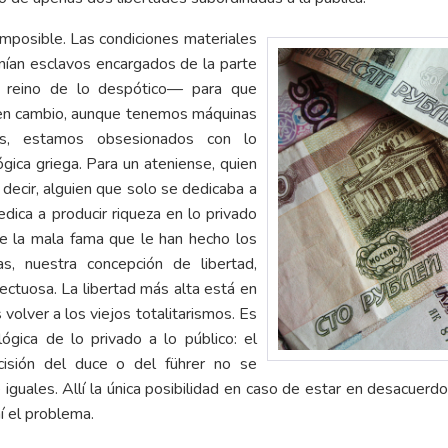
 imposible. Las condiciones materiales
enían esclavos encargados de la parte
l reino de lo despótico— para que
, en cambio, aunque tenemos máquinas
s, estamos obsesionados con lo
gica griega. Para un ateniense, quien
s decir, alguien que solo se dedicaba a
dica a producir riqueza en lo privado
ene la mala fama que le han hecho los
s, nuestra concepción de libertad,
ectuosa. La libertad más alta está en
volver a los viejos totalitarismos. Es
 lógica de lo privado a lo público: el
cisión del duce o del führer no se
iguales. Allí la única posibilidad en caso de estar en desacuerdo 
í el problema.