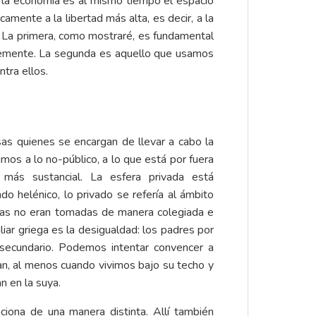
e la economía es al mismo tiempo el espacio
mente a la libertad más alta, es decir, a la
n. La primera, como mostraré, es fundamental
bremente. La segunda es aquello que usamos
tra ellos.
sas quienes se encargan de llevar a cabo la
mos a lo no-público, a lo que está por fuera
 más sustancial. La esfera privada está
o helénico, lo privado se refería al ámbito
rnas no eran tomadas de manera colegiada e
liar griega es la desigualdad: los padres por
 secundario. Podemos intentar convencer a
n, al menos cuando vivimos bajo su techo y
n en la suya.
ciona de una manera distinta. Allí también