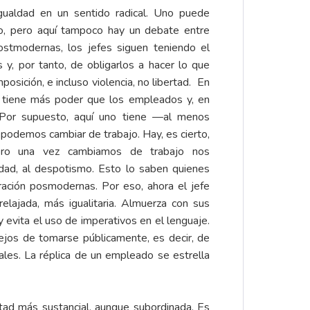
gualdad en un sentido radical. Uno puede
go, pero aquí tampoco hay un debate entre
ostmodernas, los jefes siguen teniendo el
y, por tanto, de obligarlos a hacer lo que
posición, e incluso violencia, no libertad. En
ión tiene más poder que los empleados y, en
. Por supuesto, aquí uno tiene —al menos
 podemos cambiar de trabajo. Hay, es cierto,
ero una vez cambiamos de trabajo nos
ad, al despotismo. Esto lo saben quienes
ración posmodernas. Por eso, ahora el jefe
lajada, más igualitaria. Almuerza con sus
y evita el uso de imperativos en el lenguaje.
ejos de tomarse públicamente, es decir, de
ales. La réplica de un empleado se estrella
tad más sustancial, aunque subordinada. Es