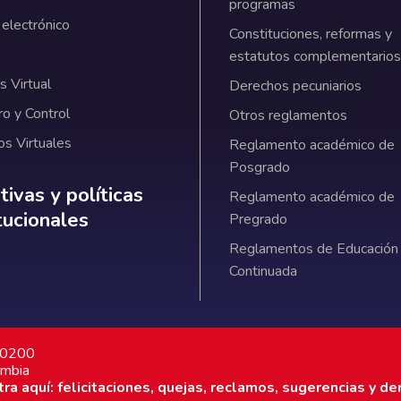
programas
 electrónico
Constituciones, reformas y
estatutos complementarios
 Virtual
Derechos pecuniarios
ro y Control
Otros reglamentos
os Virtuales
Reglamento académico de
Posgrado
ativas y políticas institucionales
ivas y políticas
Reglamento académico de
itucionales
Pregrado
Reglamentos de Educación
Continuada
7 0200
ombia
a aquí: felicitaciones, quejas, reclamos, sugerencias y de