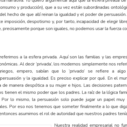
sa narrativa. Yo quiero argumentar aquí que la esfera privada d
onsumo y producción), que a su vez están subordinadas ontológica
a del hecho de que allí reinan la igualdad y el poder de persuasió
e imposición, despotismo y, por tanto, incapacidad de elegir li
, precisamente porque son iguales, no podemos usar la fuerza con
ferimos a la esfera privada. Aquí son las familias y las empre
nómicas. Al decir ‘privada’, los modernos simplemente nos referi
iegos, empero, sabían que lo ‘privado’ se refiere a algo
ersuasión y la igualdad. Es preciso explicar por qué. En el mund
aba de manera despótica a su mujer e hijos. Las decisiones pate
jos tienen el mismo poder que los padres. La raíz de la lógica fami
s. Por lo mismo, la persuasión solo puede jugar un papel muy
ales. Por eso nos tenemos que someter finalmente a lo que diga
entonces asumimos el rol de autoridad que nuestros padres tenía
Nuestra realidad empresarial no fun