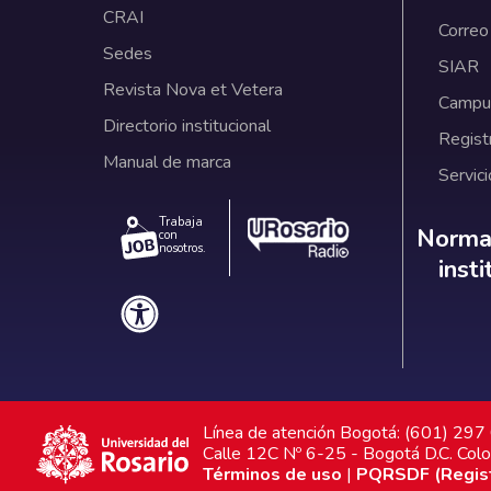
CRAI
Correo
Sedes
SIAR
Revista Nova et Vetera
Campus
Directorio institucional
Regist
Manual de marca
Servici
Trabaja
Norm
Normat
con
nosotros.
inst
Línea de atención Bogotá: (601) 29
Calle 12C Nº 6-25 - Bogotá D.C. Col
Términos de uso
|
PQRSDF (Registr