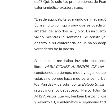
qué? Quizás sólo las premoniciones de Fran
valor simbólico extraordinario.
“Desde aquí palpita su mundo de imaginació
Él mismo lo configuró para que se pueda cre
artistas del año dos mil y pico. Es un cuar
vivirlo, mientras lo sentimos. Se constru
desarrolla su conferencia en un salón ad
verdaderos de la poesía.
A ese sitio me había invitado Hernand
libro:
VARIACIONES ALREDOR DE UN 
condiciones de tiempo, modo y lugar, establ
vida), sino porque hacía muchos años no ib
los Panidas – parodiando la
Balada trivial
registro grafico del suceso; Marco Tulio Ra
ANSV; Víctor Cuervo, también bartolino, con
y Alberto Gil, emblemático y legendario toder