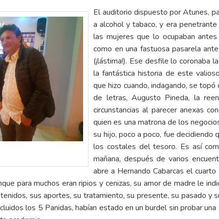
El auditorio dispuesto por Atunes, p
a alcohol y tabaco, y era penetrant
las mujeres que lo ocupaban antes 
como en una fastuosa pasarela ante
(¡lástima!). Ese desfile lo coronaba l
la fantástica historia de este valios
que hizo cuando, indagando, se topó 
de letras, Augusto Pineda, la ree
circunstancias al parecer anexas co
quien es una matrona de los negocio
su hijo, poco a poco, fue decidiend
los costales del tesoro. Es así c
mañana, después de varios encuen
abre a Hernando Cabarcas el cuarto d
nque para muchos eran ripios y cenizas, su amor de madre le ind
ntenidos, sus aportes, su tratamiento, su presente, su pasado y s
luidos los 5 Panidas, habían estado en un burdel sin probar una c