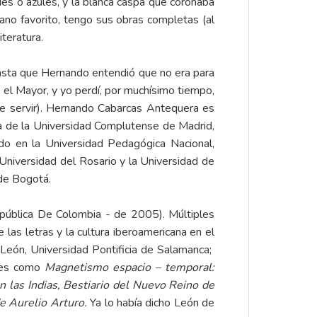
des o azules, y la blanca caspa que coronaba
no favorito, tengo sus obras completas (al
teratura.
asta que Hernando entendió que no era para
e el Mayor, y yo perdí, por muchísimo tiempo,
ue servir). Hernando Cabarcas Antequera es
ea de la Universidad Complutense de Madrid,
ado en la Universidad Pedagógica Nacional,
 Universidad del Rosario y la Universidad de
 de Bogotá.
epública De Colombia - de 2005). Múltiples
las letras y la cultura iberoamericana en el
 León, Universidad Pontificia de Salamanca;
ones como
Magnetismo espacio – temporal:
n las Indias, Bestiario del Nuevo Reino de
e Aurelio Arturo.
Ya lo había dicho León de