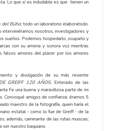
ta. Lo que sí es indudable es que tienen un
 del Búho;
todo un laboratorio elaboratodo.
o interviniéramos nosotros, investigadores y
n los sueños. Podemos hospedarlo, ocuparlo y
abarcas con su amena y sonora voz mientras
s falsos amores del placer por los amores
iento y divulgación de su más reciente
DE GREIFF 120 AÑOS.
Enterado de las
santa Fe una buena y maravillosa parte de mi
vas. Convoqué amigos de confianza; éramos 5
do maestro de la fotografía, quien haría el
ario estatal - como lo fue de Greiff - de la
pes, además, caminante de las rutas muiscas;
 a ser nuestro baquiano.