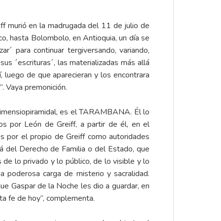
ff murió en la madrugada del 11 de julio de
co, hasta Bolombolo, en Antioquia, un día se
ar´ para continuar tergiversando, variando,
us ´escrituras´, las materializadas más allá
hí, luego de que aparecieran y los encontrara
o”. Vaya premonición.
idimensiopiramidal, es el TARAMBANA. Él lo
s por León de Greiff, a partir de él, en el
os por el propio de Greiff como autoridades
llá del Derecho de Familia o del Estado, que
e lo privado y lo público, de lo visible y lo
na poderosa carga de misterio y sacralidad.
que Gaspar de la Noche les dio a guardar, en
nta fe de hoy”, complementa.