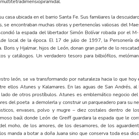
r multitetradimensiopiramidal.
, su casa ubicada en el barrio Santa Fe. Sus familiares la descui
das, se encontraban muchas obras y pertenencías valiosas del Maest
ondió la espada del libertador Simón Bolívar robada por el M-1
alde local de la época. El 17 de julio de 1997, la Personerí
ía. Boris y Hjalmar, hijos de León, donan gran parte de lo rescata
tos y catálogos. Un verdadero tesoro para bilbiófilos, melómano
estro león, se va transformando por naturaleza hacia lo que ho
tre ellos Atunes y Kalamares. En las aguas de San Andrés, al b
l lado de otros prostíbulos. Atunes es emblemático negocio del 
ares del poeta a demolerla y construir un parqueadero para su neg
ásticos, envases, polvo y mugre – diez costales dentro de los 
amoso baúl donde León de Greiff guardara la espada que le co
del moho, de los amores, de los desamores, de los aguardientes
s manda a botar a doña Juana sino que conserva toda esa discot