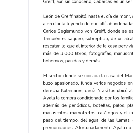
Greiff, aún sin conocerlo, Cabarcas es un se
León de Greiff habitó, hasta el día de morir
a circular la leyenda de que allí, abandona
Carlos Segismundo von Greiff, donde se esc
También el saqueo, subrepticio, de un alc
rescatan lo que al interior de la casa perviv
más de 3.000 libros, fotografías, manuscri
bohemios, panidas y demás.
El sector donde se ubicaba la casa del Ma
buzo apasionado, funda varios negocios en
derecha Kalamares, decía. Y así los ubicó a
Ayala la compra condicionado por los famili
además de periódicos, botellas, palos, pl
manuscritos, mamotretos, catálogos y el f
paso del tiempo, del agua, de las llamas, 
premoniciones. Afortunadamente Ayala no lo