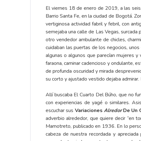
El viernes 18 de enero de 2019, a las seis
Barrio Santa Fe, en la ciudad de Bogotá. Z
vertiginosa actividad fabril y febril, con a
semejaba una calle de Las Vegas, surcada po
otro vendedor ambulante de chicles, charmi
cuidaban las puertas de los negocios, uno
algunas o algunos que parecían mujeres y 
faraona, caminar cadencioso y ondulante, es
de profunda oscuridad y mirada desprevenida
su corto y ajustado vestido dejaba admira
Allí buscaba El Cuarto Del Búho, que no fu
con experiencias de yagé o similares. Asi
escuchar sus
Variaciones
Alredor
De Un C
adverbio alrededor, que quiere decir “en t
Mamotreto, publicado en 1936. En lo perso
cabeza de nuestra recordada y apreciada 