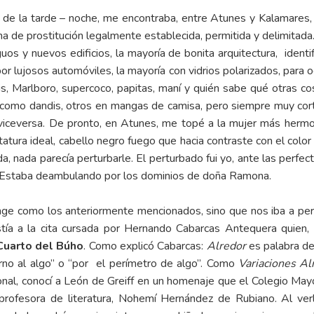
 de la tarde – noche, me encontraba, entre Atunes y Kalamares, 
ona de prostitución legalmente establecida, permitida y delimi
ntiguos y nuevos edificios, la mayoría de bonita arquitectura, iden
r lujosos automóviles, la mayoría con vidrios polarizados, para 
s, Marlboro, supercoco, papitas, maní y quién sabe qué otras c
s como dandis, otros en mangas de camisa, pero siempre muy cor
viceversa. De pronto, en Atunes, me topé a la mujer más herm
tatura ideal, cabello negro fuego que hacia contraste con el colo
, nada parecía perturbarle. El perturbado fui yo, ante las perfec
r. Estaba deambulando por los dominios de doña Ramona.
nge como los anteriormente mencionados, sino que nos iba a perm
stía a la cita cursada por Hernando Cabarcas Antequera quien, 
uarto del Búho
. Como explicó Cabarcas:
Alredor
es palabra de 
orno al algo” o “por el perímetro de algo”. Como
Variaciones Al
nal, conocí a León de Greiff en un homenaje que el Colegio Mayo
profesora de literatura, Nohemí Hernández de Rubiano. Al verl