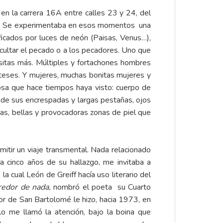
en la carrera 16A entre calles 23 y 24, del
tada. Se experimentaba en esos momentos una
tificados por luces de neón (Paisas, Venus…),
ocultar el pecado o a los pecadores. Uno que
ositas más. Múltiples y fortachones hombres
teses. Y mujeres, muchas bonitas mujeres y
osa que hace tiempos haya visto: cuerpo de
r de sus encrespadas y largas pestañas, ojos
tas, bellas y provocadoras zonas de piel que
itir un viaje transmental. Nada relacionado
a cinco años de su hallazgo, me invitaba a
la cual León de Greiff hacía uso literario del
redor de nada,
nombró el poeta su Cuarto
r de San Bartolomé le hizo, hacia 1973, en
o me llamó la atención, bajo la boina que