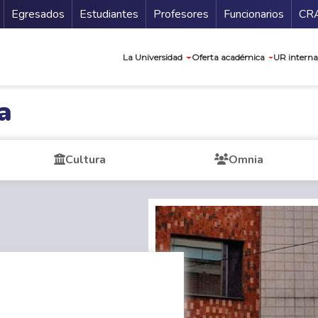
Secundario
Gu
Egresados
Estudiantes
Profesores
Funcionarios
CR
Navegación prin
La Universidad
Oferta académica
UR interna
a
Cultura
Omnia