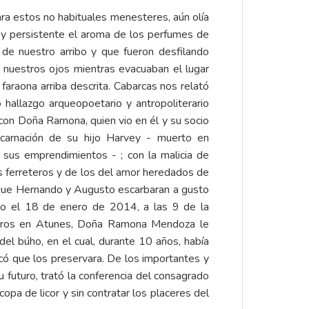
ara estos no habituales menesteres, aún olía
e y persistente el aroma de los perfumes de
de nuestro arribo y que fueron desfilando
 nuestros ojos mientras evacuaban el lugar
a faraona arriba descrita. Cabarcas nos relató
o hallazgo arqueopoetario y antropoliterario
con Doña Ramona, quien vio en él y su socio
ncarnación de su hijo Harvey - muerto en
n sus emprendimientos - ; con la malicia de
s ferreteros y de los del amor heredados de
o que Hernando y Augusto escarbaran a gusto
omo el 18 de enero de 2014, a las 9 de la
tros en Atunes, Doña Ramona Mendoza le
el búho, en el cual, durante 10 años, había
icó que los preservara. De los importantes y
u futuro, trató la conferencia del consagrado
opa de licor y sin contratar los placeres del