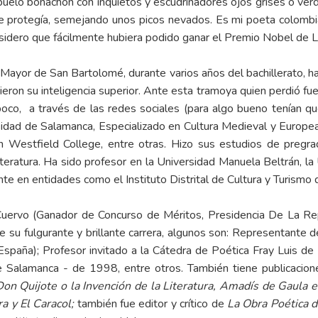
buelo bonachón con inquietos y escudriñadores ojos grises o ver
e protegía, semejando unos picos nevados. Es mi poeta colombia
idero que fácilmente hubiera podido ganar el Premio Nobel de Li
Mayor de San Bartolomé, durante varios años del bachillerato, h
ieron su inteligencia superior. Ante esta tramoya quien perdió fu
 poco, a través de las redes sociales (para algo bueno tenían q
rsidad de Salamanca, Especializado en Cultura Medieval y Europ
n Westfield College, entre otras. Hizo sus estudios de pregr
teratura. Ha sido profesor en la Universidad Manuela Beltrán, la
te en entidades como el Instituto Distrital de Cultura y Turismo
 Cuervo (Ganador de Concurso de Méritos, Presidencia De La R
 su fulgurante y brillante carrera, algunos son: Representante de 
(España); Profesor invitado a la Cátedra de Poética Fray Luis de
e Salamanca - de 1998, entre otros. También tiene publicaci
 Don Quijote o la Invención de la Literatura, Amadís de Gaula e
a y El Caracol;
también fue editor y crítico de
La Obra Poética d