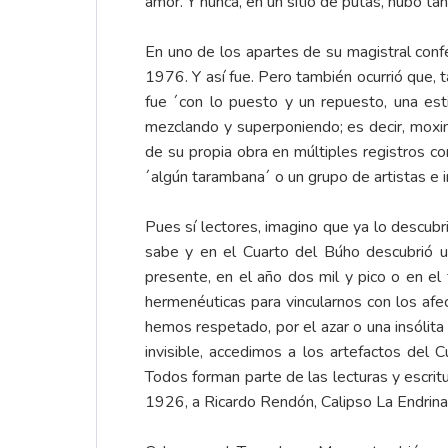
amor. Y nunca, en un sitio de putas, hubo ta
En uno de los apartes de su magistral conf
1976. Y así fue. Pero también ocurrió que, 
fue ´con lo puesto y un repuesto, una esti
mezclando y superponiendo; es decir, moxini
de su propia obra en múltiples registros com
´algún tarambana´ o un grupo de artistas e in
Pues sí lectores, imagino que ya lo descu
sabe y en el Cuarto del Búho descubrió un 
presente, en el año dos mil y pico o en el
hermenéuticas para vincularnos con los afec
hemos respetado, por el azar o una insólita 
invisible, accedimos a los artefactos del 
Todos forman parte de las lecturas y escrit
1926, a Ricardo Rendón, Calipso La Endrina 