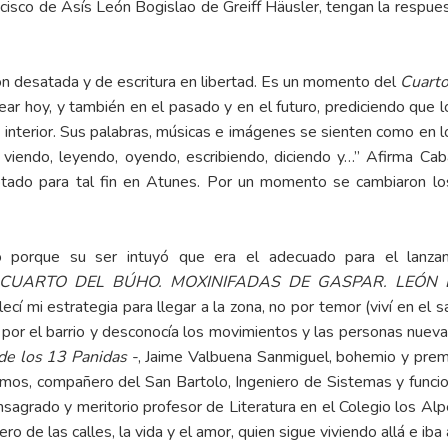
cisco de Asís León Bogislao de Greiff Häusler, tengan la respues
n desatada y de escritura en libertad. Es un momento del
Cuarto
ar hoy, y también en el pasado y en el futuro, prediciendo que l
to interior. Sus palabras, músicas e imágenes se sienten como e
ye viendo, leyendo, oyendo, escribiendo, diciendo y…” Afirma C
aptado para tal fin en Atunes. Por un momento se cambiaron lo
o porque su ser intuyó que era el adecuado para el lanzam
CUARTO DEL BÚHO. MOXINIFADAS DE GASPAR. LEÓN 
ecí mi estrategia para llegar a la zona, no por temor (viví en el 
a por el barrio y desconocía los movimientos y las personas nue
 de los 13 Panidas
-, Jaime Valbuena Sanmiguel, bohemio y premia
mos, compañero del San Bartolo, Ingeniero de Sistemas y funcion
sagrado y meritorio profesor de Literatura en el Colegio los Al
o de las calles, la vida y el amor, quien sigue viviendo allá e iba