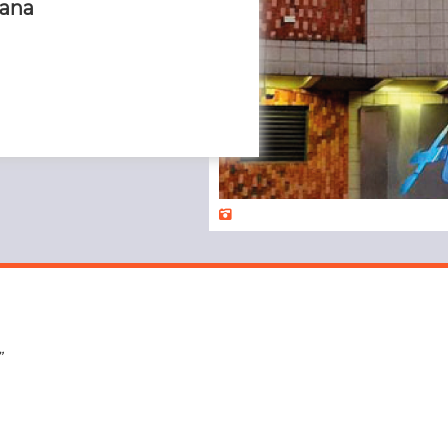
bana
”