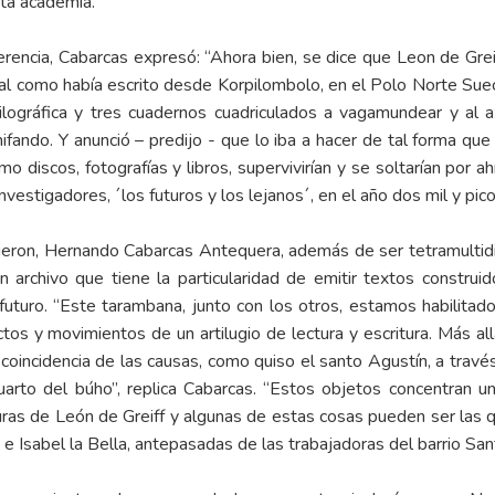
nta academia.
erencia, Cabarcas expresó: “Ahora bien, se dice que Leon de Grei
tal como había escrito desde Korpilombolo, en el Polo Norte Sue
lográfica y tres cuadernos cuadriculados a vagamundear y al az
fando. Y anunció – predijo - que lo iba a hacer de tal forma que s
o discos, fotografías y libros, supervivirían y se soltarían por a
vestigadores, ´los futuros y los lejanos´, en el año dos mil y pic
brieron, Hernando Cabarcas Antequera, además de ser tetramult
archivo que tiene la particularidad de emitir textos construido
 futuro. “Este tarambana, junto con los otros, estamos habilitad
tos y movimientos de un artilugio de lectura y escritura. Más a
coincidencia de las causas, como quiso el santo Agustín, a través d
Cuarto del búho”, replica Cabarcas. “Estos objetos concentran u
uras de León de Greiff y algunas de estas cosas pueden ser las 
e Isabel la Bella, antepasadas de las trabajadoras del barrio Sa