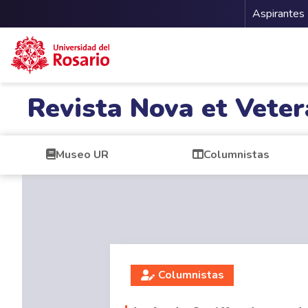
Menu 
Aspirantes
Pasar al contenido principal
Revista Nova et Veter
Museo UR
Columnistas
Columnistas