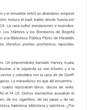
daron y el inmueble entró en abandono; empezó
ro. Incluso el baúl, traído desde Suecia por
9. La casa sufrió inundaciones e incendios.
a de Los Mártires y los Bomberos de Bogotá
do a la Biblioteca Pública Piloto de Medellín;
s, literatos, poetas, poetastros, rapsodas,
y es. Un emprendedor llamado Harvey Ayala,
ucear, a la izquierda se ven Atunes y a la
sector y colindaba con la casa de de Greiff.
ocio. Lo maravilloso es que allí encuentra -
cuales reposaban libros, discos de vinilo,
nfió el M-19. Dichos elementos acusaban el
, de los cigarrillos, de las pipas y de las
eca, bailoteca, biblioteca y oploteca. ¿Por