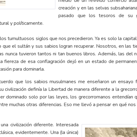
medio de un revivido comercio atlá
creación y en las selvas subsaharian
pasado que los tesoros de su glo
ural y políticamente.
os tumultuosos siglos que nos precedieron. Ya es solo la capital 
lo que el sultán y sus sabios logran recuperar. Nosotros, en las t
as nunca tuvieron tantos ni tan buenos libros. Además, las del 
 La fiereza de esa conflagración dejó en un estado de perman
asión para dominarla.
cuerdo que los sabios musulmanes me enseñaron un ensayo fran
civilización definía la Libertad de manera diferente a la grecor
ser dominado solo por las leyes, los grecorromanos entendían q
ntre muchas otras diferencias. Eso me llevó a pensar en qué nos d
 civilización diferente. Interesada
 clásica, evidentemente. Una (la única)