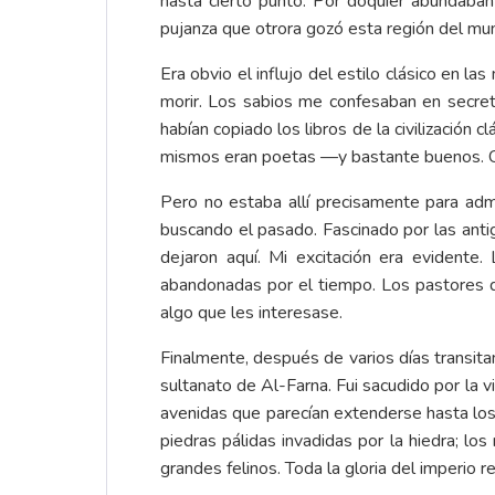
hasta cierto punto. Por doquier abundaban 
pujanza que otrora gozó esta región del mu
Era obvio el influjo del estilo clásico en l
morir. Los sabios me confesaban en secret
habían copiado los libros de la civilización 
mismos eran poetas —y bastante buenos. Creo 
Pero no estaba allí precisamente para admir
buscando el pasado. Fascinado por las antigu
dejaron aquí. Mi excitación era evidente
abandonadas por el tiempo. Los pastores q
algo que les interesase.
Finalmente, después de varios días transitan
sultanato de Al-Farna. Fui sacudido por la 
avenidas que parecían extenderse hasta los
piedras pálidas invadidas por la hiedra; lo
grandes felinos. Toda la gloria del imperio r