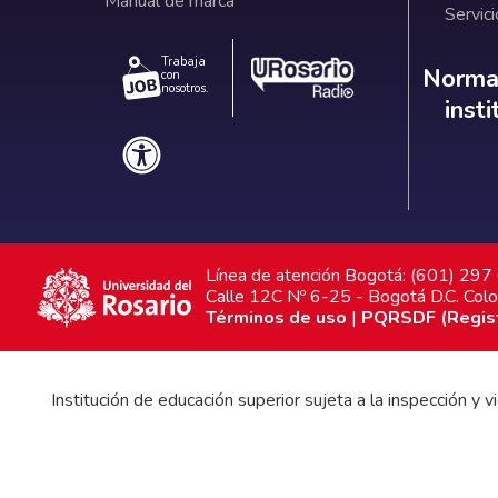
Manual de marca
Servici
Trabaja
Norm
Normat
con
nosotros.
inst
Línea de atención Bogotá: (601) 29
Calle 12C Nº 6-25 - Bogotá D.C. Col
Términos de uso
|
PQRSDF (Registr
Institución de educación superior sujeta a la inspección y