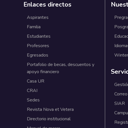
Enlaces directos
Nuest
Aspirantes
Pregr
Familia
Posgr
Estudiantes
Educac
Profesores
Idioma
Egresados
Winter
Portafolio de becas, descuentos y
Servi
apoyo financiero
Casa UR
Gestió
CRAI
Correo
Sedes
SIAR
Revista Nova et Vetera
Campus
Directorio institucional
Regist