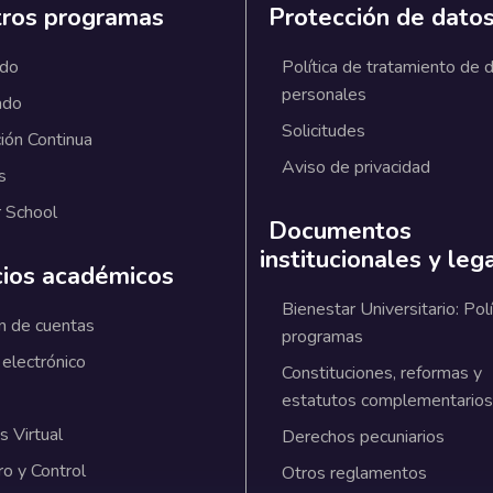
ros programas
Protección de dato
ado
Política de tratamiento de 
personales
ado
Solicitudes
ión Continua
Aviso de privacidad
s
 School
Documentos
institucionales y leg
cios académicos
Bienestar Universitario: Polí
n de cuentas
programas
 electrónico
Constituciones, reformas y
estatutos complementarios
 Virtual
Derechos pecuniarios
ro y Control
Otros reglamentos