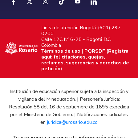
Línea de atención Bogotá: (601) 297
0200
Calle 12C Nº 6-25 - Bogotá D.C.
Colombia
Términos de uso
|
PQRSDF (Registra
aquí: felicitaciones, quejas,
reclamos, sugerencias y derechos de
petición)
Institución de educación superior sujeta a la inspección y
vigilancia del Mineducación. | Personería Jurídica:
Resolución 58 del 16 de septiembre de 1895 expedida
por el Ministerio de Gobierno. | Notificaciones judiciales
en
juridica@urosario.edu.co
Transparencia y acceso a la información pública