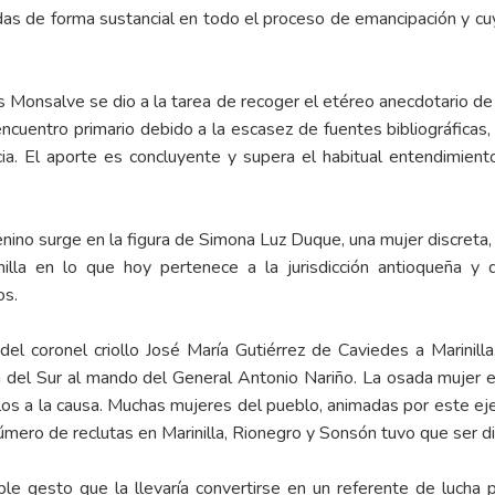
as de forma sustancial en todo el proceso de emancipación y cuyo 
 Monsalve se dio a la tarea de recoger el etéreo anecdotario de
encuentro primario debido a la escasez de fuentes bibliográficas,
ia. El aporte es concluyente y supera el habitual entendimient
nino surge en la figura de Simona Luz Duque, una mujer discreta
nilla en lo que hoy pertenece a la jurisdicción antioqueña 
os.
l coronel criollo José María Gutiérrez de Caviedes a Marinilla,
ta del Sur al mando del General Antonio Nariño. La osada mujer e
los a la causa. Muchas mujeres del pueblo, animadas por este ej
úmero de reclutas en Marinilla, Rionegro y Sonsón tuvo que ser di
e gesto que la llevaría convertirse en un referente de lucha pat