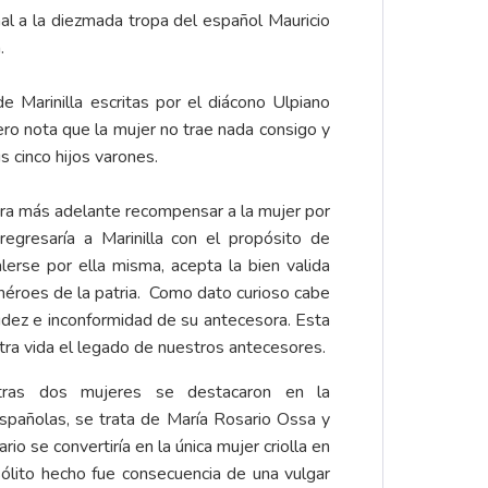
al a la diezmada tropa del español Mauricio
.
 Marinilla escritas por el diácono Ulpiano
ero nota que la mujer no trae nada consigo y
s cinco hijos varones.
para más adelante recompensar a la mujer por
egresaría a Marinilla con el propósito de
erse por ella misma, acepta la bien valida
 héroes de la patria. Como dato curioso cabe
udez e inconformidad de su antecesora. Esta
estra vida el legado de nuestros antecesores.
otras dos mujeres se destacaron en la
españolas, se trata de María Rosario Ossa y
o se convertiría en la única mujer criolla en
nsólito hecho fue consecuencia de una vulgar