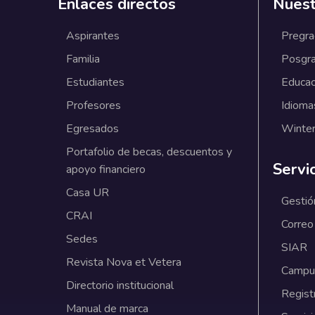
Enlaces directos
Nuest
Aspirantes
Pregr
Familia
Posgr
Estudiantes
Educac
Profesores
Idioma
Egresados
Winter
Portafolio de becas, descuentos y
Servi
apoyo financiero
Casa UR
Gestió
CRAI
Correo
Sedes
SIAR
Revista Nova et Vetera
Campus
Directorio institucional
Regist
Manual de marca