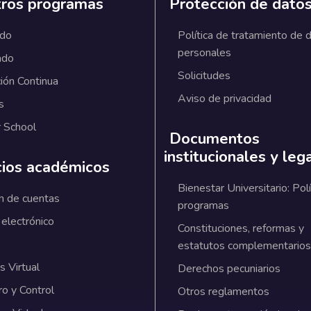
ros programas
Protección de dato
ado
Política de tratamiento de 
personales
ado
Solicitudes
ión Continua
Aviso de privacidad
s
 School
Documentos
institucionales y leg
cios académicos
Bienestar Universitario: Polí
n de cuentas
programas
 electrónico
Constituciones, reformas y
estatutos complementarios
 Virtual
Derechos pecuniarios
ro y Control
Otros reglamentos