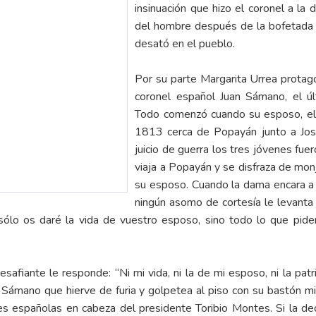
insinuación que hizo el coronel a la 
del hombre después de la bofetada 
desató en el pueblo.
Por su parte Margarita Urrea protago
coronel español Juan Sámano, el úl
Todo comenzó cuando su esposo, el
1813 cerca de Popayán junto a José
juicio de guerra los tres jóvenes fue
viaja a Popayán y se disfraza de mon
su esposo. Cuando la dama encara a
ningún asomo de cortesía le levanta 
No sólo os daré la vida de vuestro esposo, sino todo lo que pid
esafiante le responde: “Ni mi vida, ni la de mi esposo, ni la pat
 Sámano que hierve de furia y golpetea al piso con su bastón m
s españolas en cabeza del presidente Toribio Montes. Si la deci