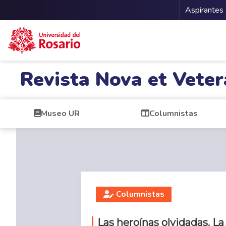
Menu 
Aspirantes
Pasar al contenido principal
Revista Nova et Veter
Museo UR
Columnistas
Columnistas
Las heroínas olvidadas. L