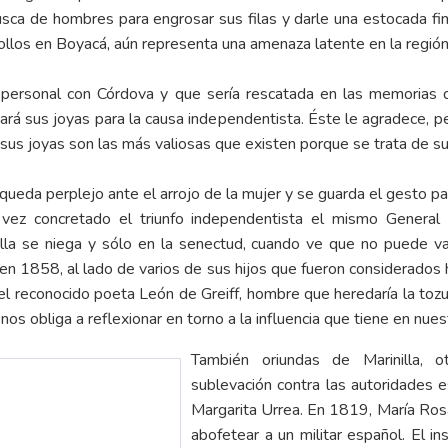
sca de hombres para engrosar sus filas y darle una estocada fin
criollos en Boyacá, aún representa una amenaza latente en la región
personal con Córdova y que sería rescatada en las memorias de
egará sus joyas para la causa independentista. Éste le agradece, p
e sus joyas son las más valiosas que existen porque se trata de su
 queda perplejo ante el arrojo de la mujer y se guarda el gesto 
 vez concretado el triunfo independentista el mismo General r
Ella se niega y sólo en la senectud, cuando ve que no puede val
en 1858, al lado de varios de sus hijos que fueron considerados
del reconocido poeta León de Greiff, hombre que heredaría la toz
 nos obliga a reflexionar en torno a la influencia que tiene en nu
También oriundas de Marinilla, 
sublevación contra las autoridades 
Margarita Urrea. En 1819, María Rosari
abofetear a un militar español. El i