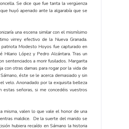
doncella. Se dice que fue tanta la vergüenza
que huyó apenado ante la algarabía que se
nizaría una escena similar con el mismísimo
timo virrey efectivo de la Nueva Granada.
 patriota Modesto Hoyos fue capturado en
 Hilario López y Pedro Alcántara. Tras un
ron sentenciados a morir fusilados. Margarita
ja con otras damas para rogar por la vida de
 Sámano, éste se le acerca demasiado y sin
el velo. Anonadado por la exquisita belleza
en estas señoras, si me concedéis vuestros
ria misma, valen lo que vale el honor de una
ientras maldice. De la suerte del marido se
sión hubiera recaído en Sámano la historia