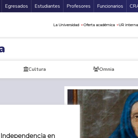
Secundario
Gu
Egresados
Estudiantes
Profesores
Funcionarios
CR
Navegación prin
La Universidad
Oferta académica
UR interna
a
Cultura
Omnia
a Independencia en