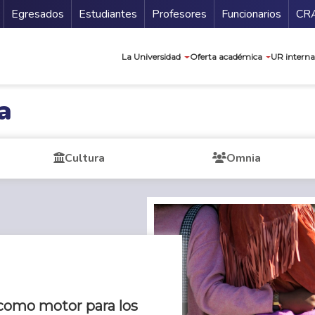
Secundario
Gu
Egresados
Estudiantes
Profesores
Funcionarios
CR
Navegación prin
La Universidad
Oferta académica
UR interna
a
Cultura
Omnia
 como motor para los