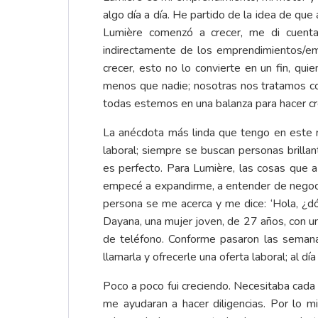
algo día a día. He partido de la idea de q
Lumière comenzó a crecer, me di cuenta
indirectamente de los emprendimientos/e
crecer, esto no lo convierte en un fin, q
menos que nadie; nosotras nos tratamos con 
todas estemos en una balanza para hacer c
La anécdota más linda que tengo en este r
laboral; siempre se buscan personas brilla
es perfecto. Para Lumière, las cosas que 
empecé a expandirme, a entender de negoci
persona se me acerca y me dice: ‘Hola, ¿dó
Dayana, una mujer joven, de 27 años, con u
de teléfono. Conforme pasaron las seman
llamarla y ofrecerle una oferta laboral; al 
Poco a poco fui creciendo. Necesitaba cada
me ayudaran a hacer diligencias. Por lo 