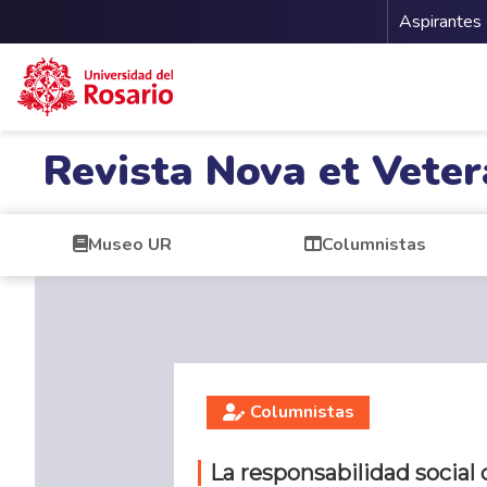
Menu 
Aspirantes
Pasar al contenido principal
Revista Nova et Veter
Museo UR
Columnistas
Columnistas
La responsabilidad social