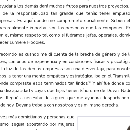
ue ayudar a los demás dará muchos frutos para nuestros proyecto
 de la responsabilidad tan grande que tenía: tener emplead
mpresas. Es aquí donde me comprometo socialmente. Si bien el
uienes realmente importan son las personas que las componen.
el mismo respeto tal como si fuéramos jefas, operarias, domicili
recer Lumière Hoodies.
ecorrido es cuando me di cuenta de la brecha de género y de lo
ntes, con años de experiencia y en condiciones físicas y psicoló
a la luz de las demás empresas son una desventaja, para nosot
os, a tener una mente empática y estratégica, iba en el Transmi
nde compraste esos terminados tan lindos?’ Y ahí fue donde com
na discapacidad y cuyas dos hijas tienen Síndrome de Down. Nad
as, llegué a necesitar de alguien que me ayudara despachando
día de hoy, Dayana trabaja con nosotros y es mi mano derecha.
 vez más domiciliarios y personas que
mismo, seguía apostando por mujeres