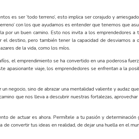
tos es ser ‘todo terreno’, esto implica ser corajudo y arriesgado,
erreno’ con los que ayudamos es entender que tenemos que asumir
ndola por un buen camino. Esto nos invita a los emprendedores a
el destino, pero también tener la capacidad de desviarnos a o
 azares de la vida, como los míos.
fíos, el emprendimiento se ha convertido en una poderosa fuerz
e apasionante viaje, los emprendedores se enfrentan a la posibil
ar un negocio, sino de abrazar una mentalidad valiente y audaz qu
 camino que nos lleva a descubrir nuestras fortalezas, aprovechar 
o de actuar es ahora. Permítele a tu pasión y determinación g
de convertir tus ideas en realidad, de dejar una huella en el mund