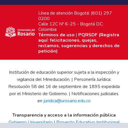
Línea de atención Bogotá: (601) 297
0200
Calle 12C Nº 6-25 - Bogotá D.C.
Colombia
Términos de uso
|
PQRSDF (Registra
aquí: felicitaciones, quejas,
reclamos, sugerencias y derechos de
petición)
Institución de educación superior sujeta a la inspección y
vigilancia del Mineducación. | Personería Jurídica:
Resolución 58 del 16 de septiembre de 1895 expedida
por el Ministerio de Gobierno. | Notificaciones judiciales
en
juridica@urosario.edu.co
Transparencia y acceso a la información pública
Gobierno Universitario
|
Proyecto Educativo Institucional