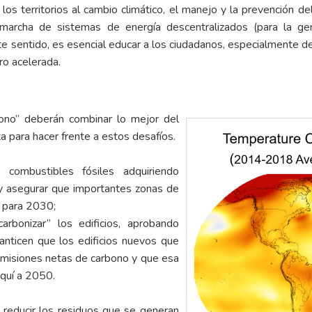
 los territorios al cambio climático, el manejo y la prevención d
marcha de sistemas de energía descentralizados (para la gene
e sentido, es esencial educar a los ciudadanos, especialmente d
ro acelerada.
bono” deberán combinar lo mejor del
ta para hacer frente a estos desafíos.
 combustibles fósiles adquiriendo
 asegurar que importantes zonas de
s para 2030;
rbonizar” los edificios, aprobando
anticen que los edificios nuevos que
misiones netas de carbono y que esa
aquí a 2050.
reducir los residuos que se generan