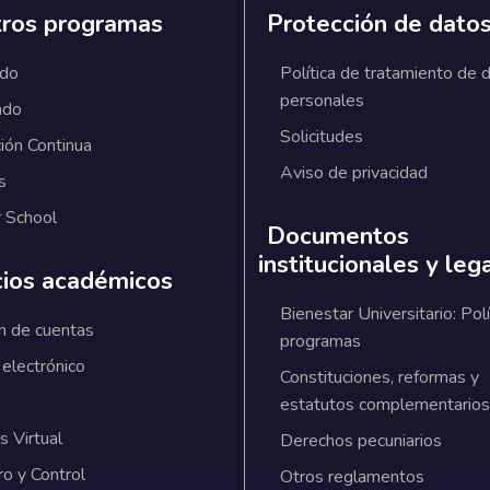
ros programas
Protección de dato
ado
Política de tratamiento de 
personales
ado
Solicitudes
ión Continua
Aviso de privacidad
s
 School
Documentos
institucionales y leg
cios académicos
Bienestar Universitario: Polí
n de cuentas
programas
 electrónico
Constituciones, reformas y
estatutos complementarios
 Virtual
Derechos pecuniarios
ro y Control
Otros reglamentos