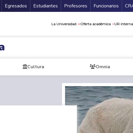
Secundario
Gu
Egresados
Estudiantes
Profesores
Funcionarios
CR
Navegación prin
La Universidad
Oferta académica
UR interna
a
Cultura
Omnia