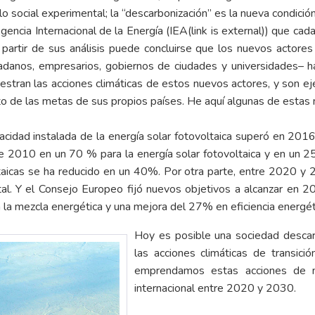
 social experimental; la “descarbonización” es la nueva condición 
gencia Internacional de la Energía (
IEA(link is external)
) que cad
 partir de sus análisis puede concluirse que los nuevos actores
danos, empresarios, gobiernos de ciudades y universidades– h
estran las acciones climáticas de estos nuevos actores, y son ej
o de las metas de sus propios países. He aquí algunas de estas 
pacidad instalada de la energía solar fotovoltaica superó en 201
de 2010 en un 70 % para la energía solar fotovoltaica y en un 2
ltaicas se ha reducido en un 40%. Por otra parte, entre 2020 y 2
otal. Y el Consejo Europeo fijó nuevos objetivos a alcanzar en
la mezcla energética y una mejora del 27% en eficiencia energét
Hoy es posible una sociedad desca
las acciones climáticas de transic
emprendamos estas acciones de ma
internacional entre 2020 y 2030.