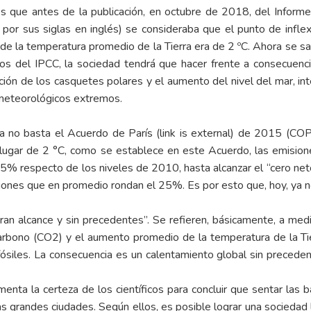
s que antes de la publicación, en octubre de 2018, del
Informe
or sus siglas en inglés) se consideraba que el punto de inflexió
de la temperatura promedio de la Tierra era de 2 ºC. Ahora se sab
cos del IPCC, la sociedad tendrá que hacer frente a consecuenci
ción de los casquetes polares y el aumento del nivel del mar, in
 meteorológicos extremos.
ya no basta el
Acuerdo de París (link is external)
de 2015 (COP21
en lugar de 2 °C, como se establece en este Acuerdo, las emisi
45% respecto de los niveles de 2010, hasta alcanzar el “cero net
ones que en promedio rondan el 25%. Es por esto que, hoy, ya no 
ran alcance y sin precedentes”. Se refieren, básicamente, a me
rbono (CO2) y el aumento promedio de la temperatura de la Tie
siles. La consecuencia es un calentamiento global sin preceden
enta la certeza de los científicos para concluir que sentar las 
s grandes ciudades. Según ellos, es posible lograr una sociedad 