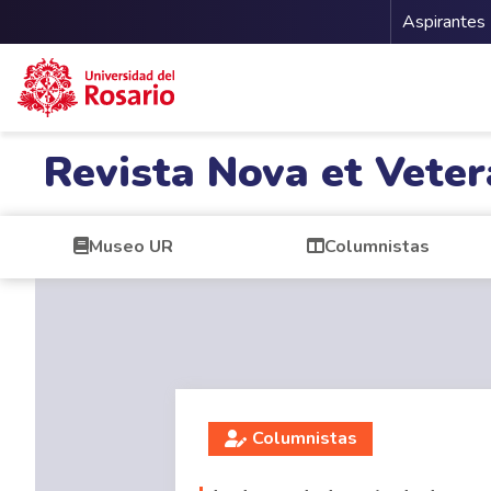
Menu 
Aspirantes
Pasar al contenido principal
Revista Nova et Veter
Museo UR
Columnistas
Columnistas