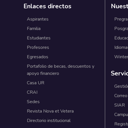
Enlaces directos
Nuest
Aspirantes
Pregr
Familia
Posgr
Estudiantes
Educac
Profesores
Idioma
Egresados
Winter
Portafolio de becas, descuentos y
Servi
apoyo financiero
Casa UR
Gestió
CRAI
Correo
Sedes
SIAR
Revista Nova et Vetera
Campus
Directorio institucional
Regist