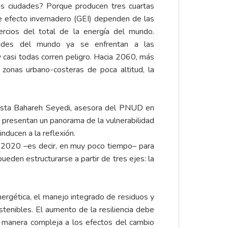
 ciudades? Porque producen tres cuartas
e efecto invernadero (GEI) dependen de las
rcios del total de la energía del mundo.
ades del mundo ya se enfrentan a las
y casi todas corren peligro. Hacia 2060, más
 zonas urbano-costeras de poca altitud, la
alista Bahareh Seyedi, asesora del PNUD en
a, presentan un panorama de la vulnerabilidad
inducen a la reflexión.
o 2020 –es decir, en muy poco tiempo– para
ueden estructurarse a partir de tres ejes: la
nergética, el manejo integrado de residuos y
stenibles. El aumento de la resiliencia debe
e manera compleja a los efectos del cambio